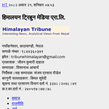
HT
२०८२ असार २१, शनिबार ०७:५३
हिमालयन ट्रिबुन मेडिया प्रा.लि.
नयाँबानेश्वर, काठमाण्डाै, नेपाल
सम्पर्क नंम्बर : ९८४४३६०३७९
इमेल : tribunehimalayan@gmail.com
प्रकाशक : जीवन कुमारी दाहाल
सम्पादक : विश्वनाथ आचार्य
निर्देशक।सह सम्पादक: संजय प्रसाद पाैडेल
कानुनी सल्लाहकार : बिमल सुवेदी
सूचना तथा प्रसारण विभाग दर्ता नं. ३३४८।२०७८।७९
क.र.का.दर्ता नं. : २४०५९७।७७।७८
समाज
राजनीति
अर्थ