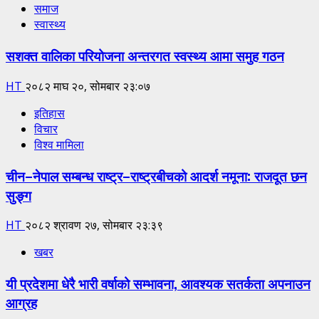
समाज
स्वास्थ्य
सशक्त वालिका परियोजना अन्तरगत स्वस्थ्य आमा समुह गठन
HT
२०८२ माघ २०, सोमबार २३:०७
इतिहास
विचार
विश्व मामिला
चीन–नेपाल सम्बन्ध राष्ट्र–राष्ट्रबीचको आदर्श नमूना: राजदूत छन
सुङ्ग
HT
२०८२ श्रावण २७, सोमबार २३:३९
खबर
यी प्रदेशमा धेरै भारी वर्षाको सम्भावना, आवश्यक सतर्कता अपनाउन
आग्रह