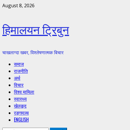
Skip
August 8, 2026
to
content
हिमालयन ट्रिबुन
चाखलाग्दा खबर, विश्लेषणात्मक बिचार
Primary
समाज
Menu
राजनीति
अर्थ
विचार
विश्व मामिला
स्वास्थ्य
खेलकूद
रङ्गमञ्च
ENGLISH