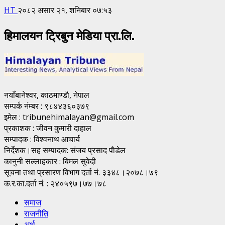
HT
२०८२ असार २१, शनिबार ०७:५३
हिमालयन ट्रिबुन मेडिया प्रा.लि.
नयाँबानेश्वर, काठमाण्डाै, नेपाल
सम्पर्क नंम्बर : ९८४४३६०३७९
इमेल : tribunehimalayan@gmail.com
प्रकाशक : जीवन कुमारी दाहाल
सम्पादक : विश्वनाथ आचार्य
निर्देशक।सह सम्पादक: संजय प्रसाद पाैडेल
कानुनी सल्लाहकार : बिमल सुवेदी
सूचना तथा प्रसारण विभाग दर्ता नं. ३३४८।२०७८।७९
क.र.का.दर्ता नं. : २४०५९७।७७।७८
समाज
राजनीति
अर्थ