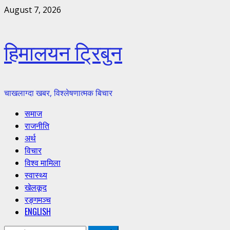
Skip
August 7, 2026
to
content
हिमालयन ट्रिबुन
चाखलाग्दा खबर, विश्लेषणात्मक बिचार
Primary
समाज
Menu
राजनीति
अर्थ
विचार
विश्व मामिला
स्वास्थ्य
खेलकूद
रङ्गमञ्च
ENGLISH