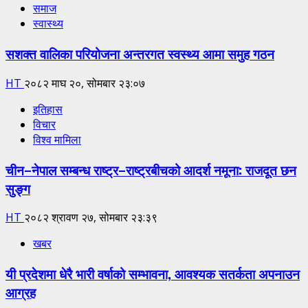
समाज
स्वास्थ्य
सशक्त वालिका परियोजना अन्तरगत स्वस्थ्य आमा समुह गठन
HT
२०८२ माघ २०, सोमबार २३:०७
इतिहास
विचार
विश्व मामिला
चीन–नेपाल सम्बन्ध राष्ट्र–राष्ट्रबीचको आदर्श नमूना: राजदूत छन
सुङ्ग
HT
२०८२ श्रावण २७, सोमबार २३:३९
खबर
यी प्रदेशमा धेरै भारी वर्षाको सम्भावना, आवश्यक सतर्कता अपनाउन
आग्रह