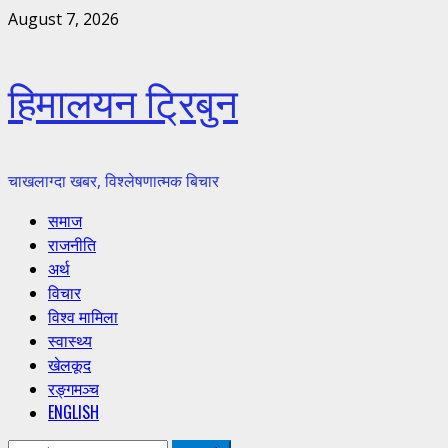
Skip
August 7, 2026
to
content
हिमालयन ट्रिबुन
चाखलाग्दा खबर, विश्लेषणात्मक बिचार
Primary
समाज
Menu
राजनीति
अर्थ
विचार
विश्व मामिला
स्वास्थ्य
खेलकूद
रङ्गमञ्च
ENGLISH