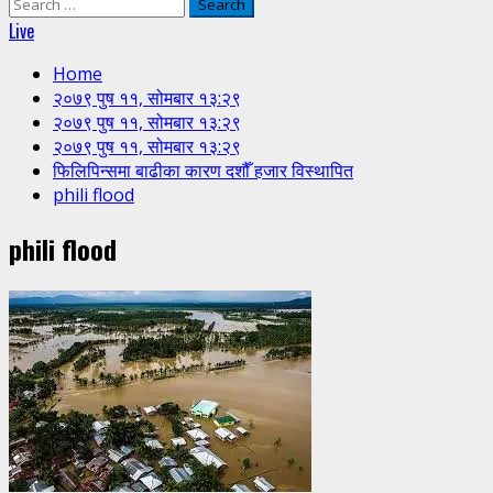
Search
for:
Live
Home
२०७९ पुष ११, सोमबार १३:२९
२०७९ पुष ११, सोमबार १३:२९
२०७९ पुष ११, सोमबार १३:२९
फिलिपिन्समा बाढीका कारण दशौँ हजार विस्थापित
phili flood
phili flood