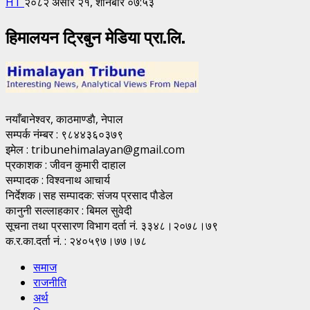
HT
२०८२ असार २१, शनिबार ०७:५३
हिमालयन ट्रिबुन मेडिया प्रा.लि.
नयाँबानेश्वर, काठमाण्डाै, नेपाल
सम्पर्क नंम्बर : ९८४४३६०३७९
इमेल : tribunehimalayan@gmail.com
प्रकाशक : जीवन कुमारी दाहाल
सम्पादक : विश्वनाथ आचार्य
निर्देशक।सह सम्पादक: संजय प्रसाद पाैडेल
कानुनी सल्लाहकार : बिमल सुवेदी
सूचना तथा प्रसारण विभाग दर्ता नं. ३३४८।२०७८।७९
क.र.का.दर्ता नं. : २४०५९७।७७।७८
समाज
राजनीति
अर्थ