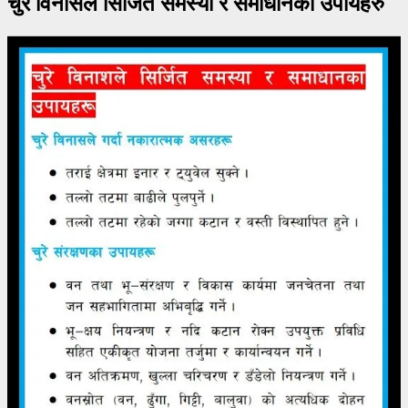
चुरे विनासले सिर्जित समस्या र समाधानका उपायहरु