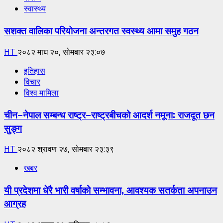
स्वास्थ्य
सशक्त वालिका परियोजना अन्तरगत स्वस्थ्य आमा समुह गठन
HT
२०८२ माघ २०, सोमबार २३:०७
इतिहास
विचार
विश्व मामिला
चीन–नेपाल सम्बन्ध राष्ट्र–राष्ट्रबीचको आदर्श नमूना: राजदूत छन
सुङ्ग
HT
२०८२ श्रावण २७, सोमबार २३:३९
खबर
यी प्रदेशमा धेरै भारी वर्षाको सम्भावना, आवश्यक सतर्कता अपनाउन
आग्रह