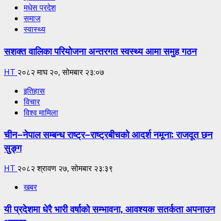
मधेस प्रदेश
समाज
स्वास्थ्य
सशक्त वालिका परियोजना अन्तरगत स्वस्थ्य आमा समुह गठन
HT
२०८२ माघ २०, सोमबार २३:०७
इतिहास
विचार
विश्व मामिला
चीन–नेपाल सम्बन्ध राष्ट्र–राष्ट्रबीचको आदर्श नमूना: राजदूत छन
सुङ्ग
HT
२०८२ श्रावण २७, सोमबार २३:३९
खबर
यी प्रदेशमा धेरै भारी वर्षाको सम्भावना, आवश्यक सतर्कता अपनाउन