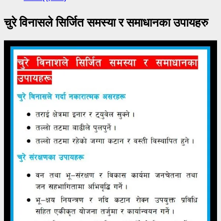
चुरे विनासले सिर्जित समस्या र समाधानका उपायहरु