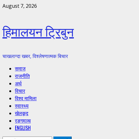
Skip
August 7, 2026
to
content
हिमालयन ट्रिबुन
चाखलाग्दा खबर, विश्लेषणात्मक बिचार
Primary
समाज
Menu
राजनीति
अर्थ
विचार
विश्व मामिला
स्वास्थ्य
खेलकूद
रङ्गमञ्च
ENGLISH