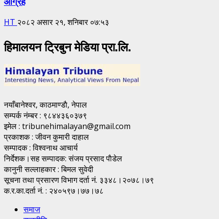
आग्रह
HT
२०८२ असार २१, शनिबार ०७:५३
हिमालयन ट्रिबुन मेडिया प्रा.लि.
नयाँबानेश्वर, काठमाण्डाै, नेपाल
सम्पर्क नंम्बर : ९८४४३६०३७९
इमेल : tribunehimalayan@gmail.com
प्रकाशक : जीवन कुमारी दाहाल
सम्पादक : विश्वनाथ आचार्य
निर्देशक।सह सम्पादक: संजय प्रसाद पाैडेल
कानुनी सल्लाहकार : बिमल सुवेदी
सूचना तथा प्रसारण विभाग दर्ता नं. ३३४८।२०७८।७९
क.र.का.दर्ता नं. : २४०५९७।७७।७८
समाज