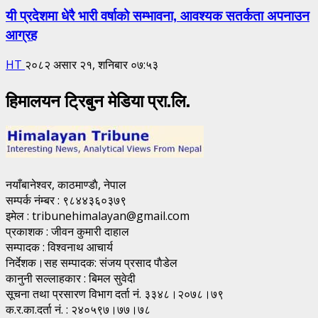
यी प्रदेशमा धेरै भारी वर्षाको सम्भावना, आवश्यक सतर्कता अपनाउन
आग्रह
HT
२०८२ असार २१, शनिबार ०७:५३
हिमालयन ट्रिबुन मेडिया प्रा.लि.
नयाँबानेश्वर, काठमाण्डाै, नेपाल
सम्पर्क नंम्बर : ९८४४३६०३७९
इमेल : tribunehimalayan@gmail.com
प्रकाशक : जीवन कुमारी दाहाल
सम्पादक : विश्वनाथ आचार्य
निर्देशक।सह सम्पादक: संजय प्रसाद पाैडेल
कानुनी सल्लाहकार : बिमल सुवेदी
सूचना तथा प्रसारण विभाग दर्ता नं. ३३४८।२०७८।७९
क.र.का.दर्ता नं. : २४०५९७।७७।७८