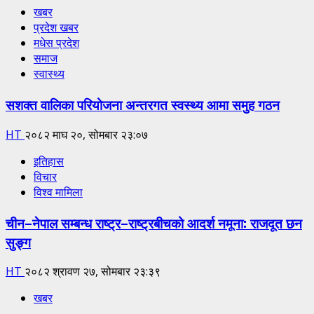
खबर
प्रदेश खबर
मधेस प्रदेश
समाज
स्वास्थ्य
सशक्त वालिका परियोजना अन्तरगत स्वस्थ्य आमा समुह गठन
HT
२०८२ माघ २०, सोमबार २३:०७
इतिहास
विचार
विश्व मामिला
चीन–नेपाल सम्बन्ध राष्ट्र–राष्ट्रबीचको आदर्श नमूना: राजदूत छन
सुङ्ग
HT
२०८२ श्रावण २७, सोमबार २३:३९
खबर