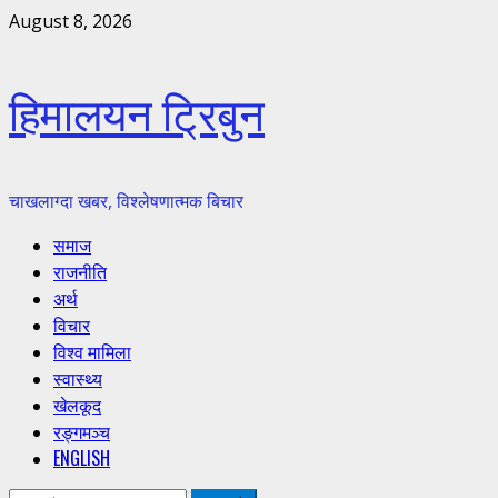
Skip
August 8, 2026
to
content
हिमालयन ट्रिबुन
चाखलाग्दा खबर, विश्लेषणात्मक बिचार
Primary
समाज
Menu
राजनीति
अर्थ
विचार
विश्व मामिला
स्वास्थ्य
खेलकूद
रङ्गमञ्च
ENGLISH