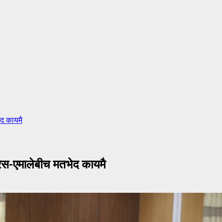
ेद कायमै
रेस-एमालेबीच मतभेद कायमै