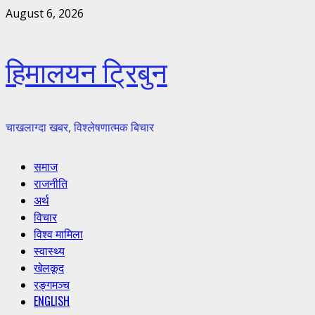
Skip
August 6, 2026
to
content
हिमालयन ट्रिबुन
चाखलाग्दा खबर, विश्लेषणात्मक बिचार
Primary
समाज
Menu
राजनीति
अर्थ
विचार
विश्व मामिला
स्वास्थ्य
खेलकूद
रङ्गमञ्च
ENGLISH