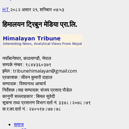
HT
२०८२ असार २१, शनिबार ०७:५३
हिमालयन ट्रिबुन मेडिया प्रा.लि.
नयाँबानेश्वर, काठमाण्डाै, नेपाल
सम्पर्क नंम्बर : ९८४४३६०३७९
इमेल : tribunehimalayan@gmail.com
प्रकाशक : जीवन कुमारी दाहाल
सम्पादक : विश्वनाथ आचार्य
निर्देशक।सह सम्पादक: संजय प्रसाद पाैडेल
कानुनी सल्लाहकार : बिमल सुवेदी
सूचना तथा प्रसारण विभाग दर्ता नं. ३३४८।२०७८।७९
क.र.का.दर्ता नं. : २४०५९७।७७।७८
समाज