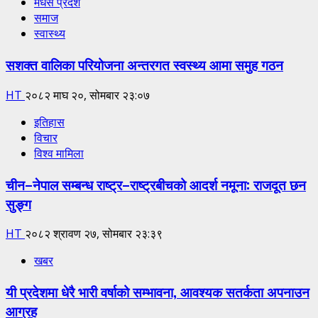
मधेस प्रदेश
समाज
स्वास्थ्य
सशक्त वालिका परियोजना अन्तरगत स्वस्थ्य आमा समुह गठन
HT
२०८२ माघ २०, सोमबार २३:०७
इतिहास
विचार
विश्व मामिला
चीन–नेपाल सम्बन्ध राष्ट्र–राष्ट्रबीचको आदर्श नमूना: राजदूत छन
सुङ्ग
HT
२०८२ श्रावण २७, सोमबार २३:३९
खबर
यी प्रदेशमा धेरै भारी वर्षाको सम्भावना, आवश्यक सतर्कता अपनाउन
आग्रह