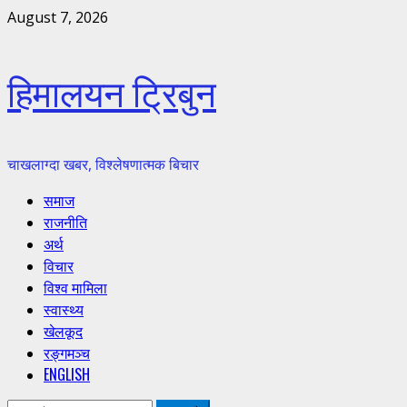
Skip
August 7, 2026
to
content
हिमालयन ट्रिबुन
चाखलाग्दा खबर, विश्लेषणात्मक बिचार
Primary
समाज
Menu
राजनीति
अर्थ
विचार
विश्व मामिला
स्वास्थ्य
खेलकूद
रङ्गमञ्च
ENGLISH