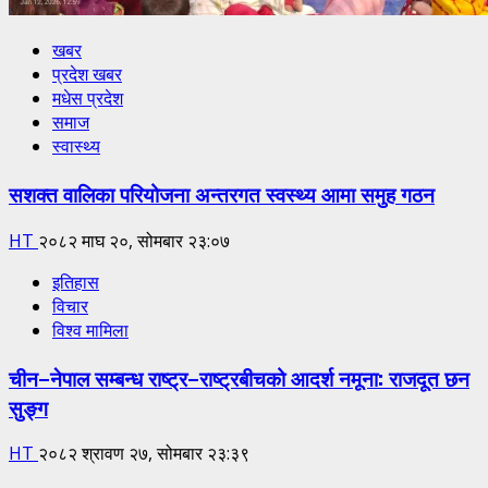
खबर
प्रदेश खबर
मधेस प्रदेश
समाज
स्वास्थ्य
सशक्त वालिका परियोजना अन्तरगत स्वस्थ्य आमा समुह गठन
HT
२०८२ माघ २०, सोमबार २३:०७
इतिहास
विचार
विश्व मामिला
चीन–नेपाल सम्बन्ध राष्ट्र–राष्ट्रबीचको आदर्श नमूना: राजदूत छन
सुङ्ग
HT
२०८२ श्रावण २७, सोमबार २३:३९