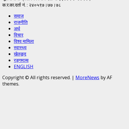
क.र.का.दर्ता नं. : २४०५९७।७७।७८
समाज
राजनीति
अर्थ
विचार
विश्व मामिला
स्वास्थ्य
खेलकूद
रङ्गमञ्च
ENGLISH
Copyright © All rights reserved.
|
MoreNews
by AF
themes.