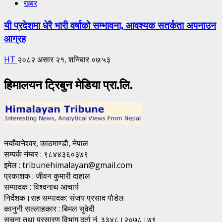
खबर
यी प्रदेशमा धेरै भारी वर्षाको सम्भावना, आवश्यक सतर्कता अपनाउन
आग्रह
HT
२०८२ असार २१, शनिबार ०७:५३
हिमालयन ट्रिबुन मेडिया प्रा.लि.
नयाँबानेश्वर, काठमाण्डाै, नेपाल
सम्पर्क नंम्बर : ९८४४३६०३७९
इमेल : tribunehimalayan@gmail.com
प्रकाशक : जीवन कुमारी दाहाल
सम्पादक : विश्वनाथ आचार्य
निर्देशक।सह सम्पादक: संजय प्रसाद पाैडेल
कानुनी सल्लाहकार : बिमल सुवेदी
सूचना तथा प्रसारण विभाग दर्ता नं. ३३४८।२०७८।७९