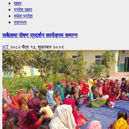
खबर
प्रदेश खबर
मधेस प्रदेश
स्वास्थ्य
सबैलामा पोषण प्रदर्शन कार्यक्रम सम्पन्न
HT
२०८२ चैत्र १३, शुक्रबार २०:०९