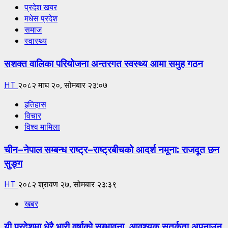
प्रदेश खबर
मधेस प्रदेश
समाज
स्वास्थ्य
सशक्त वालिका परियोजना अन्तरगत स्वस्थ्य आमा समुह गठन
HT
२०८२ माघ २०, सोमबार २३:०७
इतिहास
विचार
विश्व मामिला
चीन–नेपाल सम्बन्ध राष्ट्र–राष्ट्रबीचको आदर्श नमूना: राजदूत छन
सुङ्ग
HT
२०८२ श्रावण २७, सोमबार २३:३९
खबर
यी प्रदेशमा धेरै भारी वर्षाको सम्भावना, आवश्यक सतर्कता अपनाउन