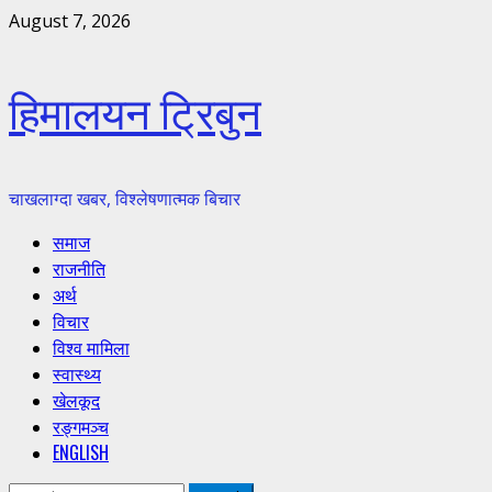
Skip
August 7, 2026
to
content
हिमालयन ट्रिबुन
चाखलाग्दा खबर, विश्लेषणात्मक बिचार
Primary
समाज
Menu
राजनीति
अर्थ
विचार
विश्व मामिला
स्वास्थ्य
खेलकूद
रङ्गमञ्च
ENGLISH