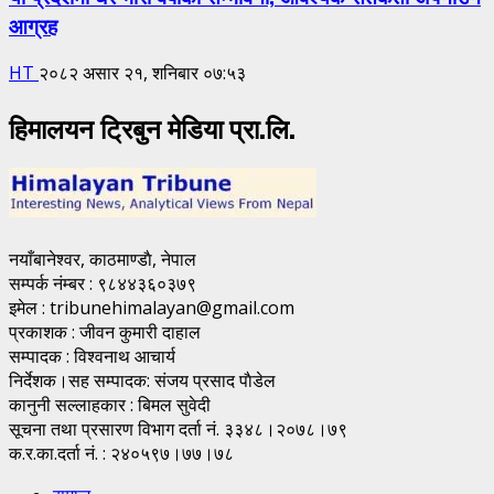
आग्रह
HT
२०८२ असार २१, शनिबार ०७:५३
हिमालयन ट्रिबुन मेडिया प्रा.लि.
नयाँबानेश्वर, काठमाण्डाै, नेपाल
सम्पर्क नंम्बर : ९८४४३६०३७९
इमेल : tribunehimalayan@gmail.com
प्रकाशक : जीवन कुमारी दाहाल
सम्पादक : विश्वनाथ आचार्य
निर्देशक।सह सम्पादक: संजय प्रसाद पाैडेल
कानुनी सल्लाहकार : बिमल सुवेदी
सूचना तथा प्रसारण विभाग दर्ता नं. ३३४८।२०७८।७९
क.र.का.दर्ता नं. : २४०५९७।७७।७८