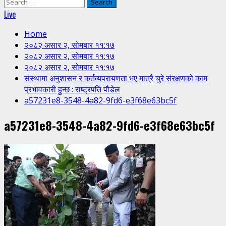
Search
for:
Live
Home
२०८२ असार २, सोमबार ११:१७
२०८२ असार २, सोमबार ११:१७
२०८२ असार २, सोमबार ११:१७
संस्थामा अनुशासन र कर्तव्यपरायणता भए मात्रै चुरे संरक्षणको काम
प्रभावकारी हुन्छ : राष्ट्रपति पौडेल
a57231e8-3548-4a82-9fd6-e3f68e63bc5f
a57231e8-3548-4a82-9fd6-e3f68e63bc5f