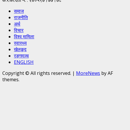
क.र.का.दर्ता नं. : २४०५९७।७७।७८
समाज
राजनीति
अर्थ
विचार
विश्व मामिला
स्वास्थ्य
खेलकूद
रङ्गमञ्च
ENGLISH
Copyright © All rights reserved.
|
MoreNews
by AF
themes.