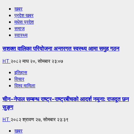
खबर
प्रदेश खबर
मधेस प्रदेश
समाज
स्वास्थ्य
सशक्त वालिका परियोजना अन्तरगत स्वस्थ्य आमा समुह गठन
HT
२०८२ माघ २०, सोमबार २३:०७
इतिहास
विचार
विश्व मामिला
चीन–नेपाल सम्बन्ध राष्ट्र–राष्ट्रबीचको आदर्श नमूना: राजदूत छन
सुङ्ग
HT
२०८२ श्रावण २७, सोमबार २३:३९
खबर