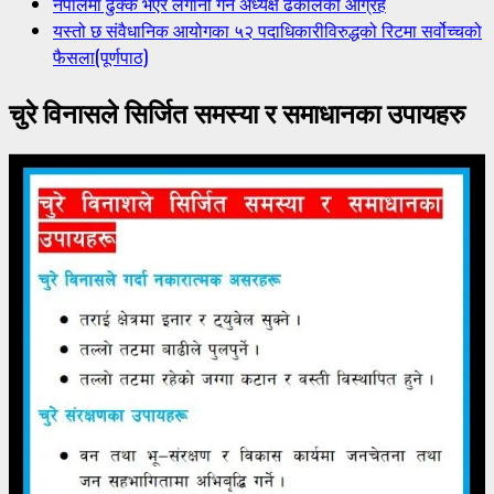
नेपालमा ढुक्क भएर लगानी गर्न अध्यक्ष ढकालको आग्रह
यस्तो छ संवैधानिक आयोगका ५२ पदाधिकारीविरुद्धको रिटमा सर्वोच्चको
फैसला(पूर्णपाठ)
चुरे विनासले सिर्जित समस्या र समाधानका उपायहरु