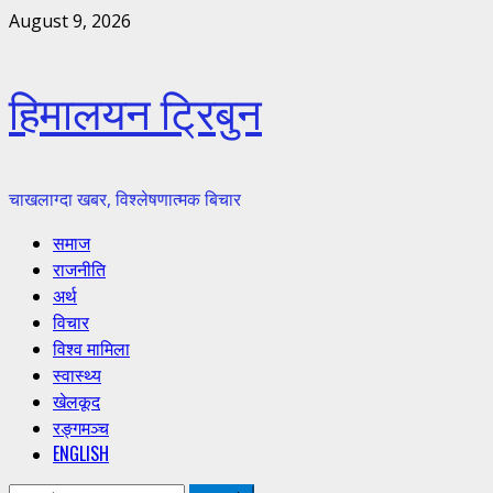
Skip
August 9, 2026
to
content
हिमालयन ट्रिबुन
चाखलाग्दा खबर, विश्लेषणात्मक बिचार
Primary
समाज
Menu
राजनीति
अर्थ
विचार
विश्व मामिला
स्वास्थ्य
खेलकूद
रङ्गमञ्च
ENGLISH