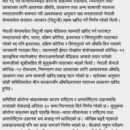
चैत १६ गते मन्त्रिपरिषद्ले कोरोना संक्रमण रोकथाम, नियन्त्रण तथा
उपचारका लागि आवश्यक औषधि, उपकरण तथा अन्य सामाग्री स्वास्थ्य
मन्त्रालयसँग समन्वय गरी आवश्यकता अनुसार रक्षा मन्त्रालयले नेपाली
सेनामार्फत सरकार–सरकार (जिटुजी) तहमा खरिद गर्ने निर्णय गरेको थियो।
नेपाली सेनामार्फत जिटुजी तहमा मेडिकल सामग्री खरिद गर्न परराष्ट्र
मन्त्रालयले चीन, भारत, दक्षिण कोरिया, इजरायल र सिंगापुरसँग पत्राचार
गरेको भए पनि इजरायल, दक्षिण कोरिया र सिंगापुरले भने औषधि दिन नसक्ने
जानकारी गराएका थिए। रक्षामन्त्री ईश्वर पोखरेल संयोजकत्वको कोभिड–१९
क्राइसिस म्यानेजमेन्ट सेन्टरअन्तर्गतको मेडिकल अप्सले तयार पारेको
सामग्रीको सूचीसहित ती मुलुकसँग पत्राचार भएको थियो। नेपाली सेनाले
कोभिड–१९ रोकथाम, नियन्त्रण तथा उपचारका लागि अत्यावश्यक औषधि,
उपकरण तथा अन्य सामग्री खरिद एकाइ गठन गरेको छ। स्रोतका अनुसार
सोही समितिमार्फत चीन सरकारसँग औषधिलगायत स्वास्थ्य उपकरण खरिद
हुनेछ।
समितिले कोरोना संक्रमणका कारण राष्ट्रिय र अन्तर्राष्ट्रिय उडानमाथि
लगाएको रोकलाई अप्रिल ३० सम्म निरन्तरता दिने निर्णय गरेको छ। मुलुकमा
कोरोना संक्रमण बढ्दै गएपछि नेपाल–भारत सीमानाका र राष्ट्रिय तथा
अन्तर्राष्ट्रिय उडानमा थप कडाइ गर्न थालिएको छ। जोखिम बढ्दै गएकाले
लकडाउनलाई पनि थप कडा बनाउने निर्णय भएको छ। बैठकले नमुना परीक्षण