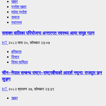
खबर
प्रदेश खबर
मधेस प्रदेश
समाज
स्वास्थ्य
सशक्त वालिका परियोजना अन्तरगत स्वस्थ्य आमा समुह गठन
HT
२०८२ माघ २०, सोमबार २३:०७
इतिहास
विचार
विश्व मामिला
चीन–नेपाल सम्बन्ध राष्ट्र–राष्ट्रबीचको आदर्श नमूना: राजदूत छन
सुङ्ग
HT
२०८२ श्रावण २७, सोमबार २३:३९
खबर