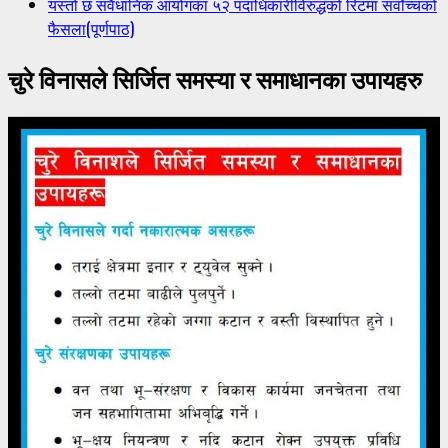
यस्तो छ संवैधानिक आयोगका ५२ पदाधिकारीविरुद्धको रिटमा सर्वोच्चको
फैसला(पूर्णपाठ)
चुरे विनासले सिर्जित समस्या र समाधानका उपायहरु