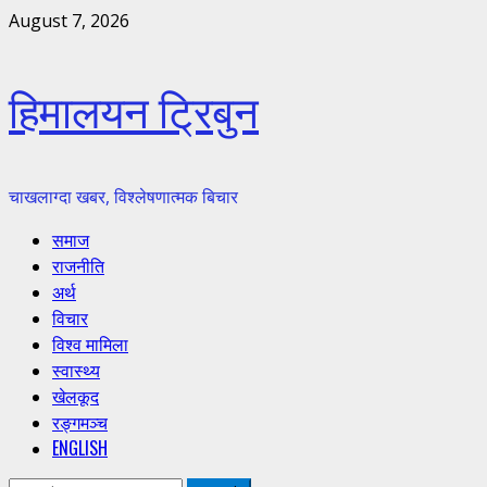
Skip
August 7, 2026
to
content
हिमालयन ट्रिबुन
चाखलाग्दा खबर, विश्लेषणात्मक बिचार
Primary
समाज
Menu
राजनीति
अर्थ
विचार
विश्व मामिला
स्वास्थ्य
खेलकूद
रङ्गमञ्च
ENGLISH