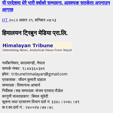
यी प्रदेशमा धेरै भारी वर्षाको सम्भावना, आवश्यक सतर्कता अपनाउन
आग्रह
HT
२०८२ असार २१, शनिबार ०७:५३
हिमालयन ट्रिबुन मेडिया प्रा.लि.
नयाँबानेश्वर, काठमाण्डाै, नेपाल
सम्पर्क नंम्बर : ९८४४३६०३७९
इमेल : tribunehimalayan@gmail.com
प्रकाशक : जीवन कुमारी दाहाल
सम्पादक : विश्वनाथ आचार्य
निर्देशक।सह सम्पादक: संजय प्रसाद पाैडेल
कानुनी सल्लाहकार : बिमल सुवेदी
सूचना तथा प्रसारण विभाग दर्ता नं. ३३४८।२०७८।७९
क.र.का.दर्ता नं. : २४०५९७।७७।७८