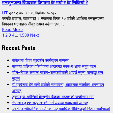
मनसुनजन्य विपदबाट विगतमा के भयो र के सिकियो ?
HT
२०८२ असार १९, बिहीबार ०८:२२
प्रगति ढकाल, काठमाडौं । नेपालमा विगत १० वर्षको अवधिमा मनसुनजन्य
विपद्का घटनाहरू तीव्र रूपमा बढेका छन् ।...
Read
Read More
Posts
more
1
2
3
4
…
1,508
Next
about
pagination
Recent Posts
मनसुनजन्य
विपदबाट
विगतमा
सबैलामा पोषण प्रदर्शन कार्यक्रम सम्पन्न
के
सशक्त वालिका परियोजना अन्तरगत स्वस्थ्य आमा समुह गठन
भयो
चीन–नेपाल सम्बन्ध राष्ट्र–राष्ट्रबीचको आदर्श नमूना: राजदूत छन
र
सुङ्ग
के
यी प्रदेशमा धेरै भारी वर्षाको सम्भावना, आवश्यक सतर्कता अपनाउन
सिकियो
आग्रह
?
ट्रम्पद्वारा अमेरिकी केन्द्रीय बैंकका अध्यक्षको राजीनामा माग
नेपालमा ढुक्क भएर लगानी गर्न अध्यक्ष ढकालको आग्रह
यस्तो छ संवैधानिक आयोगका ५२ पदाधिकारीविरुद्धको रिटमा सर्वोच्चको