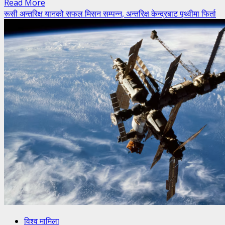
Read
Read More
more
रूसी अन्तरिक्ष यानको सफल मिसन सम्पन्न, अन्तरिक्ष केन्द्रबाट पृथ्वीमा फिर्ता
about
एआई
र
हरित
विकासमा
सर्बियाको
ऐतिहासिक
लगानी
विश्व मामिला