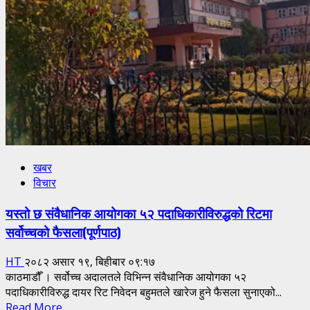
आग्रह
खबर
विचार
यस्तो छ संवैधानिक आयोगका ५२ पदाधिकारीविरुद्धको रिटमा
सर्वोच्चको फैसला(पूर्णपाठ)
HT
२०८२ असार १९, बिहीबार ०९:१७
काठमाडौँ । सर्वोच्च अदालतले विभिन्न संवैधानिक आयोगका ५२
पदाधिकारीविरुद्ध दायर रिट निवेदन बहुमतले खारेज हुने फैसला सुनाएको...
Read
Read More