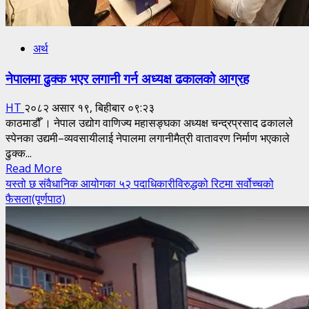
अर्थ
नेपालमा ढुक्क भएर लगानी गर्न अध्यक्ष ढकालको आग्रह
HT
२०८२ असार १९, बिहीबार ०९:२३
काठमाडौँ । नेपाल उद्योग वाणिज्य महासङ्घका अध्यक्ष चन्द्रप्रसाद ढकालले
स्पेनका उद्यमी–व्यवसायीलाई नेपालमा लगानीमैत्री वातावरण निर्माण भएकाले
ढुक्क...
Read
Read More
more
यस्तो छ संवैधानिक आयोगका ५२ पदाधिकारीविरुद्धको रिटमा सर्वोच्चको
about
फैसला(पूर्णपाठ)
नेपालमा
ढुक्क
भएर
लगानी
गर्न
अध्यक्ष
ढकालको