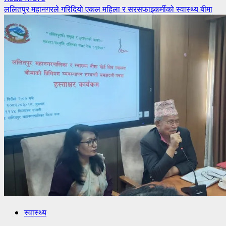
more
ललितपुर महानगरले गरिदियो एकल महिला र सरसफाइकर्मीको स्वास्थ्य बीमा
about
यस्तो
छ
संवैधानिक
आयोगका
५२
पदाधिकारीविरुद्धको
रिटमा
सर्वोच्चको
फैसला(पूर्णपाठ)
स्वास्थ्य