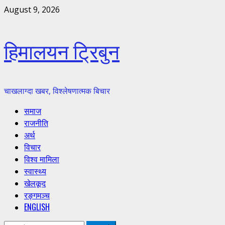
Skip
August 9, 2026
to
content
हिमालयन ट्रिबुन
चाखलाग्दा खबर, विश्लेषणात्मक बिचार
Primary
समाज
Menu
राजनीति
अर्थ
विचार
विश्व मामिला
स्वास्थ्य
खेलकूद
रङ्गमञ्च
ENGLISH