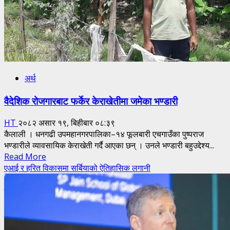
अर्थ
वैदेशिक रोजगारबाट फर्केर केराखेतीमा जमेका भण्डारी
HT
२०८२ असार १९, बिहीबार ०८:३९
कैलाली । धनगढी उपमहानगरपालिका–१४ फूलबारी एचगाउँका पुष्पराज
भण्डारीले व्यावसायिक केराखेती गर्दै आएका छन् । उनले भण्डारी बहुउद्देश्य...
Read
Read More
more
एआई र हरित विकासमा सर्बियाको ऐतिहासिक लगानी
about
वैदेशिक
रोजगारबाट
फर्केर
केराखेतीमा