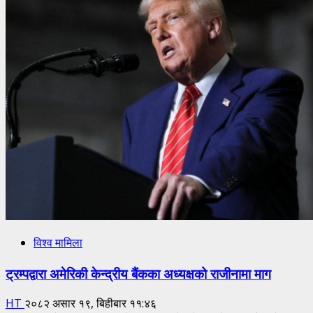
प्रदेशमा
धेरै
भारी
वर्षाको
सम्भावना,
आवश्यक
सतर्कता
अपनाउन
आग्रह
विश्व मामिला
ट्रम्पद्वारा अमेरिकी केन्द्रीय बैंकका अध्यक्षको राजीनामा माग
HT
२०८२ असार १९, बिहीबार ११:४६