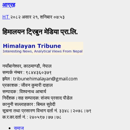
आग्रह
HT
२०८२ असार २१, शनिबार ०७:५३
हिमालयन ट्रिबुन मेडिया प्रा.लि.
नयाँबानेश्वर, काठमाण्डाै, नेपाल
सम्पर्क नंम्बर : ९८४४३६०३७९
इमेल : tribunehimalayan@gmail.com
प्रकाशक : जीवन कुमारी दाहाल
सम्पादक : विश्वनाथ आचार्य
निर्देशक।सह सम्पादक: संजय प्रसाद पाैडेल
कानुनी सल्लाहकार : बिमल सुवेदी
सूचना तथा प्रसारण विभाग दर्ता नं. ३३४८।२०७८।७९
क.र.का.दर्ता नं. : २४०५९७।७७।७८
समाज