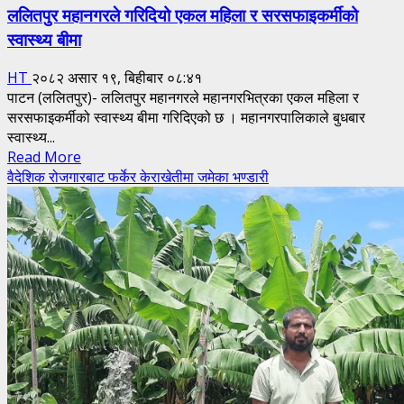
ललितपुर महानगरले गरिदियो एकल महिला र सरसफाइकर्मीको
स्वास्थ्य बीमा
HT
२०८२ असार १९, बिहीबार ०८:४१
पाटन (ललितपुर)- ललितपुर महानगरले महानगरभित्रका एकल महिला र
सरसफाइकर्मीको स्वास्थ्य बीमा गरिदिएको छ । महानगरपालिकाले बुधबार
स्वास्थ्य...
Read
Read More
more
वैदेशिक रोजगारबाट फर्केर केराखेतीमा जमेका भण्डारी
about
ललितपुर
महानगरले
गरिदियो
एकल
महिला
र
सरसफाइकर्मीको
स्वास्थ्य
बीमा