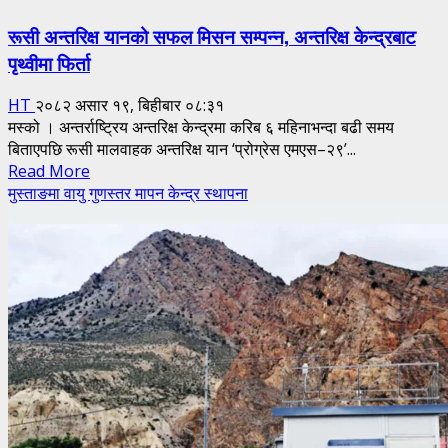
रूसी अन्तरिक्ष यानको सफल मिसन सम्पन्न, अन्तरिक्ष केन्द्रबाट
पृथ्वीमा फिर्ता
HT
२०८२ असार १९, बिहीबार ०८:३१
मस्को । अन्तर्राष्ट्रिय अन्तरिक्ष केन्द्रमा करिब ६ महिनाभन्दा बढी समय
बिताएपछि रूसी मालवाहक अन्तरिक्ष यान ‘प्रोग्रेस एमएस–२९’...
Read
Read More
more
मुस्ताङमा वायु गुणस्तर मापन केन्द्र स्थापना
about
रूसी
अन्तरिक्ष
यानको
सफल
मिसन
सम्पन्न,
अन्तरिक्ष
केन्द्रबाट
पृथ्वीमा
फिर्ता