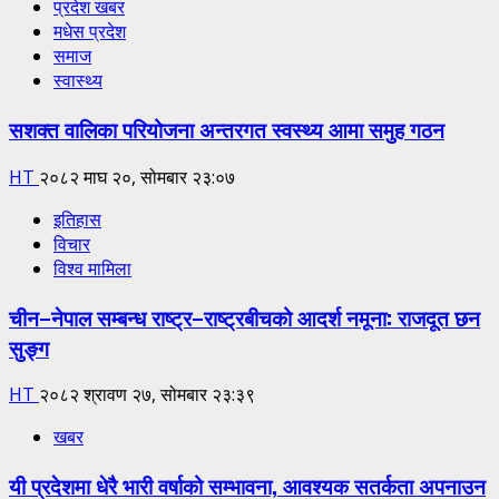
प्रदेश खबर
मधेस प्रदेश
समाज
स्वास्थ्य
सशक्त वालिका परियोजना अन्तरगत स्वस्थ्य आमा समुह गठन
HT
२०८२ माघ २०, सोमबार २३:०७
इतिहास
विचार
विश्व मामिला
चीन–नेपाल सम्बन्ध राष्ट्र–राष्ट्रबीचको आदर्श नमूना: राजदूत छन
सुङ्ग
HT
२०८२ श्रावण २७, सोमबार २३:३९
खबर
यी प्रदेशमा धेरै भारी वर्षाको सम्भावना, आवश्यक सतर्कता अपनाउन