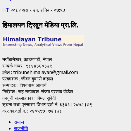
HT
२०८२ असार २१, शनिबार ०७:५३
हिमालयन ट्रिबुन मेडिया प्रा.लि.
नयाँबानेश्वर, काठमाण्डाै, नेपाल
सम्पर्क नंम्बर : ९८४४३६०३७९
इमेल : tribunehimalayan@gmail.com
प्रकाशक : जीवन कुमारी दाहाल
सम्पादक : विश्वनाथ आचार्य
निर्देशक।सह सम्पादक: संजय प्रसाद पाैडेल
कानुनी सल्लाहकार : बिमल सुवेदी
सूचना तथा प्रसारण विभाग दर्ता नं. ३३४८।२०७८।७९
क.र.का.दर्ता नं. : २४०५९७।७७।७८
समाज
राजनीति