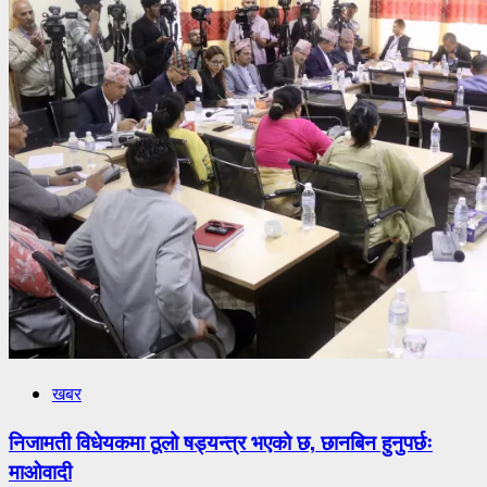
सोध्यो
स्पष्टीकरण
खबर
निजामती विधेयकमा ठूलो षड्यन्त्र भएको छ, छानबिन हुनुपर्छः
माओवादी