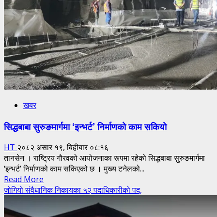
खबर
सिद्धबाबा सुरुङमार्गमा ‘इन्भर्ट’ निर्माणको काम सकियो
HT
२०८२ असार १९, बिहीबार ०८:१६
तानसेन । राष्ट्रिय गौरवको आयोजनाका रूपमा रहेको सिद्धबाबा सुरुङमार्गमा
‘इन्भर्ट’ निर्माणको काम सकिएको छ । मुख्य टनेलको...
Read
Read More
more
जोगियो संवैधानिक निकायका ५२ पदाधिकारीको पद,
about
सिद्धबाबा