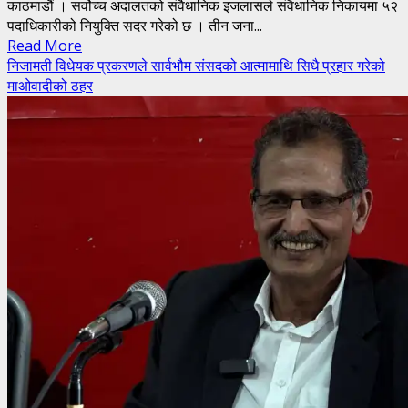
काठमाडौं । सर्वोच्च अदालतको संवैधानिक इजलासले संवैधानिक निकायमा ५२
पदाधिकारीको नियुक्ति सदर गरेको छ । तीन जना...
Read
Read More
more
निजामती विधेयक प्रकरणले सार्वभौम संसदको आत्मामाथि सिधै प्रहार गरेको
about
माओवादीको ठहर
जोगियो
संवैधानिक
निकायका
५२
पदाधिकारीको
पद,