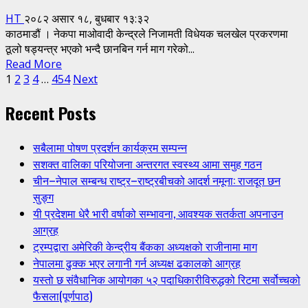
HT
२०८२ असार १८, बुधबार १३:३२
काठमाडौं । नेकपा माओवादी केन्द्रले निजामती विधेयक चलखेल प्रकरणमा
ठूलो षड्यन्त्र भएको भन्दै छानबिन गर्न माग गरेको...
Read
Read More
Posts
more
1
2
3
4
…
454
Next
about
pagination
Recent Posts
निजामती
विधेयकमा
ठूलो
सबैलामा पोषण प्रदर्शन कार्यक्रम सम्पन्न
षड्यन्त्र
सशक्त वालिका परियोजना अन्तरगत स्वस्थ्य आमा समुह गठन
भएको
चीन–नेपाल सम्बन्ध राष्ट्र–राष्ट्रबीचको आदर्श नमूना: राजदूत छन
छ,
सुङ्ग
छानबिन
यी प्रदेशमा धेरै भारी वर्षाको सम्भावना, आवश्यक सतर्कता अपनाउन
हुनुपर्छः
आग्रह
माओवादी
ट्रम्पद्वारा अमेरिकी केन्द्रीय बैंकका अध्यक्षको राजीनामा माग
नेपालमा ढुक्क भएर लगानी गर्न अध्यक्ष ढकालको आग्रह
यस्तो छ संवैधानिक आयोगका ५२ पदाधिकारीविरुद्धको रिटमा सर्वोच्चको
फैसला(पूर्णपाठ)