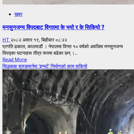
खबर
मनसुनजन्य विपदबाट विगतमा के भयो र के सिकियो ?
HT
२०८२ असार १९, बिहीबार ०८:२२
प्रगति ढकाल, काठमाडौं । नेपालमा विगत १० वर्षको अवधिमा मनसुनजन्य
विपद्का घटनाहरू तीव्र रूपमा बढेका छन् ।...
Read
Read More
more
सिद्धबाबा सुरुङमार्गमा ‘इन्भर्ट’ निर्माणको काम सकियो
about
मनसुनजन्य
विपदबाट
विगतमा
के
भयो
र
के
सिकियो
?