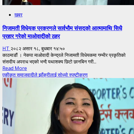
खबर
निजामती विधेयक प्रकरणले सार्वभौम संसदको आत्मामाथि सिधै
प्रहार गरेको माओवादीको ठहर
HT
२०८२ असार १८, बुधबार १४:५०
काठमाडौं । नेकपा माओवादी केन्द्रले निजामती विधेयकमा गम्भीर प्रकृतिको
संसदीय अपराध भएको भन्दै यथाशक्य छिटो छानबिन गरी...
Read
Read More
more
एकीकृत समाजवादीले झाँक्रीलाई सोध्यो स्पष्टीकरण
about
निजामती
विधेयक
प्रकरणले
सार्वभौम
संसदको
आत्मामाथि
सिधै
प्रहार