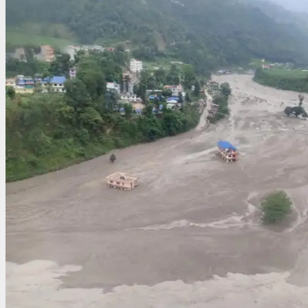
यस्तो
छ
संवैधानिक
आयोगका
५२
पदाधिकारीविरुद्धको
रिटमा
सर्वोच्चको
फैसला(पूर्णपाठ)