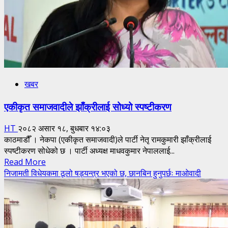
गरेको
माओवादीको
ठहर
खबर
एकीकृत समाजवादीले झाँक्रीलाई सोध्यो स्पष्टीकरण
HT
२०८२ असार १८, बुधबार १४:०३
काठमाडौँ । नेकपा (एकीकृत समाजवादी)ले पार्टी नेतृ रामकुमारी झाँक्रीलाई
स्पष्टीकरण सोधेको छ । पार्टी अध्यक्ष माधवकुमार नेपाललाई...
Read
Read More
more
निजामती विधेयकमा ठूलो षड्यन्त्र भएको छ, छानबिन हुनुपर्छः माओवादी
about
एकीकृत
समाजवादीले
झाँक्रीलाई