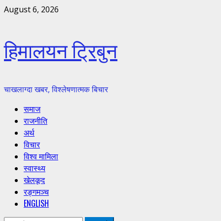
Skip
August 6, 2026
to
content
हिमालयन ट्रिबुन
चाखलाग्दा खबर, विश्लेषणात्मक बिचार
Primary
समाज
Menu
राजनीति
अर्थ
विचार
विश्व मामिला
स्वास्थ्य
खेलकूद
रङ्गमञ्च
ENGLISH