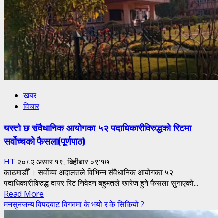
आग्रह
खबर
विचार
यस्तो छ संवैधानिक आयोगका ५२ पदाधिकारीविरुद्धको रिटमा
सर्वोच्चको फैसला(पूर्णपाठ)
HT
२०८२ असार १९, बिहीबार ०९:१७
काठमाडौँ । सर्वोच्च अदालतले विभिन्न संवैधानिक आयोगका ५२
पदाधिकारीविरुद्ध दायर रिट निवेदन बहुमतले खारेज हुने फैसला सुनाएको...
Read
Read More
more
मनसुनजन्य विपदबाट विगतमा के भयो र के सिकियो ?
about