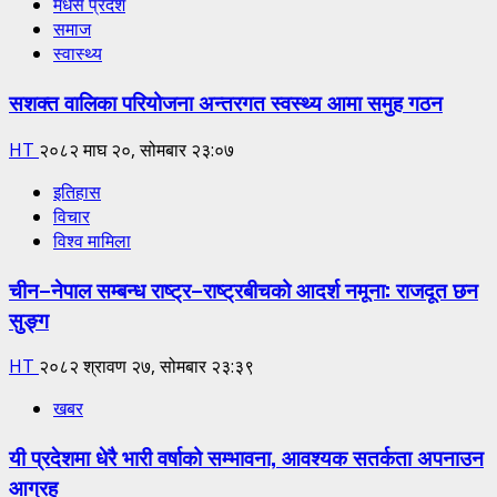
मधेस प्रदेश
समाज
स्वास्थ्य
सशक्त वालिका परियोजना अन्तरगत स्वस्थ्य आमा समुह गठन
HT
२०८२ माघ २०, सोमबार २३:०७
इतिहास
विचार
विश्व मामिला
चीन–नेपाल सम्बन्ध राष्ट्र–राष्ट्रबीचको आदर्श नमूना: राजदूत छन
सुङ्ग
HT
२०८२ श्रावण २७, सोमबार २३:३९
खबर
यी प्रदेशमा धेरै भारी वर्षाको सम्भावना, आवश्यक सतर्कता अपनाउन
आग्रह