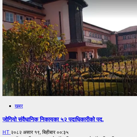
सुरुङमार्गमा
‘इन्भर्ट’
निर्माणको
काम
सकियो
खबर
जोगियो संवैधानिक निकायका ५२ पदाधिकारीको पद,
HT
२०८२ असार १९, बिहीबार ००:३५