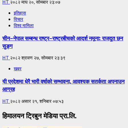
HT
२०८२ माघ २०, सोमबार २३:०७
इतिहास
विचार
विश्व मामिला
चीन–नेपाल सम्बन्ध राष्ट्र–राष्ट्रबीचको आदर्श नमूना: राजदूत छन
सुङ्ग
HT
२०८२ श्रावण २७, सोमबार २३:३९
खबर
यी प्रदेशमा धेरै भारी वर्षाको सम्भावना, आवश्यक सतर्कता अपनाउन
आग्रह
HT
२०८२ असार २१, शनिबार ०७:५३
हिमालयन ट्रिबुन मेडिया प्रा.लि.