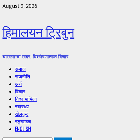
Skip
August 9, 2026
to
content
हिमालयन ट्रिबुन
चाखलाग्दा खबर, विश्लेषणात्मक बिचार
Primary
समाज
Menu
राजनीति
अर्थ
विचार
विश्व मामिला
स्वास्थ्य
खेलकूद
रङ्गमञ्च
ENGLISH