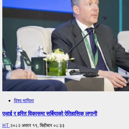
विश्व मामिला
एआई र हरित विकासमा सर्बियाको ऐतिहासिक लगानी
HT
२०८२ असार १९, बिहीबार ०८:३३