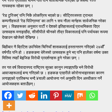
गर्ने १०० प्रतिशत भनिने गीत पनि सार्वजनिक गरिएको छ जसमा १००
गायकहरू रहेका छन् ।
‘रेड टुरिजम्’ पनि निकै लोकप्रिय भएको छ। सीट्रिपजस्ता ट्राभल
कम्पनीहरूले ‘रेड पिल्ग्रिम्स’ का लागि १ सय नौला मार्गहरू सार्वजनिक गरेका
छन् । विज्ञहरूका अनुसार पार्टी र देशको इतिहासलाई प्राथमिकता दिएर
उत्सवहरू मनाइरहँदा, सीसीपीले चीनको तीव्र विकासलाई पनि पर्यायका रूपमा
देखाउन खोजेको देखिन्छ ।
बिहीबार नै ब्रिटिश उपनिवेश चिनियाँ शासकलाई हस्तान्तरण गरिएको २४औँ
वर्षगाँठ पनि हो । हङकङमा धेरैजसो उत्सवहरू हुने भए पनि हालैका वर्षमा उक्त
मितिमा त्यहाँ बेइजिङ विरोधी प्रदर्शनहरू हुने गरेका छन् ।
तर गत वर्ष विवादास्पद राष्ट्रिय सुरक्षा कानुन ल्याइएपछि भने विरोधी
आवाजहरूलाई बन्द गरिएको छ । हङकङ प्रहरीले कोरोनाभाइरसका कारण
लगाइएको प्रतिबन्ध भन्दै ¥याली आयोजना गर्न अनुमति दिन अस्वीकार गर्ने
आयोजकहरू बताउँछन्।