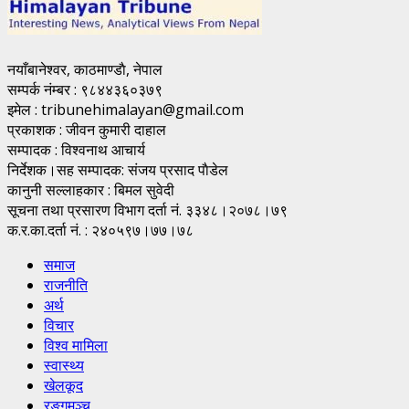
नयाँबानेश्वर, काठमाण्डाै, नेपाल
सम्पर्क नंम्बर : ९८४४३६०३७९
इमेल : tribunehimalayan@gmail.com
प्रकाशक : जीवन कुमारी दाहाल
सम्पादक : विश्वनाथ आचार्य
निर्देशक।सह सम्पादक: संजय प्रसाद पाैडेल
कानुनी सल्लाहकार : बिमल सुवेदी
सूचना तथा प्रसारण विभाग दर्ता नं. ३३४८।२०७८।७९
क.र.का.दर्ता नं. : २४०५९७।७७।७८
समाज
राजनीति
अर्थ
विचार
विश्व मामिला
स्वास्थ्य
खेलकूद
रङ्गमञ्च