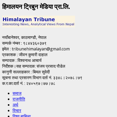
हिमालयन ट्रिबुन मेडिया प्रा.लि.
नयाँबानेश्वर, काठमाण्डाै, नेपाल
सम्पर्क नंम्बर : ९८४४३६०३७९
इमेल : tribunehimalayan@gmail.com
प्रकाशक : जीवन कुमारी दाहाल
सम्पादक : विश्वनाथ आचार्य
निर्देशक।सह सम्पादक: संजय प्रसाद पाैडेल
कानुनी सल्लाहकार : बिमल सुवेदी
सूचना तथा प्रसारण विभाग दर्ता नं. ३३४८।२०७८।७९
क.र.का.दर्ता नं. : २४०५९७।७७।७८
समाज
राजनीति
अर्थ
विचार
विश्व मामिला