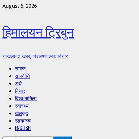
Skip
August 6, 2026
to
content
हिमालयन ट्रिबुन
चाखलाग्दा खबर, विश्लेषणात्मक बिचार
Primary
समाज
Menu
राजनीति
अर्थ
विचार
विश्व मामिला
स्वास्थ्य
खेलकूद
रङ्गमञ्च
ENGLISH