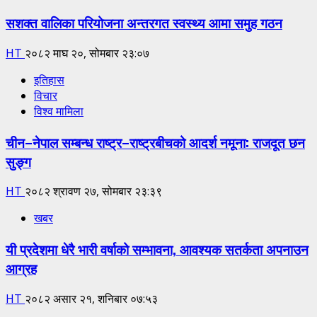
सशक्त वालिका परियोजना अन्तरगत स्वस्थ्य आमा समुह गठन
HT
२०८२ माघ २०, सोमबार २३:०७
इतिहास
विचार
विश्व मामिला
चीन–नेपाल सम्बन्ध राष्ट्र–राष्ट्रबीचको आदर्श नमूना: राजदूत छन
सुङ्ग
HT
२०८२ श्रावण २७, सोमबार २३:३९
खबर
यी प्रदेशमा धेरै भारी वर्षाको सम्भावना, आवश्यक सतर्कता अपनाउन
आग्रह
HT
२०८२ असार २१, शनिबार ०७:५३