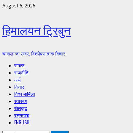
Skip
August 6, 2026
to
content
हिमालयन ट्रिबुन
चाखलाग्दा खबर, विश्लेषणात्मक बिचार
Primary
समाज
Menu
राजनीति
अर्थ
विचार
विश्व मामिला
स्वास्थ्य
खेलकूद
रङ्गमञ्च
ENGLISH