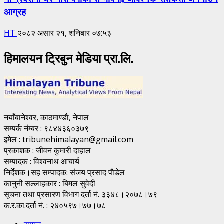
आग्रह
HT
२०८२ असार २१, शनिबार ०७:५३
हिमालयन ट्रिबुन मेडिया प्रा.लि.
नयाँबानेश्वर, काठमाण्डाै, नेपाल
सम्पर्क नंम्बर : ९८४४३६०३७९
इमेल : tribunehimalayan@gmail.com
प्रकाशक : जीवन कुमारी दाहाल
सम्पादक : विश्वनाथ आचार्य
निर्देशक।सह सम्पादक: संजय प्रसाद पाैडेल
कानुनी सल्लाहकार : बिमल सुवेदी
सूचना तथा प्रसारण विभाग दर्ता नं. ३३४८।२०७८।७९
क.र.का.दर्ता नं. : २४०५९७।७७।७८