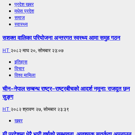
प्रदेश खबर
मधेस प्रदेश
समाज
स्वास्थ्य
सशक्त वालिका परियोजना अन्तरगत स्वस्थ्य आमा समुह गठन
HT
२०८२ माघ २०, सोमबार २३:०७
इतिहास
विचार
विश्व मामिला
चीन–नेपाल सम्बन्ध राष्ट्र–राष्ट्रबीचको आदर्श नमूना: राजदूत छन
सुङ्ग
HT
२०८२ श्रावण २७, सोमबार २३:३९
खबर
यी प्रदेशमा धेरै भारी वर्षाको सम्भावना, आवश्यक सतर्कता अपनाउन