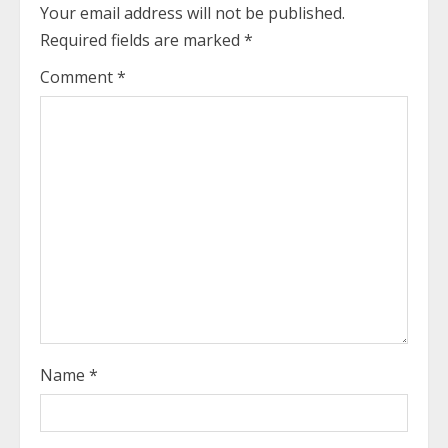
Your email address will not be published.
i
Required fields are marked
*
n
Comment
*
u
e
R
e
a
d
i
Name
*
n
g