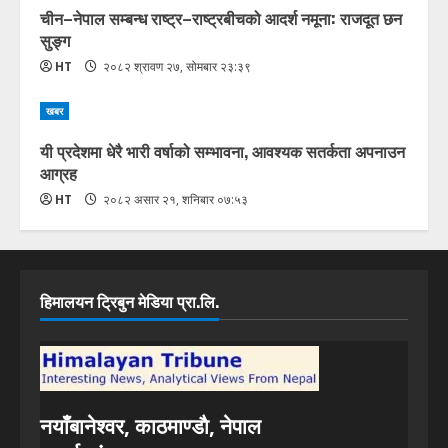
चीन–नेपाल सम्बन्ध राष्ट्र–राष्ट्रबीचको आदर्श नमूना: राजदूत छन
सुङ्ग
HT
२०८२ श्रावण २७, सोमबार २३:३९
खबर
यी प्रदेशमा धेरै भारी वर्षाको सम्भावना, आवश्यक सतर्कता अपनाउन
आग्रह
HT
२०८२ असार २१, शनिबार ०७:५३
हिमालयन ट्रिबुन मेडिया प्रा.लि.
नयाँबानेश्वर, काठमाण्डाै, नेपाल