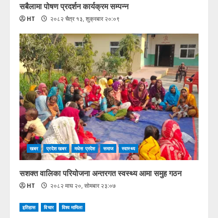
सबैलामा पोषण प्रदर्शन कार्यक्रम सम्पन्न
HT
२०८२ चैत्र १३, शुक्रबार २०:०९
खबर
प्रदेश खबर
मधेस प्रदेश
समाज
स्वास्थ्य
सशक्त वालिका परियोजना अन्तरगत स्वस्थ्य आमा समुह गठन
HT
२०८२ माघ २०, सोमबार २३:०७
इतिहास
विचार
विश्व मामिला