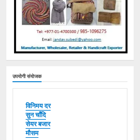
उपयाेगी संयाेजक
विनिमय दर
सुन चाँदि
सेयर बजार
मौसम