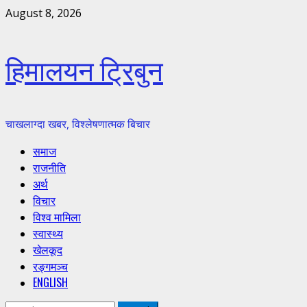
Skip
August 8, 2026
to
content
हिमालयन ट्रिबुन
चाखलाग्दा खबर, विश्लेषणात्मक बिचार
Primary
समाज
Menu
राजनीति
अर्थ
विचार
विश्व मामिला
स्वास्थ्य
खेलकूद
रङ्गमञ्च
ENGLISH