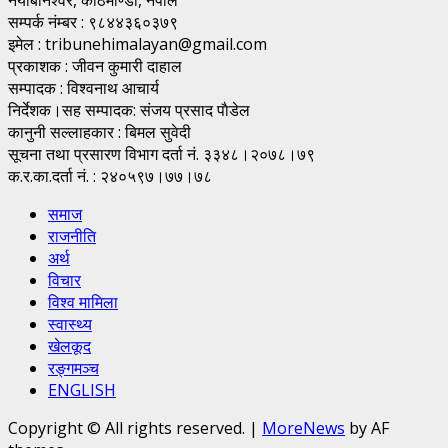
सम्पर्क नंम्बर : ९८४४३६०३७९
इमेल : tribunehimalayan@gmail.com
प्रकाशक : जीवन कुमारी दाहाल
सम्पादक : विश्वनाथ आचार्य
निर्देशक।सह सम्पादक: संजय प्रसाद पाैडेल
कानुनी सल्लाहकार : बिमल सुवेदी
सूचना तथा प्रसारण विभाग दर्ता नं. ३३४८।२०७८।७९
क.र.का.दर्ता नं. : २४०५९७।७७।७८
समाज
राजनीति
अर्थ
विचार
विश्व मामिला
स्वास्थ्य
खेलकूद
रङ्गमञ्च
ENGLISH
Copyright © All rights reserved.
|
MoreNews
by AF