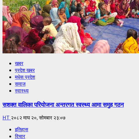
खबर
प्रदेश खबर
मधेस प्रदेश
समाज
स्वास्थ्य
सशक्त वालिका परियोजना अन्तरगत स्वस्थ्य आमा समुह गठन
HT
२०८२ माघ २०, सोमबार २३:०७
इतिहास
विचार