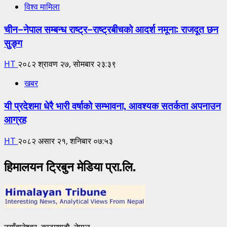
विश्व मामिला
चीन–नेपाल सम्बन्ध राष्ट्र–राष्ट्रबीचको आदर्श नमूना: राजदूत छन
सुङ्ग
HT
२०८२ श्रावण २७, सोमबार २३:३९
खबर
यी प्रदेशमा धेरै भारी वर्षाको सम्भावना, आवश्यक सतर्कता अपनाउन
आग्रह
HT
२०८२ असार २१, शनिबार ०७:५३
हिमालयन ट्रिबुन मेडिया प्रा.लि.
नयाँबानेश्वर, काठमाण्डाै, नेपाल