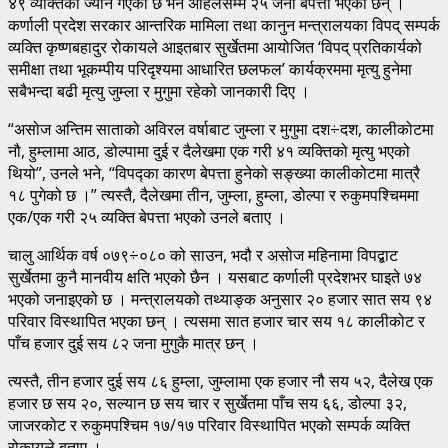
४९ व्यक्तिको ज्यान गएको छ भने अहिलेसम्म २५ जना बेपत्ता भएका छन् ।
कर्णाली प्रदेश सरकार आन्तरिक मामिला तथा कानुन मन्त्रालयका विपद् सम्पर्क
व्यक्ति कृष्णबहादुर रोकायले आइतबार सुर्खेतमा आयोजित ‘विपद् प्रतिकार्यको
समीक्षा तथा भूकम्पीय परिदृश्यमा आधारित छलफल’ कार्यक्रममा मृत्यु हुनेमा
सबैभन्दा बढी मृत्यु जुम्ला र मुगुमा रहेको जानकारी दिए ।
“असोज अन्तिम साताको अविरल वर्षाबाट जुम्ला र मुगुमा दश÷दश, कालीकोटमा
नौ, हुम्लामा आठ, डोल्पामा दुई र दैलेखमा एक गरी ४१ व्यक्तिको मृत्यु भएको
थियो”, उनले भने, “विपद्का कारण बेपत्ता हुनेको सङ्ख्या कालीकोटमा मात्रै
१८ पुगेको छ ।” त्यस्तै, दैलेखमा तीन, जुम्ला, हुम्ला, डोल्पा र रुकुमपश्चिममा
एक/एक गरी २५ व्यक्ति बेपत्ता भएको उनले बताए ।
चालु आर्थिक वर्ष ०७९÷०८० को साउन, भदौ र असोज महिनामा विपद्बाट
सुर्खेतमा कुनै मानवीय क्षति भएको छैन । यसबाट कर्णाली प्रदेशभर घाइते ७४
भएको जनाइएको छ । मन्त्रालयको तथ्याङ्क अनुसार २० हजार सात सय ९४
परिवार विस्थापित भएका छन् । त्यसमा सात हजार चार सय १८ कालीकोट र
पाँच हजार दुई सय ८२ जना मुगुकै मात्र छन् ।
त्यस्तै, तीन हजार दुई सय ८६ हुम्ला, जुम्लामा एक हजार नौ सय ५२, दैलेख एक
हजार छ सय २०, सल्यान छ सय चार र सुर्खेतमा पाँच सय ६६, डोल्पा ३२,
जाजरकोट र रुकुमपश्चिम १७/१७ परिवार विस्थापित भएको सम्पर्क व्यक्ति
रोकायले बताए ।