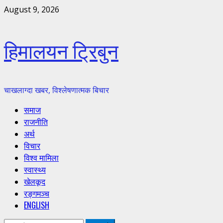
Skip
August 9, 2026
to
content
हिमालयन ट्रिबुन
चाखलाग्दा खबर, विश्लेषणात्मक बिचार
Primary
समाज
Menu
राजनीति
अर्थ
विचार
विश्व मामिला
स्वास्थ्य
खेलकूद
रङ्गमञ्च
ENGLISH