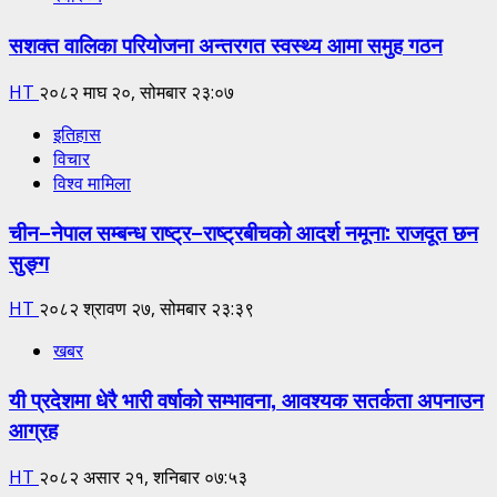
सशक्त वालिका परियोजना अन्तरगत स्वस्थ्य आमा समुह गठन
HT
२०८२ माघ २०, सोमबार २३:०७
इतिहास
विचार
विश्व मामिला
चीन–नेपाल सम्बन्ध राष्ट्र–राष्ट्रबीचको आदर्श नमूना: राजदूत छन
सुङ्ग
HT
२०८२ श्रावण २७, सोमबार २३:३९
खबर
यी प्रदेशमा धेरै भारी वर्षाको सम्भावना, आवश्यक सतर्कता अपनाउन
आग्रह
HT
२०८२ असार २१, शनिबार ०७:५३