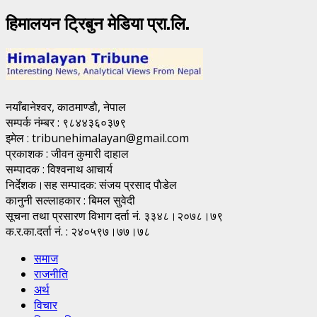
हिमालयन ट्रिबुन मेडिया प्रा.लि.
नयाँबानेश्वर, काठमाण्डाै, नेपाल
सम्पर्क नंम्बर : ९८४४३६०३७९
इमेल : tribunehimalayan@gmail.com
प्रकाशक : जीवन कुमारी दाहाल
सम्पादक : विश्वनाथ आचार्य
निर्देशक।सह सम्पादक: संजय प्रसाद पाैडेल
कानुनी सल्लाहकार : बिमल सुवेदी
सूचना तथा प्रसारण विभाग दर्ता नं. ३३४८।२०७८।७९
क.र.का.दर्ता नं. : २४०५९७।७७।७८
समाज
राजनीति
अर्थ
विचार