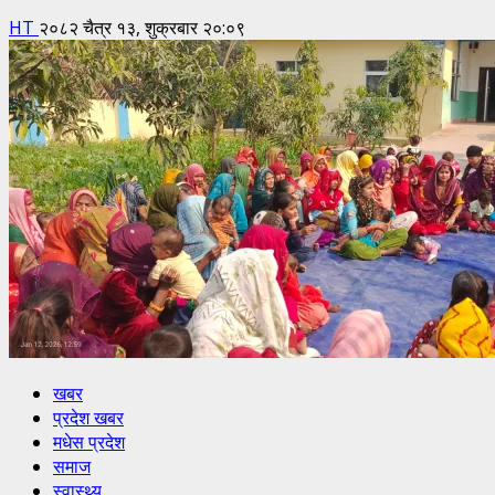
HT
२०८२ चैत्र १३, शुक्रबार २०:०९
खबर
प्रदेश खबर
मधेस प्रदेश
समाज
स्वास्थ्य