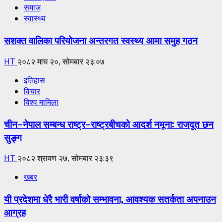
समाज
स्वास्थ्य
सशक्त वालिका परियोजना अन्तरगत स्वस्थ्य आमा समुह गठन
HT
२०८२ माघ २०, सोमबार २३:०७
इतिहास
विचार
विश्व मामिला
चीन–नेपाल सम्बन्ध राष्ट्र–राष्ट्रबीचको आदर्श नमूना: राजदूत छन
सुङ्ग
HT
२०८२ श्रावण २७, सोमबार २३:३९
खबर
यी प्रदेशमा धेरै भारी वर्षाको सम्भावना, आवश्यक सतर्कता अपनाउन
आग्रह