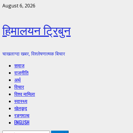
Skip
August 6, 2026
to
content
हिमालयन ट्रिबुन
चाखलाग्दा खबर, विश्लेषणात्मक बिचार
Primary
समाज
Menu
राजनीति
अर्थ
विचार
विश्व मामिला
स्वास्थ्य
खेलकूद
रङ्गमञ्च
ENGLISH