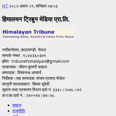
HT
२०८२ असार २१, शनिबार ०७:५३
हिमालयन ट्रिबुन मेडिया प्रा.लि.
नयाँबानेश्वर, काठमाण्डाै, नेपाल
सम्पर्क नंम्बर : ९८४४३६०३७९
इमेल : tribunehimalayan@gmail.com
प्रकाशक : जीवन कुमारी दाहाल
सम्पादक : विश्वनाथ आचार्य
निर्देशक।सह सम्पादक: संजय प्रसाद पाैडेल
कानुनी सल्लाहकार : बिमल सुवेदी
सूचना तथा प्रसारण विभाग दर्ता नं. ३३४८।२०७८।७९
क.र.का.दर्ता नं. : २४०५९७।७७।७८
समाज
राजनीति