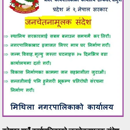
बटेश्वर गाउँ कार्यपालिकाको जनचेतनामूलक संदेश