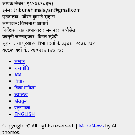
सम्पर्क नंम्बर : ९८४४३६०३७९
इमेल : tribunehimalayan@gmail.com
प्रकाशक : जीवन कुमारी दाहाल
सम्पादक : विश्वनाथ आचार्य
निर्देशक।सह सम्पादक: संजय प्रसाद पाैडेल
कानुनी सल्लाहकार : बिमल सुवेदी
सूचना तथा प्रसारण विभाग दर्ता नं. ३३४८।२०७८।७९
क.र.का.दर्ता नं. : २४०५९७।७७।७८
समाज
राजनीति
अर्थ
विचार
विश्व मामिला
स्वास्थ्य
खेलकूद
रङ्गमञ्च
ENGLISH
Copyright © All rights reserved.
|
MoreNews
by AF
themes.