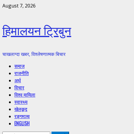
Skip
August 7, 2026
to
content
हिमालयन ट्रिबुन
चाखलाग्दा खबर, विश्लेषणात्मक बिचार
Primary
समाज
Menu
राजनीति
अर्थ
विचार
विश्व मामिला
स्वास्थ्य
खेलकूद
रङ्गमञ्च
ENGLISH