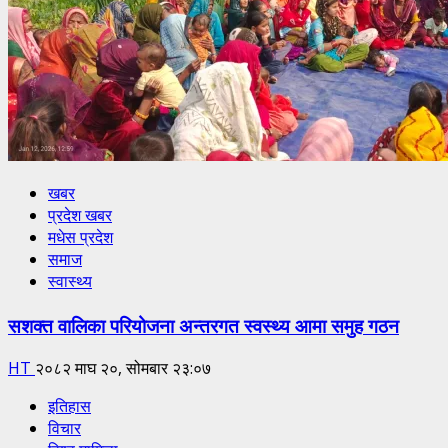
खबर
प्रदेश खबर
मधेस प्रदेश
समाज
स्वास्थ्य
सशक्त वालिका परियोजना अन्तरगत स्वस्थ्य आमा समुह गठन
HT
२०८२ माघ २०, सोमबार २३:०७
इतिहास
विचार