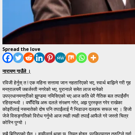
Spread the love
नारायण गाउँले ।
रविजी हेर्नुस् त ! एक महिना सत्तामा जान नहतारिएको भए, स्वार्थ बाझिने गरी गृह
मन्त्रालयमैं जबर्जस्ती नगरेको भए, पुरानाले समेत लाज मानेको
उपप्रधानमन्त्रीको झुण्डमा नमिसिएको भए आज कति धेरै नैतिक बल तपाईंसँग
रहिरहन्थ्यो । वर्षौंदेखि अरू दलले संरक्षण गरेर, अझ पुरस्कृत गरेर राखेका
कोइरीलाई नसमातेको दोष पनि तपाईंलाई नै भिडाउन दलहरू सफल भए । हिजो
जेजे विसङ्गतिको विरोध गर्नुभो आज त्यही त्यही तपाईं आफैले गरे जस्तो चित्र
कोरिन पुग्यो ।
सबै बिग्रिएको छैन । हामीलाई थाहा छ, नियत होइन, प्रक्रियागत त्रुटिले गर्दा