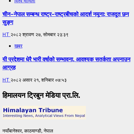
विश्व मामिला
चीन–नेपाल सम्बन्ध राष्ट्र–राष्ट्रबीचको आदर्श नमूना: राजदूत छन
सुङ्ग
HT
२०८२ श्रावण २७, सोमबार २३:३९
खबर
यी प्रदेशमा धेरै भारी वर्षाको सम्भावना, आवश्यक सतर्कता अपनाउन
आग्रह
HT
२०८२ असार २१, शनिबार ०७:५३
हिमालयन ट्रिबुन मेडिया प्रा.लि.
नयाँबानेश्वर, काठमाण्डाै, नेपाल