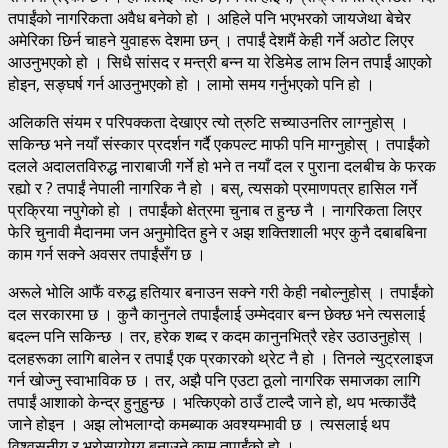
तपाईंको नागरिकता अवैध बनेको हो । अहिले पनि भएभरको जायजेथा बेचेर
अमेरिका छिर्न चाहने युवाहरू देशमा छन् । तपाईं देशमैं केही गर्ने अठोट लिएर
आउनुभएको हो । सिधै सांसद र मन्त्री बन्न या रेडिमेड लाभ लिन तपाईं आएको
होइन, सङ्घर्ष गर्न आउनुभएको हो । लामो समय गर्नुभएको पनि हो ।
अलिकति संयम र परिपक्कता देखाएर त्यो त्रुटि सच्याउनतिर लाग्नुहोस् ।
सकिन्छ भने नयाँ संस्कार प्रदर्शन गर्दै एकपल्ट माफी पनि माग्नुहोस् । तपाईंको
दलले अदालतविरुद्ध नाराबाजी गर्ने हो भने त नयाँ दल र पुराना दलबीच के फरक
रह्यो र ? तपाईं नेपाली नागरिक नै हो । बस्, त्यसको प्रमाणपत्र हासिल गर्ने
प्रक्रिया नपुगेको हो । तपाईंको क्षेत्रमा चुनाब त हुन्छ नै । नागरिकता लिएर
फेरि चुनावी मैदानमा जन अनुमोदित हुने र अझ शक्तिशाली भएर कुनै दबाबबिना
काम गर्न सक्ने अवसर तपाईंसँग छ ।
अरूले भोलि आफैं वरुद्ध हतियार बनाउन सक्ने गरी केही नबोल्नुहोस् । तपाईंको
दल सरकारमा छ । कुनै कानुनले तपाईंलाई उम्मेदवार बन्न छेक्छ भने त्यसलाई
बदल्न पनि सकिन्छ । तर, हरेक शब्द र कदम कानुनभित्रै रहेर उठाउनुहोस् ।
दलहरूका लागि बालेन र तपाईं एक प्रकारको थ्रेट नै हो । तिनले न्युट्रलाइज
गर्न खोज्नु स्वाभाविक छ । तर, अझै पनि एउटा ठूलो नागरिक समाजका लागि
तपाईं आशाको केन्द्र हुनुहुन्छ । भत्किएको ठाउँ टाल्दै जाने हो, थप भत्काउँदै
जाने होइन । अझ लोभलाग्दो कमब्याक अवश्यम्भावी छ । त्यसलाई थप
विश्वसनीय र भरोसायोग्य बनाउने काम तपाईंको हो ।