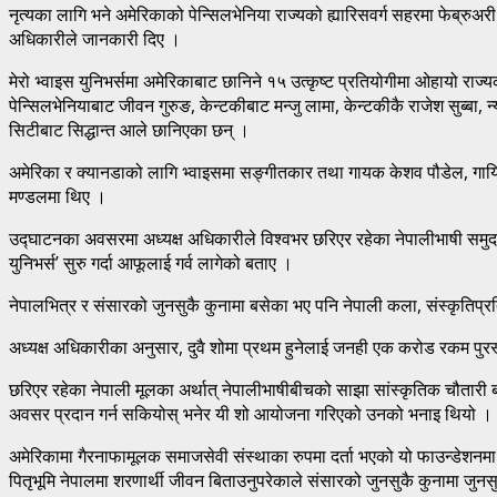
नृत्यका लागि भने अमेरिकाको पेन्सिलभेनिया राज्यको ह्यारिसवर्ग सहरमा फेब
अधिकारीले जानकारी दिए ।
मेरो भ्वाइस युनिभर्समा अमेरिकाबाट छानिने १५ उत्कृष्ट प्रतियोगीमा ओहायो 
पेन्सिलभेनियाबाट जीवन गुरुङ, केन्टकीबाट मन्जु लामा, केन्टकीकै राजेश सुब्बा, न
सिटीबाट सिद्धान्त आले छानिएका छन् ।
अमेरिका र क्यानडाको लागि भ्वाइसमा सङ्गीतकार तथा गायक केशव पौडेल, गायिका
मण्डलमा थिए ।
उद्घाटनका अवसरमा अध्यक्ष अधिकारीले विश्वभर छरिएर रहेका नेपालीभाषी समुदायका गा
युनिभर्स’ सुरु गर्दा आफूलाई गर्व लागेको बताए ।
नेपालभित्र र संसारको जुनसुकै कुनामा बसेका भए पनि नेपाली कला, संस्कृतिप्र
अध्यक्ष अधिकारीका अनुसार, दुवै शोमा प्रथम हुनेलाई जनही एक करोड रकम पुर
छरिएर रहेका नेपाली मूलका अर्थात् नेपालीभाषीबीचको साझा सांस्कृतिक चौतारी बन
अवसर प्रदान गर्न सकियोस् भनेर यी शो आयोजना गरिएको उनको भनाइ थियो ।
अमेरिकामा गैरनाफामूलक समाजसेवी संस्थाका रुपमा दर्ता भएको यो फाउन्डेशनमा
पितृभूमि नेपालमा शरणार्थी जीवन बिताउनुपरेकाले संसारको जुनसुकै कुनामा जुनसु