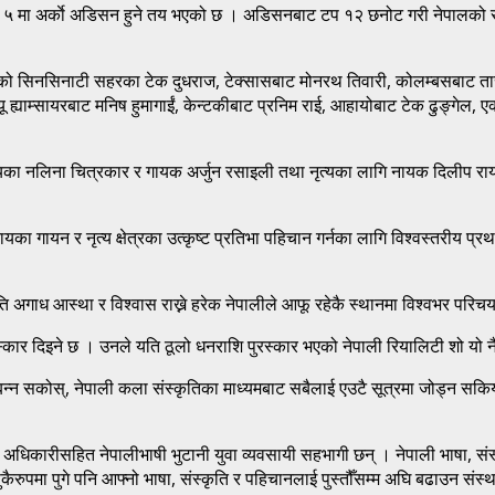
्रुअरी ५ मा अर्काे अडिसन हुने तय भएको छ । अडिसनबाट टप १२ छनोट गरी नेपाल
राज्यको सिनसिनाटी सहरका टेक दुधराज, टेक्सासबाट मोनरथ तिवारी, कोलम्बसबाट त
्यू ह्याम्सायरबाट मनिष हुमागाईं, केन्टकीबाट प्रनिम राई, आहायोबाट टेक ढुङ्गेल, 
 नलिना चित्रकार र गायक अर्जुन रसाइली तथा नृत्यका लागि नायक दिलीप रायमाझी
यन र नृत्य क्षेत्रका उत्कृष्ट प्रतिभा पहिचान गर्नका लागि विश्वस्तरीय प्रथम अन्
ति अगाध आस्था र विश्वास राख्ने हरेक नेपालीले आफू रहेकै स्थानमा विश्वभर पर
स्कार दिइने छ । उनले यति ठूलो धनराशि पुरस्कार भएको नेपाली रियालिटी शो यो
्न सकोस्, नेपाली कला संस्कृतिका माध्यमबाट सबैलाई एउटै सूत्रमा जोड्न सकियोस्
 अधिकारीसहित नेपालीभाषी भुटानी युवा व्यवसायी सहभागी छन् । नेपाली भाषा, सं
कैरुपमा पुगे पनि आफ्नो भाषा, संस्कृति र पहिचानलाई पुस्तौँसम्म अघि बढाउन संस