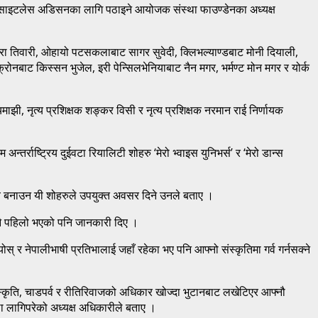
को साइटलेस अडिसनका लागि पठाइने आयोजक संस्था फाउण्डेनका अध्यक्ष
ारा तिवारी, ओहायो पटसकलाबाट सागर सुवेदी, क्लिभल्याण्डबाट मोनी दियाली,
एक्रोनबाट किस्सन भुजेल, इरी पेन्सिलभेनियाबाट नैन मगर, भर्मण्ट मोन मगर र योर्क
, नृत्य प्रशिक्षक शङ्कर विसी र नृत्य प्रशिक्षक नरमान राई निर्णायक
तर्राष्ट्रिय दुईवटा रियालिटी शोहरु ‘मेरो भ्वाइस युनिभर्स’ र ‘मेरो डान्स
िचय बनाउन यी शोहरुले उपयुक्त अवसर दिने उनले बताए ।
 नै पहिलो भएको पनि जानकारी दिए ।
 र नेपालीभाषी प्रतिभालाई जहाँ रहेका भए पनि आफ्नो संस्कृतिमा गर्व गर्नसक्ने
स्कृति, चाडपर्व र रीतिरिवाजको अधिकार खोज्दा भुटानबाट लखेटिएर आफ्नौ
्था लागिपरेको अध्यक्ष अधिकारीले बताए ।