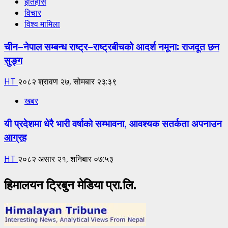
इतिहास
विचार
विश्व मामिला
चीन–नेपाल सम्बन्ध राष्ट्र–राष्ट्रबीचको आदर्श नमूना: राजदूत छन
सुङ्ग
HT
२०८२ श्रावण २७, सोमबार २३:३९
खबर
यी प्रदेशमा धेरै भारी वर्षाको सम्भावना, आवश्यक सतर्कता अपनाउन
आग्रह
HT
२०८२ असार २१, शनिबार ०७:५३
हिमालयन ट्रिबुन मेडिया प्रा.लि.