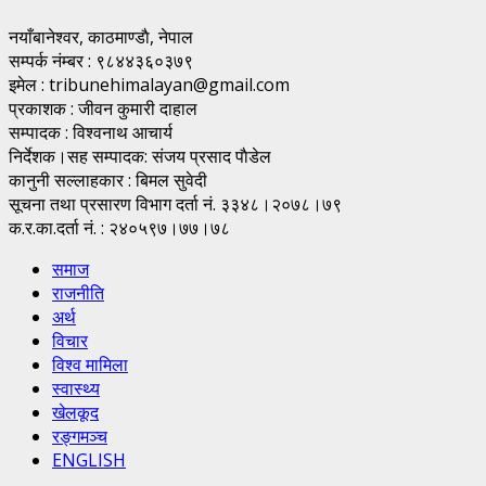
नयाँबानेश्वर, काठमाण्डाै, नेपाल
सम्पर्क नंम्बर : ९८४४३६०३७९
इमेल : tribunehimalayan@gmail.com
प्रकाशक : जीवन कुमारी दाहाल
सम्पादक : विश्वनाथ आचार्य
निर्देशक।सह सम्पादक: संजय प्रसाद पाैडेल
कानुनी सल्लाहकार : बिमल सुवेदी
सूचना तथा प्रसारण विभाग दर्ता नं. ३३४८।२०७८।७९
क.र.का.दर्ता नं. : २४०५९७।७७।७८
समाज
राजनीति
अर्थ
विचार
विश्व मामिला
स्वास्थ्य
खेलकूद
रङ्गमञ्च
ENGLISH