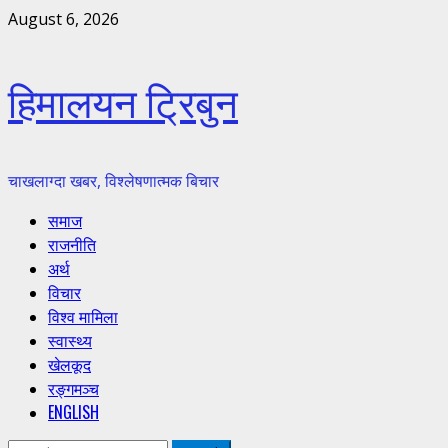
Skip
August 6, 2026
to
content
हिमालयन ट्रिबुन
चाखलाग्दा खबर, विश्लेषणात्मक बिचार
Primary
समाज
Menu
राजनीति
अर्थ
विचार
विश्व मामिला
स्वास्थ्य
खेलकूद
रङ्गमञ्च
ENGLISH