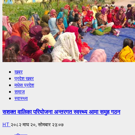
खबर
प्रदेश खबर
मधेस प्रदेश
समाज
स्वास्थ्य
सशक्त वालिका परियोजना अन्तरगत स्वस्थ्य आमा समुह गठन
HT
२०८२ माघ २०, सोमबार २३:०७