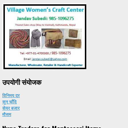
उपयाेगी संयाेजक
विनिमय दर
सुन चाँदि
सेयर बजार
मौसम