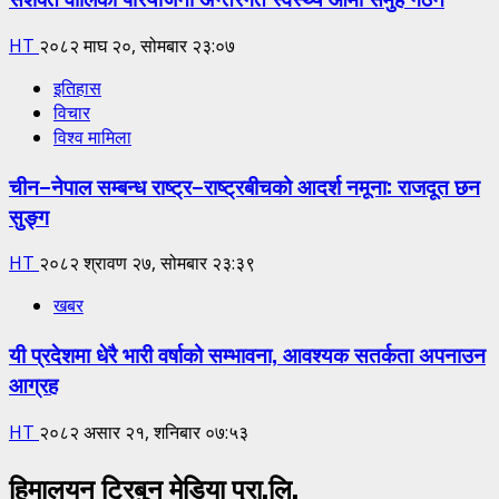
HT
२०८२ माघ २०, सोमबार २३:०७
इतिहास
विचार
विश्व मामिला
चीन–नेपाल सम्बन्ध राष्ट्र–राष्ट्रबीचको आदर्श नमूना: राजदूत छन
सुङ्ग
HT
२०८२ श्रावण २७, सोमबार २३:३९
खबर
यी प्रदेशमा धेरै भारी वर्षाको सम्भावना, आवश्यक सतर्कता अपनाउन
आग्रह
HT
२०८२ असार २१, शनिबार ०७:५३
हिमालयन ट्रिबुन मेडिया प्रा.लि.