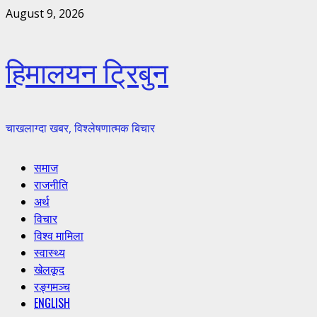
Skip
August 9, 2026
to
content
हिमालयन ट्रिबुन
चाखलाग्दा खबर, विश्लेषणात्मक बिचार
Primary
समाज
Menu
राजनीति
अर्थ
विचार
विश्व मामिला
स्वास्थ्य
खेलकूद
रङ्गमञ्च
ENGLISH