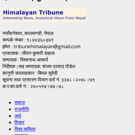
नयाँबानेश्वर, काठमाण्डाै, नेपाल
सम्पर्क नंम्बर : ९८४४३६०३७९
इमेल : tribunehimalayan@gmail.com
प्रकाशक : जीवन कुमारी दाहाल
सम्पादक : विश्वनाथ आचार्य
निर्देशक।सह सम्पादक: संजय प्रसाद पाैडेल
कानुनी सल्लाहकार : बिमल सुवेदी
सूचना तथा प्रसारण विभाग दर्ता नं. ३३४८।२०७८।७९
क.र.का.दर्ता नं. : २४०५९७।७७।७८
समाज
राजनीति
अर्थ
विचार
विश्व मामिला