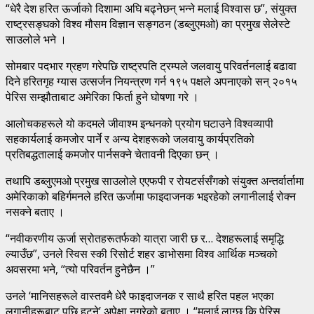
“धेरै देश हरित ऊर्जाको दिशामा अघि बढ्नेछन् भन्ने मलाई विश्वास छ”, संयुक्त
राष्ट्रसङ्घको विश्व मौसम विज्ञान सङ्गठन (डब्लुएमओ) का प्रमुख सेलेस्टे
साउलोले भने ।
सोमबार पदभार ग्रहण गरेपछि राष्ट्रपति ट्रम्पले जलवायु परिवर्तनलाई बढावा
दिने हरितगृह ग्यास उत्सर्जन नियन्त्रण गर्न १९५ पक्षले अपनाएको सन् २०१५
पेरिस सम्झौताबाट अमेरिका फिर्ता हुने घोषणा गरे ।
आलोचकहरूले यो कदमले जीवाश्म इन्धनको प्रयोग घटाउने विश्वव्यापी
सहकार्यलाई कमजोर पार्ने र अन्य देशहरूको जलवायु कार्यप्रतिको
प्रतिबद्धतालाई कमजोर पार्नसक्ने चेतावनी दिएका छन् ।
तथापि डब्लुएमओ प्रमुख साउलोले एएफपी र रोयटर्ससँगको संयुक्त अन्तर्वार्तामा
अमेरिकाको बहिर्गमनले हरित ऊर्जामा फाइदाजनक भइरहेको लगानीलाई रोक्न
नसक्ने बताए ।
“नवीकरणीय ऊर्जा स्रोतहरूतर्फको यात्रा जारी छ र… देशहरूलाई समृद्धि
ल्याउँछ”, उनले स्विस स्की रिसोर्ट शहर डाभोसमा विश्व आर्थिक मञ्चको
अवसरमा भने, “त्यो परिवर्तन हुनेछैन ।”
उनले ‘मानिसहरूले वास्तवमै धेरै फाइदाजनक र साथै हरित पहल भएका
लगानीहरूबाट पछि हट्ने’ अपेक्षा नगरेको बताए । “मलाई लाग्छ कि पेरिस