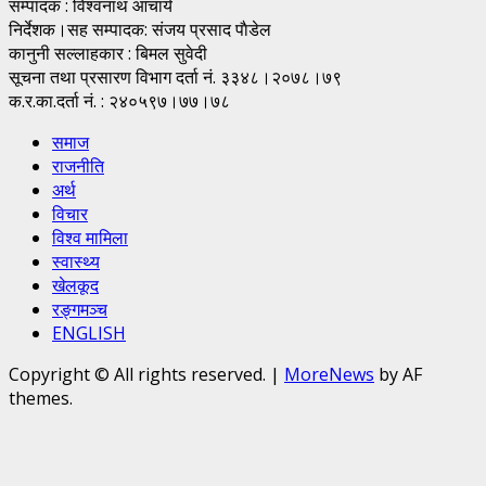
सम्पादक : विश्वनाथ आचार्य
निर्देशक।सह सम्पादक: संजय प्रसाद पाैडेल
कानुनी सल्लाहकार : बिमल सुवेदी
सूचना तथा प्रसारण विभाग दर्ता नं. ३३४८।२०७८।७९
क.र.का.दर्ता नं. : २४०५९७।७७।७८
समाज
राजनीति
अर्थ
विचार
विश्व मामिला
स्वास्थ्य
खेलकूद
रङ्गमञ्च
ENGLISH
Copyright © All rights reserved.
|
MoreNews
by AF
themes.