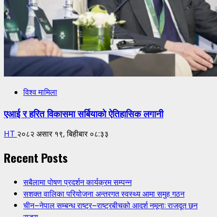
विश्व मामिला
एआई र हरित विकासमा सर्बियाको ऐतिहासिक लगानी
HT
२०८२ असार १९, बिहीबार ०८:३३
Recent Posts
सबैलामा पोषण प्रदर्शन कार्यक्रम सम्पन्न
सशक्त वालिका परियोजना अन्तरगत स्वस्थ्य आमा समुह गठन
चीन–नेपाल सम्बन्ध राष्ट्र–राष्ट्रबीचको आदर्श नमूना: राजदूत छन
सुङ्ग