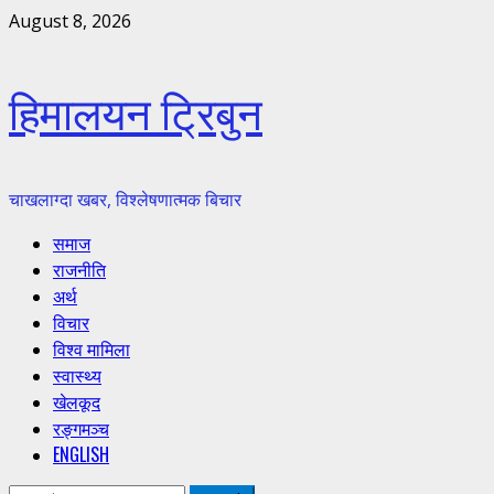
Skip
August 8, 2026
to
content
हिमालयन ट्रिबुन
चाखलाग्दा खबर, विश्लेषणात्मक बिचार
Primary
समाज
Menu
राजनीति
अर्थ
विचार
विश्व मामिला
स्वास्थ्य
खेलकूद
रङ्गमञ्च
ENGLISH