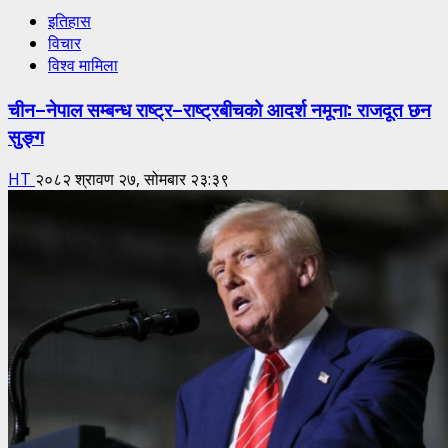
इतिहास
विचार
विश्व मामिला
चीन–नेपाल सम्बन्ध राष्ट्र–राष्ट्रबीचको आदर्श नमूना: राजदूत छन
सुङ्ग
HT
२०८२ श्रावण २७, सोमबार २३:३९