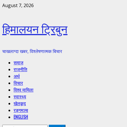
Skip
August 7, 2026
to
content
हिमालयन ट्रिबुन
चाखलाग्दा खबर, विश्लेषणात्मक बिचार
Primary
समाज
Menu
राजनीति
अर्थ
विचार
विश्व मामिला
स्वास्थ्य
खेलकूद
रङ्गमञ्च
ENGLISH