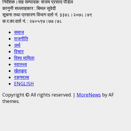
निर्देशक।सह सम्पादक: संजय प्रसाद पाैडेल
कानुनी सल्लाहकार : बिमल सुवेदी
सूचना तथा प्रसारण विभाग दर्ता नं. ३३४८।२०७८।७९
क.र.का.दर्ता नं. : २४०५९७।७७।७८
समाज
राजनीति
अर्थ
विचार
विश्व मामिला
स्वास्थ्य
खेलकूद
रङ्गमञ्च
ENGLISH
Copyright © All rights reserved.
|
MoreNews
by AF
themes.