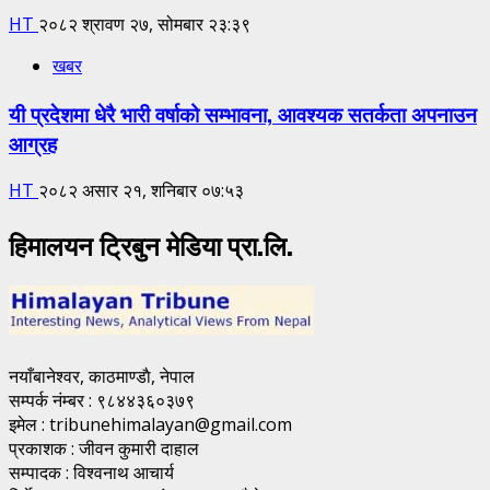
HT
२०८२ श्रावण २७, सोमबार २३:३९
खबर
यी प्रदेशमा धेरै भारी वर्षाको सम्भावना, आवश्यक सतर्कता अपनाउन
आग्रह
HT
२०८२ असार २१, शनिबार ०७:५३
हिमालयन ट्रिबुन मेडिया प्रा.लि.
नयाँबानेश्वर, काठमाण्डाै, नेपाल
सम्पर्क नंम्बर : ९८४४३६०३७९
इमेल : tribunehimalayan@gmail.com
प्रकाशक : जीवन कुमारी दाहाल
सम्पादक : विश्वनाथ आचार्य