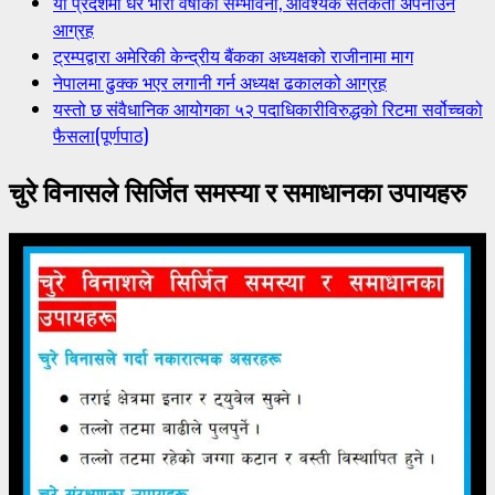
यी प्रदेशमा धेरै भारी वर्षाको सम्भावना, आवश्यक सतर्कता अपनाउन
आग्रह
ट्रम्पद्वारा अमेरिकी केन्द्रीय बैंकका अध्यक्षको राजीनामा माग
नेपालमा ढुक्क भएर लगानी गर्न अध्यक्ष ढकालको आग्रह
यस्तो छ संवैधानिक आयोगका ५२ पदाधिकारीविरुद्धको रिटमा सर्वोच्चको
फैसला(पूर्णपाठ)
चुरे विनासले सिर्जित समस्या र समाधानका उपायहरु