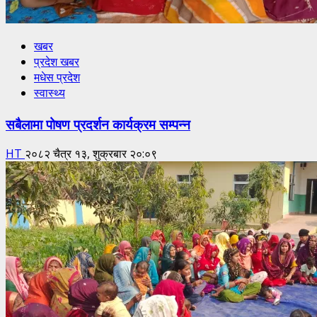
खबर
प्रदेश खबर
मधेस प्रदेश
स्वास्थ्य
सबैलामा पोषण प्रदर्शन कार्यक्रम सम्पन्न
HT
२०८२ चैत्र १३, शुक्रबार २०:०९