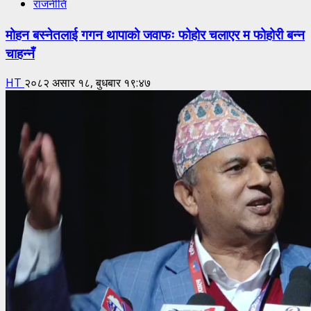
राजनीति
मोहन बस्नेतलाई गगन थापाको जवाफः फोहोर चलाएर म फोहोरी बन्न
चाहन्नँ
HT
२०८२ असार १८, बुधबार १९:४७