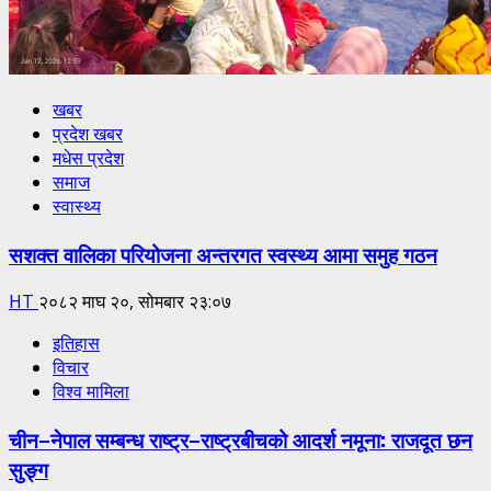
खबर
प्रदेश खबर
मधेस प्रदेश
समाज
स्वास्थ्य
सशक्त वालिका परियोजना अन्तरगत स्वस्थ्य आमा समुह गठन
HT
२०८२ माघ २०, सोमबार २३:०७
इतिहास
विचार
विश्व मामिला
चीन–नेपाल सम्बन्ध राष्ट्र–राष्ट्रबीचको आदर्श नमूना: राजदूत छन
सुङ्ग