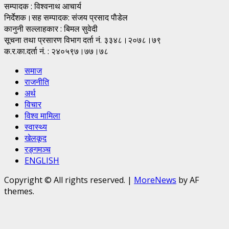
सम्पादक : विश्वनाथ आचार्य
निर्देशक।सह सम्पादक: संजय प्रसाद पाैडेल
कानुनी सल्लाहकार : बिमल सुवेदी
सूचना तथा प्रसारण विभाग दर्ता नं. ३३४८।२०७८।७९
क.र.का.दर्ता नं. : २४०५९७।७७।७८
समाज
राजनीति
अर्थ
विचार
विश्व मामिला
स्वास्थ्य
खेलकूद
रङ्गमञ्च
ENGLISH
Copyright © All rights reserved.
|
MoreNews
by AF
themes.