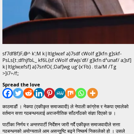
sf7df8f}F,@^ k';M k|ltlglw;ef a}7sdf cWoIf g]kfn g]skf-
PsLs[t ;dfhjfbL_ kf6L{sf cWoIf dfwjs'df/ g]kfn dªunaf/ a;]sf]
k|ltlglw;efsf] a}7snfO{ ;Daf]wg ug'{x'Fb} . tl:a/M /Tg
>]i7÷/f;;
Spread the love
काठमाडौं । नेकपा (एकीकृत समाजवादी) ले नेपाली कांग्रेस र नेकपा एमालेको
वर्तमान सत्ता गठबन्धनलाई अराजनीतिक साँठगाँठको संज्ञा दिएको छ ।
पार्टीका निर्णय र अन्तरपार्टी निर्देशन जारी गर्दै एकीकृत समाजवादीले सत्ता
गठबन्धनको अयोग्यताले आम असन्तुष्टि बढ्ने निष्कर्ष निकालेको हो । उसले