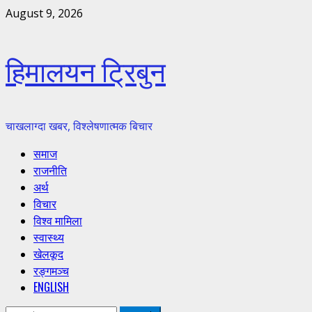
Skip
August 9, 2026
to
content
हिमालयन ट्रिबुन
चाखलाग्दा खबर, विश्लेषणात्मक बिचार
Primary
समाज
Menu
राजनीति
अर्थ
विचार
विश्व मामिला
स्वास्थ्य
खेलकूद
रङ्गमञ्च
ENGLISH