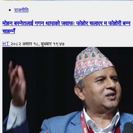
राजनीति
मोहन बस्नेतलाई गगन थापाको जवाफः फोहोर चलाएर म फोहोरी बन्न
चाहन्नँ
HT
२०८२ असार १८, बुधबार १९:४७