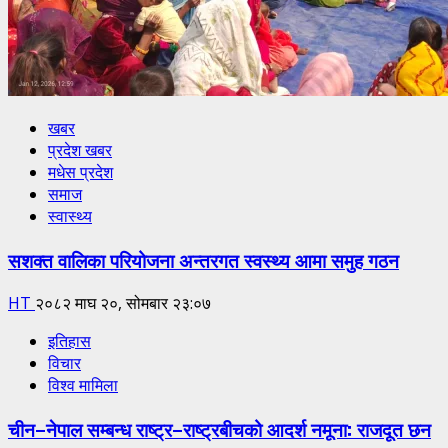
खबर
प्रदेश खबर
मधेस प्रदेश
समाज
स्वास्थ्य
सशक्त वालिका परियोजना अन्तरगत स्वस्थ्य आमा समुह गठन
HT
२०८२ माघ २०, सोमबार २३:०७
इतिहास
विचार
विश्व मामिला
चीन–नेपाल सम्बन्ध राष्ट्र–राष्ट्रबीचको आदर्श नमूना: राजदूत छन