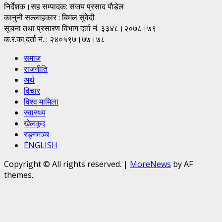
निर्देशक।सह सम्पादक: संजय प्रसाद पाैडेल
कानुनी सल्लाहकार : बिमल सुवेदी
सूचना तथा प्रसारण विभाग दर्ता नं. ३३४८।२०७८।७९
क.र.का.दर्ता नं. : २४०५९७।७७।७८
समाज
राजनीति
अर्थ
विचार
विश्व मामिला
स्वास्थ्य
खेलकूद
रङ्गमञ्च
ENGLISH
Copyright © All rights reserved.
|
MoreNews
by AF
themes.