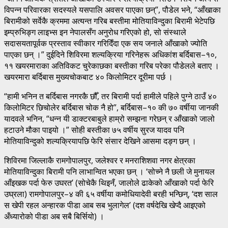
विपन्न परिवारका सदस्यले यसपालि अवसर पाएका छन्”, पौडेल भने, “आँखाका
बिरामीको सर्वेकै क्रममा अत्यन्त गरिब बस्तीमा मोतियाविन्दुका बिरामी भेटेपछि
इम्प्रुभिङ्ग लाइभ्स इन नेपालसँग अनुरोध गरिएको हो, सो संस्थाले
सदासयतापूर्वक प्रस्ताव स्वीकार गरिदिँदा एक सय जनाले आँखाको ज्योति
पाएका छन् ।” दुईदिने शिविरमा शल्यक्रिया गरिनेहरू अधिकांश बर्दिबास–१०,
११ खयरमाराका अतिविकट चुरेकाछका बस्तीका गरिब परेका पौडेलले बताए ।
खयरमारा बर्दिबास मुख्यचोकबाट ४० किलोमिटर दूरीमा पर्छ ।
“हामी भनिन त बर्दिबास नगरकै छौँ, तर बिरामी पर्दा हामीले पहिले पुग्ने ठाउँ ४०
किलोमिटर छिचोलेर बर्दिबास चोक नै हो”, बर्दिबास–१० की ७० वर्षीया जानकी
यादवले भनिन, “धन्न यी डाक्टरबाबुले हाम्रो सम्झना गरेछन् र आँखाको जालो
हटाउने मौका पाइयो ।” सोही बस्तीका ७५ वर्षीय सुरज यादव पनि
मोतियाविन्दुको शल्यक्रियापछि फेरि संसार देखिने आसमा दङ्ग छन् ।
शिविरमा जिल्लाकै रामगोपालपुर, जलेश्वर र मनराशिशवा नगर क्षेत्रका
मोतियाविन्दुका बिरामी पनि लाभान्वित भएका छन् । ‘सोच्ने नै छली जे मुनायल
आँइखक पर्दा फेरु उघरत’ (सोचेकै थिइनँ, जालोले ढाकेको आँखाको पर्दा फेरि
उघ्रला) रामगोपालपुर–४ की ६५ वर्षीया कमोधियादेवी बरही भन्छिन्, ‘दश साल
स खेपी रहल अन्हारक पीडा आब सब भुलागेल’ (दश वर्षदेखि खेप्दै आइएको
अँध्यारोको पीडा अब सबै बिर्सियो) ।