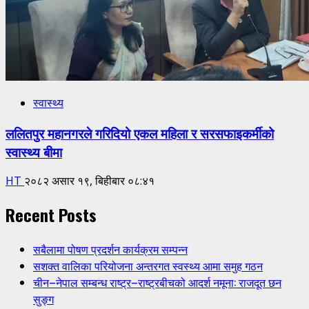
स्वास्थ्य
ललितपुर महानगरले गरिदियो एकल महिला र सरसफाइकर्मीको
स्वास्थ्य बीमा
HT
२०८२ असार १९, बिहीबार ०८:४१
Recent Posts
सबैलामा पोषण प्रदर्शन कार्यक्रम सम्पन्न
सशक्त वालिका परियोजना अन्तरगत स्वस्थ्य आमा समुह गठन
चीन–नेपाल सम्बन्ध राष्ट्र–राष्ट्रबीचको आदर्श नमूना: राजदूत छन
सुङ्ग