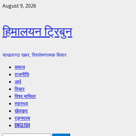
Skip
August 9, 2026
to
content
हिमालयन ट्रिबुन
चाखलाग्दा खबर, विश्लेषणात्मक बिचार
Primary
समाज
Menu
राजनीति
अर्थ
विचार
विश्व मामिला
स्वास्थ्य
खेलकूद
रङ्गमञ्च
ENGLISH