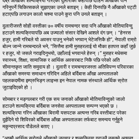
देब्रे आँखाको शल्यक्रिया गरिएकी दुलारीको केहीपछि दाहिने आँखाको पनि
गरिनुपर्ने चिकित्सकले सुझाएका उनले बताइन् । केही दिनपछि नै आँखाको पट्टी
हटाएपछि लगाउन कालो चश्मा पाउने कुरा पनि उनले बताइन् ।
दुलारीजस्तै सोही वस्तीका ७० वर्षीय रामचन्दर सदा पनि आँखाको मोतियाविन्दु
हटाउने शल्यक्रियापछि अब उज्यालो संसार देखिने आशले दंग छन् । “हेनरस
हजुर, हामी गरिबले यो अवसर पाउनु भनेको भगवान् भेटेजत्तिकै हो”, नेपाली राम्रो
बोल्न जान्ने रामचन्दरले भने, “सित्तैमा हामी मुसहरलाई यो मौका हतपत्त कहाँ जुर्छ
र हजुर, यो जसले गराइदिनुभयो, उहाँलाई भगवान्ले हेरुन् ।” मुसहर मधेसमा
स्वास्थ्य, शिक्षा, सामाजिक र आर्थिक अवसरबाट निकै पछि परेको अति
सीमान्तकृत जाति समुदाय हो । दुलारी र रामचन्दरजस्ता अतिविपन्न परिवारका
आँखाको समस्या समाधान गरिदिन अहिले बर्दिबास आँखा अस्पतालको
पहलकदमीमा इम्प्रुभिङ्ग लाइभ्स इन नेपाल नामक संस्थाले आर्थिक स्रोत
जुटाइदिएको हो ।
सोमबार र मङ्गलबार गरी एक सय जनाको आँखाको मोतियाविन्दुको जालो
हटाउने शल्यक्रिया बर्दिबास जनसेवा अस्पतालमा सम्पन्न भएको छ ।
शल्यक्रिया गरिन आँखाका बिरामी यसपटक अत्यन्त गरिब वस्तीबाट परेका
दुईदिने यो शिविरको बर्दिबास आँखा अस्पतालका तर्फबाट समन्वय गर्नुहुने
मकुन्दप्रसाद पौडेलले बताए ।
“आफ्नै आर्थिक स्रोतले आँखाको उपचार र शल्यक्रिया गराउनै नसक्ने अत्यन्त