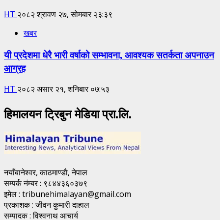
HT
२०८२ श्रावण २७, सोमबार २३:३९
खबर
यी प्रदेशमा धेरै भारी वर्षाको सम्भावना, आवश्यक सतर्कता अपनाउन
आग्रह
HT
२०८२ असार २१, शनिबार ०७:५३
हिमालयन ट्रिबुन मेडिया प्रा.लि.
नयाँबानेश्वर, काठमाण्डाै, नेपाल
सम्पर्क नंम्बर : ९८४४३६०३७९
इमेल : tribunehimalayan@gmail.com
प्रकाशक : जीवन कुमारी दाहाल
सम्पादक : विश्वनाथ आचार्य