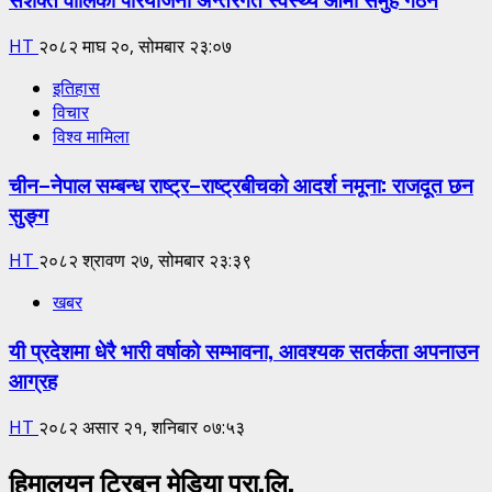
HT
२०८२ माघ २०, सोमबार २३:०७
इतिहास
विचार
विश्व मामिला
चीन–नेपाल सम्बन्ध राष्ट्र–राष्ट्रबीचको आदर्श नमूना: राजदूत छन
सुङ्ग
HT
२०८२ श्रावण २७, सोमबार २३:३९
खबर
यी प्रदेशमा धेरै भारी वर्षाको सम्भावना, आवश्यक सतर्कता अपनाउन
आग्रह
HT
२०८२ असार २१, शनिबार ०७:५३
हिमालयन ट्रिबुन मेडिया प्रा.लि.