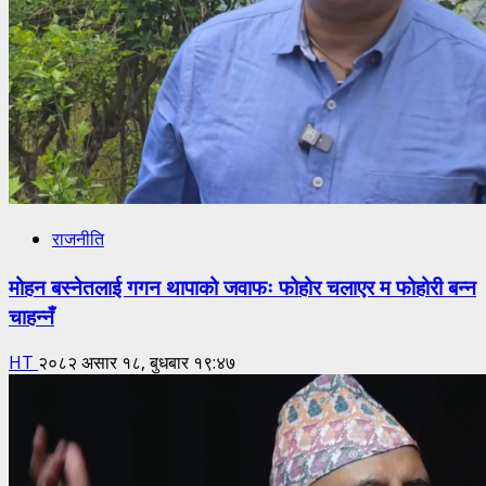
राजनीति
मोहन बस्नेतलाई गगन थापाको जवाफः फोहोर चलाएर म फोहोरी बन्न
चाहन्नँ
HT
२०८२ असार १८, बुधबार १९:४७