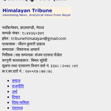
नयाँबानेश्वर, काठमाण्डाै, नेपाल
सम्पर्क नंम्बर : ९८४४३६०३७९
इमेल : tribunehimalayan@gmail.com
प्रकाशक : जीवन कुमारी दाहाल
सम्पादक : विश्वनाथ आचार्य
निर्देशक।सह सम्पादक: संजय प्रसाद पाैडेल
कानुनी सल्लाहकार : बिमल सुवेदी
सूचना तथा प्रसारण विभाग दर्ता नं. ३३४८।२०७८।७९
क.र.का.दर्ता नं. : २४०५९७।७७।७८
समाज
राजनीति
अर्थ
विचार
विश्व मामिला
स्वास्थ्य