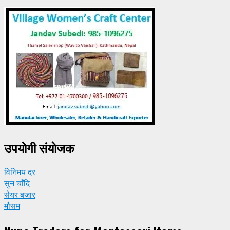
उपयाेगी संयाेजक
विनिमय दर
सुन चाँदि
सेयर बजार
मौसम