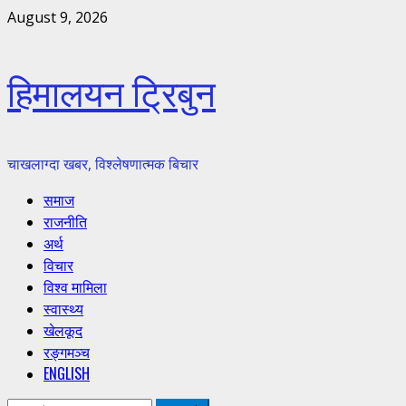
Skip
August 9, 2026
to
content
हिमालयन ट्रिबुन
चाखलाग्दा खबर, विश्लेषणात्मक बिचार
Primary
समाज
Menu
राजनीति
अर्थ
विचार
विश्व मामिला
स्वास्थ्य
खेलकूद
रङ्गमञ्च
ENGLISH