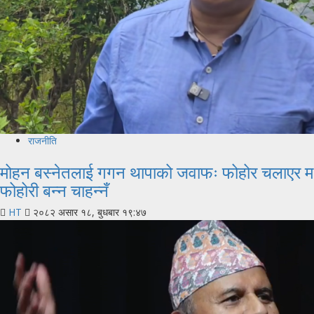
राजनीति
मोहन बस्नेतलाई गगन थापाको जवाफः फोहोर चलाएर म
फोहोरी बन्न चाहन्नँ
HT
२०८२ असार १८, बुधबार १९:४७