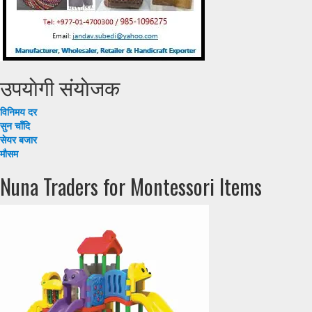
उपयाेगी संयाेजक
विनिमय दर
सुन चाँदि
सेयर बजार
मौसम
Nuna Traders for Montessori Items