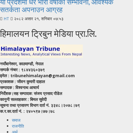
यी प्रदेशमा धेरै भारी वर्षाको सम्भावना, आवश्यक
सतर्कता अपनाउन आग्रह
HT
२०८२ असार २१, शनिबार ०७:५३
हिमालयन ट्रिबुन मेडिया प्रा.लि.
नयाँबानेश्वर, काठमाण्डाै, नेपाल
सम्पर्क नंम्बर : ९८४४३६०३७९
इमेल : tribunehimalayan@gmail.com
प्रकाशक : जीवन कुमारी दाहाल
सम्पादक : विश्वनाथ आचार्य
निर्देशक।सह सम्पादक: संजय प्रसाद पाैडेल
कानुनी सल्लाहकार : बिमल सुवेदी
सूचना तथा प्रसारण विभाग दर्ता नं. ३३४८।२०७८।७९
क.र.का.दर्ता नं. : २४०५९७।७७।७८
समाज
राजनीति
अर्थ