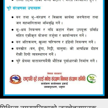
मिथिला नगरपालिकाको जनचेतनामूलक