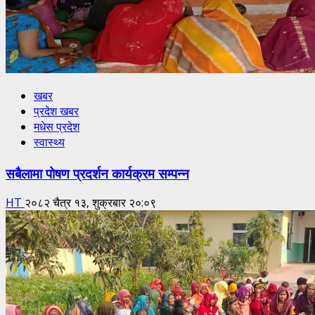
खबर
प्रदेश खबर
मधेस प्रदेश
स्वास्थ्य
सबैलामा पोषण प्रदर्शन कार्यक्रम सम्पन्न
HT
२०८२ चैत्र १३, शुक्रबार २०:०९