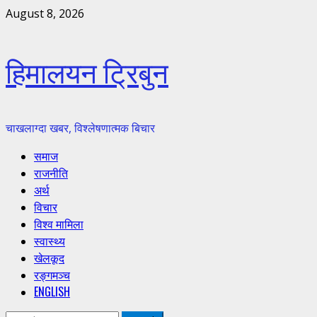
Skip
August 8, 2026
to
content
हिमालयन ट्रिबुन
चाखलाग्दा खबर, विश्लेषणात्मक बिचार
Primary
समाज
Menu
राजनीति
अर्थ
विचार
विश्व मामिला
स्वास्थ्य
खेलकूद
रङ्गमञ्च
ENGLISH