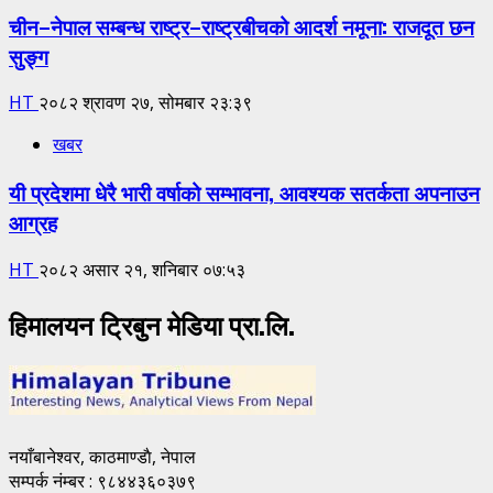
चीन–नेपाल सम्बन्ध राष्ट्र–राष्ट्रबीचको आदर्श नमूना: राजदूत छन
सुङ्ग
HT
२०८२ श्रावण २७, सोमबार २३:३९
खबर
यी प्रदेशमा धेरै भारी वर्षाको सम्भावना, आवश्यक सतर्कता अपनाउन
आग्रह
HT
२०८२ असार २१, शनिबार ०७:५३
हिमालयन ट्रिबुन मेडिया प्रा.लि.
नयाँबानेश्वर, काठमाण्डाै, नेपाल
सम्पर्क नंम्बर : ९८४४३६०३७९