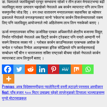
डा. धितालले जलविद्युत्को प्रचुर सम्भावना रहेको र तीन हजार मेगावाटभन्दा बढी
जलविद्युत् मात्र उत्पादन भइरहेको नेपालले अब कार्बन व्यापाराट पनि लाभ लिन
सक्नुपर्नेमा जोड दिए । वन तथा वातावरण मन्त्रालयका सहसचिव डा महेश्वर
ढकालले नेपालले वनजङ्गलबाट सानो ‘स्केल’मा कार्बन विसर्जनवापतको रकम
लिए पनि जलविद्युत् आयोजनाले त्यो अहिलेसम्म लाभ लिन नसकेको बताए ।
ऊर्जा मन्त्रालयका वरिष्ठ ऊर्जाविज्ञ प्रबल अधिकारीले क्षेत्रीय बजारमा विद्युत्
निर्यात गरिरहेको नेपालले अब छिट्टै कार्बन ट्रेडबाट पनि राम्रो आम्दानी गर्न
सक्ने विश्वास व्यक्त गरे । ग्लोबल कार्बन काउन्सिलका प्रबन्धक अशोक के
चन्देल र ग्लोबल रिन्वेल अलाइन्सका इरिक सोल्हिमले पनि कार्यक्रमलाई
सम्बोधन गर्दै चीन र भारतजस्ता शक्ति राष्ट्रको बीचमा रहेको नेपालले कार्बन
व्यापारबाट लाभ लिनुपर्ने बताए ।
Continue
Previous:
अरब विदेशमन्त्रीद्वारा प्यालेस्टिनी वस्ती हटाउने प्रस्ताव अस्वीकार
Next:
पाँच हजार १०० मिटर उचाइमा रहेको ताप्लेजुङको टिप्ताला भञ्ज्याङसम्म
Reading
पुग्यो मोटरसाइकल