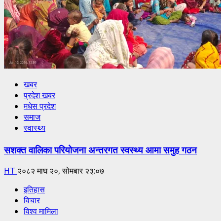
खबर
प्रदेश खबर
मधेस प्रदेश
समाज
स्वास्थ्य
सशक्त वालिका परियोजना अन्तरगत स्वस्थ्य आमा समुह गठन
HT
२०८२ माघ २०, सोमबार २३:०७
इतिहास
विचार
विश्व मामिला