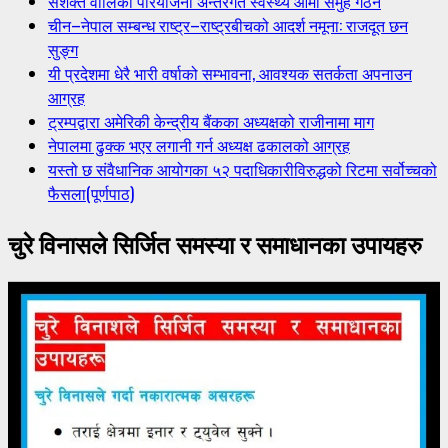
सशक्त वालिका परियोजना अन्तरगत स्वस्थ्य आमा समुह गठन
चीन–नेपाल सम्बन्ध राष्ट्र–राष्ट्रबीचको आदर्श नमूना: राजदूत छन
सुङ्ग
यी प्रदेशमा धेरै भारी वर्षाको सम्भावना, आवश्यक सतर्कता अपनाउन
आग्रह
ट्रम्पद्वारा अमेरिकी केन्द्रीय बैंकका अध्यक्षको राजीनामा माग
नेपालमा ढुक्क भएर लगानी गर्न अध्यक्ष ढकालको आग्रह
यस्तो छ संवैधानिक आयोगका ५२ पदाधिकारीविरुद्धको रिटमा सर्वोच्चको
फैसला(पूर्णपाठ)
चुरे विनासले सिर्जित समस्या र समाधानका उपायहरु