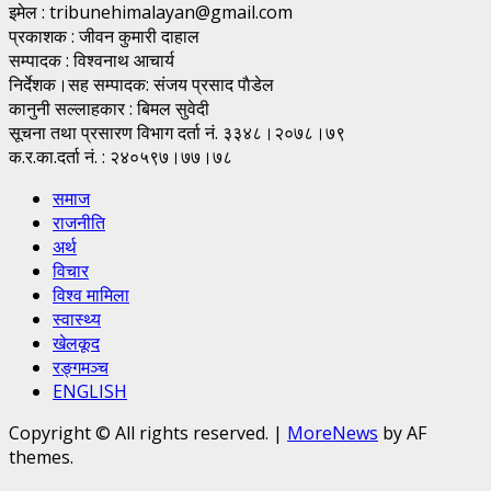
इमेल : tribunehimalayan@gmail.com
प्रकाशक : जीवन कुमारी दाहाल
सम्पादक : विश्वनाथ आचार्य
निर्देशक।सह सम्पादक: संजय प्रसाद पाैडेल
कानुनी सल्लाहकार : बिमल सुवेदी
सूचना तथा प्रसारण विभाग दर्ता नं. ३३४८।२०७८।७९
क.र.का.दर्ता नं. : २४०५९७।७७।७८
समाज
राजनीति
अर्थ
विचार
विश्व मामिला
स्वास्थ्य
खेलकूद
रङ्गमञ्च
ENGLISH
Copyright © All rights reserved.
|
MoreNews
by AF
themes.