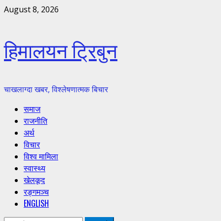
Skip
August 8, 2026
to
content
हिमालयन ट्रिबुन
चाखलाग्दा खबर, विश्लेषणात्मक बिचार
Primary
समाज
Menu
राजनीति
अर्थ
विचार
विश्व मामिला
स्वास्थ्य
खेलकूद
रङ्गमञ्च
ENGLISH