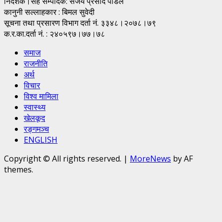
निर्देशक।सह सम्पादक: संजय प्रसाद पाैडेल
कानुनी सल्लाहकार : बिमल सुवेदी
सूचना तथा प्रसारण विभाग दर्ता नं. ३३४८।२०७८।७९
क.र.का.दर्ता नं. : २४०५९७।७७।७८
समाज
राजनीति
अर्थ
विचार
विश्व मामिला
स्वास्थ्य
खेलकूद
रङ्गमञ्च
ENGLISH
Copyright © All rights reserved.
|
MoreNews
by AF
themes.