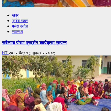
खबर
प्रदेश खबर
मधेस प्रदेश
स्वास्थ्य
सबैलामा पोषण प्रदर्शन कार्यक्रम सम्पन्न
HT
२०८२ चैत्र १३, शुक्रबार २०:०९