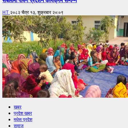
HT
२०८२ चैत्र १३, शुक्रबार २०:०९
खबर
प्रदेश खबर
मधेस प्रदेश
समाज