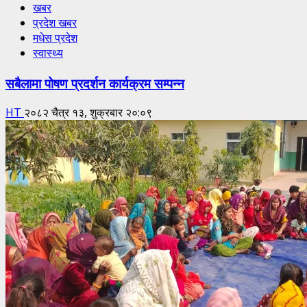
खबर
प्रदेश खबर
मधेस प्रदेश
स्वास्थ्य
सबैलामा पोषण प्रदर्शन कार्यक्रम सम्पन्न
HT
२०८२ चैत्र १३, शुक्रबार २०:०९