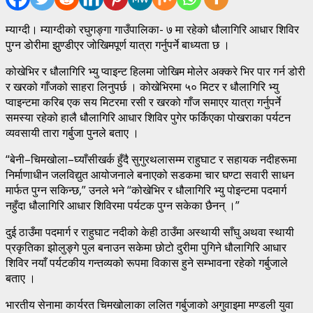
म्याग्दी। म्याग्दीको रघुगङ्गा गाउँपालिका- ७ मा रहेको धौलागिरि आधार शिविर
पुग्न डोरीमा झुण्डीएर जोखिमपूर्ण यात्रा गर्नुपर्ने बाध्यता छ ।
कोखेभिर र धौलागिरि भ्यु प्वाइन्ट हिलमा जोखिम मोलेर अक्करे भिर पार गर्न डोरी
र खरको गाँजको साहरा लिनुपर्छ । कोखेभिरमा ५० मिटर र धौलागिरि भ्यु
प्वाइन्टमा करिब एक सय मिटरमा रसी र खरको गाँज समाएर यात्रा गर्नुपर्ने
समस्या रहेको हालै धौलागिरि आधार शिविर पुगेर फर्किएका पोखराका पर्यटन
व्यवसायी तारा गर्बुजा पुनले बताए ।
“बेनी–चिमखोला–घ्याँसीखर्क हुँदै सुगुरथलासम्म राहुघाट र सहायक नदीहरूमा
निर्माणाधीन जलविद्युत आयोजनाले बनाएको सडकमा चार घण्टा सवारी साधन
मार्फत पुग्न सकिन्छ,” उनले भने “कोखेभिर र धौलागिरि भ्यु पोइन्टमा पदमार्ग
नहुँदा धौलागिरि आधार शिविरमा पर्यटक पुग्न सकेका छैनन् ।”
दुई ठाउँमा पदमार्ग र राहुघाट नदीको केही ठाउँमा अस्थायी साँघु अथवा स्थायी
प्रकृतिका झोलुङ्गे पुल बनाउन सकेमा छोटो दुरीमा पुगिने धौलागिरि आधार
शिविर नयाँ पर्यटकीय गन्तव्यको रूपमा विकास हुने सम्भावना रहेको गर्बुजाले
बताए ।
भारतीय सेनामा कार्यरत चिमखोलाका ललित गर्बुजाको अगुवाइमा मण्डली युवा