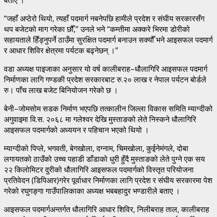
“जहाँ अप्ठेरो थियो, त्यहाँ पदमार्ग नबनेपछि हामीले प्रदेश र संघीय सरकारसँग
थप बजेटको माग गरेका छौँ,” उनले भने “कम्तीमा अक्करे भिरमा डोरीको
सहायताले हिँड्नुपर्ने ठाउँमा सुरक्षित पदमार्ग बनाउन सक्यौँ भने आइसफल पदमार्ग
र आधार शिविर क्षेत्रमा पर्यटक बढ्नेछन् ।”
वडा अध्यक्ष पाइजाका अनुसार यो वर्ष कालीबराह–धौलागिरि आइसफल पदमार्ग
निर्माणका लागि गण्डकी प्रदेश सरकारबाट रु.२० लाख र नेपाल पर्यटन बोर्डले
रु। पाँच लाख बजेट बिनियोजन गरेको छ ।
बेनी–जोमसोम सडक निर्माण भएपछि तत्कालीन जिल्ला विकास समिति म्याग्दीको
अगुवाइमा वि.स. २०६८ मा गलेश्वर देखि मुस्ताङको लेते निस्कने धौलागिरि
आइसफल पदमार्गको अध्ययन र पहिचान भएको थियो ।
म्याग्दीको पिप्ले, भगवती, बेगखोला, दग्नाम, चिमखोला, कुईनेमंगले, दोबा
लगायतको ठाउँको उच्च पहाडी डाँडाको धुरी हुँदै मुस्ताङको लेते पुग्ने एक सय
२२ किलोमिटर दुरीको धौलागिरि आइसफल पदमार्गको विस्तृत परियोजना
प्रतिवेदन (डिपिआर)गरेर पूर्वाधार निर्माणका लागि प्रदेश र संघीय सरकारमा पेश
गरेको रघुगङ्गा गाउँपालिकाका अध्यक्ष भबबहादुर भण्डारीले बताए ।
आइसफल पदमार्गअन्तर्गत धौलागिरि आधार शिविर, निलीबराह ताल, कालीबराह