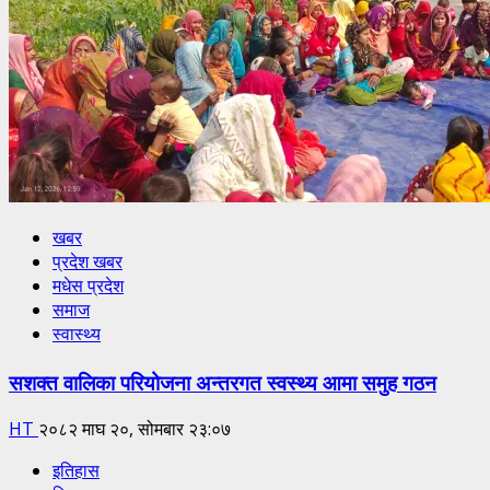
खबर
प्रदेश खबर
मधेस प्रदेश
समाज
स्वास्थ्य
सशक्त वालिका परियोजना अन्तरगत स्वस्थ्य आमा समुह गठन
HT
२०८२ माघ २०, सोमबार २३:०७
इतिहास