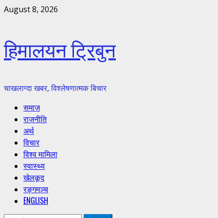
Skip
August 8, 2026
to
content
हिमालयन ट्रिबुन
चाखलाग्दा खबर, विश्लेषणात्मक बिचार
Primary
समाज
Menu
राजनीति
अर्थ
विचार
विश्व मामिला
स्वास्थ्य
खेलकूद
रङ्गमञ्च
ENGLISH