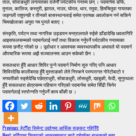
ताल, सोवाङधुरी लगायतका दर्जनौँ पर्यटकीय गन्तव्य छन् । पदमार्गमा डाँफे,
मुनाल, कालिज, कस्तुरी, झारल, नाउर, घोरल, थार, रतुवा, हिमचितुवा गायतका
जङ्गली पशुपन्छी र तीनको बासस्थानलाई समेत प्रत्यक्ष अवलोकन गर्न सकिने
चिमखोलाका अगुवा गम पुनले बताए ।
संस्कृति, पर्यटन तथा नागरिक उड्डयन मन्त्रालयले रुईसे डाँडादेखि धवलागिरि
आइसफलसम्मको पदमार्गलाई नयाँ तथा विकास गर्नुपर्ने पर्यटकीय गन्तव्यका
रूपमा छनौट गरेको छ । पूर्वाधार र आवश्यक व्यवस्थापकीय अभावले यो पदमार्ग
औपचारिक रूपमा अझै सञ्चालनमा आउन सकेको छैन ।
ससलधारा हुँदै आधार शिविर पुग्ने पदमार्ग निर्माण सुरु गरिए पनि आधार
शिविरदेखि कालीबराह हुँदै मुस्ताङको लेते निस्कने परम्परागत गोरेटोबाटो र
भगवतीको रुइसेदेखि पछेत्राधुरी, सोबाङधुरी, लोसधुरी, दहबुकी, फेदी, सुगुरथला
हुँदै ससलधारा क्षेत्रसम्म पहिचान गरिएको पदमार्गमा समेत सिँढी चिनेर
पदमार्गलाई स्तरोन्नति गर्नुपर्ने काम बाँकी छ ।
Continue
Previous:
हेटौँडा सिमेन्ट उद्योगमा आर्थिक सङ्कट गहिरिँदै
Next:
बर्दियामा चितुवाको आक्रमणबाट साढे दुईवर्षका बालकको मृत्यु