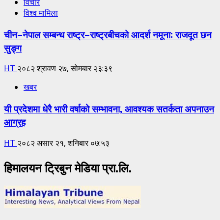
विचार
विश्व मामिला
चीन–नेपाल सम्बन्ध राष्ट्र–राष्ट्रबीचको आदर्श नमूना: राजदूत छन
सुङ्ग
HT
२०८२ श्रावण २७, सोमबार २३:३९
खबर
यी प्रदेशमा धेरै भारी वर्षाको सम्भावना, आवश्यक सतर्कता अपनाउन
आग्रह
HT
२०८२ असार २१, शनिबार ०७:५३
हिमालयन ट्रिबुन मेडिया प्रा.लि.