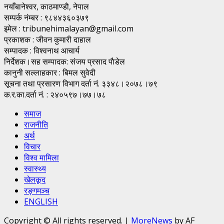
नयाँबानेश्वर, काठमाण्डाै, नेपाल
सम्पर्क नंम्बर : ९८४४३६०३७९
इमेल : tribunehimalayan@gmail.com
प्रकाशक : जीवन कुमारी दाहाल
सम्पादक : विश्वनाथ आचार्य
निर्देशक।सह सम्पादक: संजय प्रसाद पाैडेल
कानुनी सल्लाहकार : बिमल सुवेदी
सूचना तथा प्रसारण विभाग दर्ता नं. ३३४८।२०७८।७९
क.र.का.दर्ता नं. : २४०५९७।७७।७८
समाज
राजनीति
अर्थ
विचार
विश्व मामिला
स्वास्थ्य
खेलकूद
रङ्गमञ्च
ENGLISH
Copyright © All rights reserved.
|
MoreNews
by AF