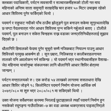
क्लबका पदाधिकारी, पर्यटन व्यवसायी र सञ्चारकर्मीहरूको टोली गत माघ
महिनाको अन्तिम साता समुन्द्री सतहदेखि चार हजार ५० मिटर उचाइमा रहेको
आधार शिविरमा पुगेर फर्किएको थियो ।
पदमार्ग र राहुघाट नदीको पाँच ठाउँमा झोलुङ्गे पुल बनाउन सकेमा सुगुरथलादेखि
छ घण्टा पैदलयात्रा गरेर आधार शिविरमा पुग्न सकिने गर्बुजाले बताए । टोलीले
पदमार्ग, पुल बनाउन र संकेत चिन्हहरू राख्न वडाका जनप्रतिनिधीहरुलाई सुझाव
दिएको छ ।
धौलागिरि हिमालको फेदमा पुगेर चुचुरो सम्मै नजिकबाट नियाल्न पाउनु आधार
शिविरको प्रमुख आकर्षण हो । सुन छहरा, निलिबराह र कालीबराहलगायत
तालको पनि अवलोकन गर्न सकिन्छ । यो पदमार्ग भएर स्थानीयबासीहरु वैशाख–
जेठ महिनामा यार्सागुम्बा संकलनका लागि धौलागिरि आधार शिविर क्षेत्रमा
जान्छन् ।
पर्यटन मन्त्रालयको रु। एक करोड ५४ लाखको लागतमा ससलधारा देखि
आधार शिविर जोड्ने १८ किलोमिटर पदमार्ग निर्माण योजना आर्थिक वर्ष
२०७९/०८० मा शुरु भएर २०८०/०८१ मा सकिएको थियो ।
उक्त योजना सर्वेक्षणका क्रममा भिरलाई छुटाइएकाले त्यहाँ पदमार्ग निर्माण हुन
नसकेको रघुगङ्गा गाउँपालिका–७ का वडा अध्यक्ष थकप्रसाद पाइजा(रिम)ले
बताए ।