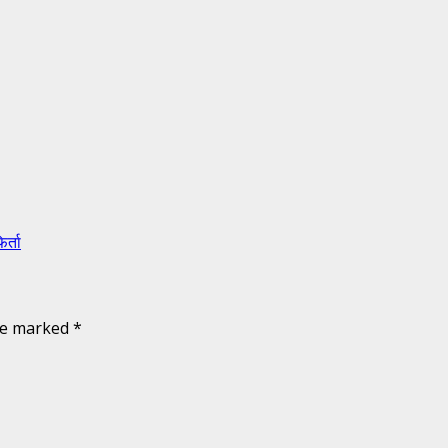
र्ता
are marked
*