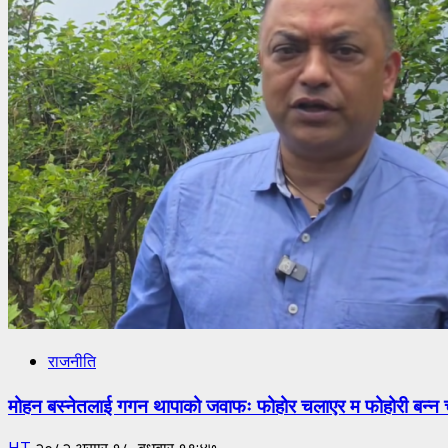
राजनीति
मोहन बस्नेतलाई गगन थापाको जवाफः फोहोर चलाएर म फोहोरी बन्न च
HT
२०८२ असार १८, बुधबार १९:४७