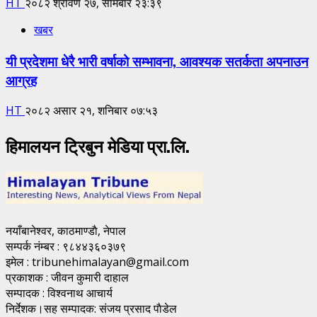
HT
२०८२ श्रावण २७, सोमबार २३:३९
खबर
यी प्रदेशमा धेरै भारी वर्षाको सम्भावना, आवश्यक सतर्कता अपनाउन
आग्रह
HT
२०८२ असार २१, शनिबार ०७:५३
हिमालयन ट्रिबुन मेडिया प्रा.लि.
नयाँबानेश्वर, काठमाण्डाै, नेपाल
सम्पर्क नंम्बर : ९८४४३६०३७९
इमेल : tribunehimalayan@gmail.com
प्रकाशक : जीवन कुमारी दाहाल
सम्पादक : विश्वनाथ आचार्य
निर्देशक।सह सम्पादक: संजय प्रसाद पाैडेल