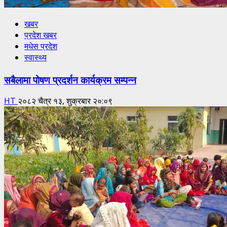
खबर
प्रदेश खबर
मधेस प्रदेश
स्वास्थ्य
सबैलामा पोषण प्रदर्शन कार्यक्रम सम्पन्न
HT
२०८२ चैत्र १३, शुक्रबार २०:०९