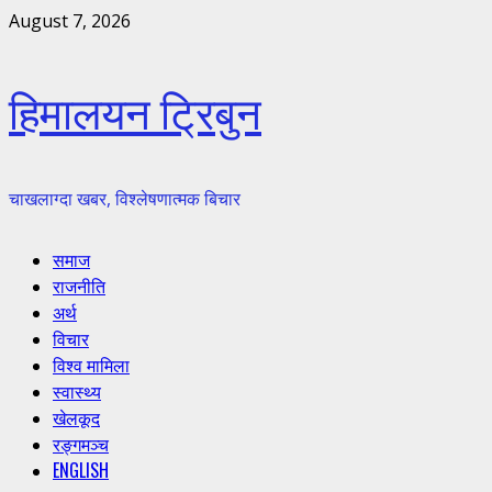
Skip
August 7, 2026
to
content
हिमालयन ट्रिबुन
चाखलाग्दा खबर, विश्लेषणात्मक बिचार
Primary
समाज
Menu
राजनीति
अर्थ
विचार
विश्व मामिला
स्वास्थ्य
खेलकूद
रङ्गमञ्च
ENGLISH