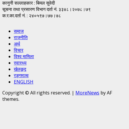
कानुनी सल्लाहकार : बिमल सुवेदी
सूचना तथा प्रसारण विभाग दर्ता नं. ३३४८।२०७८।७९
क.र.का.दर्ता नं. : २४०५९७।७७।७८
समाज
राजनीति
अर्थ
विचार
विश्व मामिला
स्वास्थ्य
खेलकूद
रङ्गमञ्च
ENGLISH
Copyright © All rights reserved.
|
MoreNews
by AF
themes.