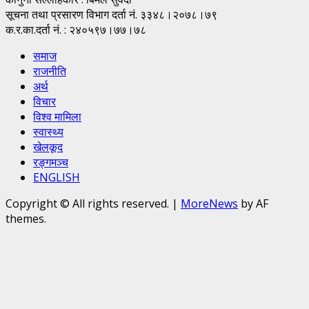
सूचना तथा प्रसारण विभाग दर्ता नं. ३३४८।२०७८।७९
क.र.का.दर्ता नं. : २४०५९७।७७।७८
समाज
राजनीति
अर्थ
विचार
विश्व मामिला
स्वास्थ्य
खेलकूद
रङ्गमञ्च
ENGLISH
Copyright © All rights reserved.
|
MoreNews
by AF
themes.