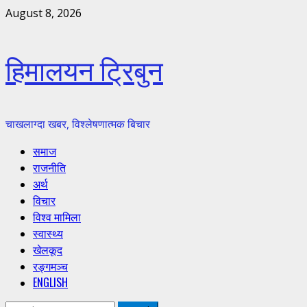
Skip
August 8, 2026
to
content
हिमालयन ट्रिबुन
चाखलाग्दा खबर, विश्लेषणात्मक बिचार
Primary
समाज
Menu
राजनीति
अर्थ
विचार
विश्व मामिला
स्वास्थ्य
खेलकूद
रङ्गमञ्च
ENGLISH