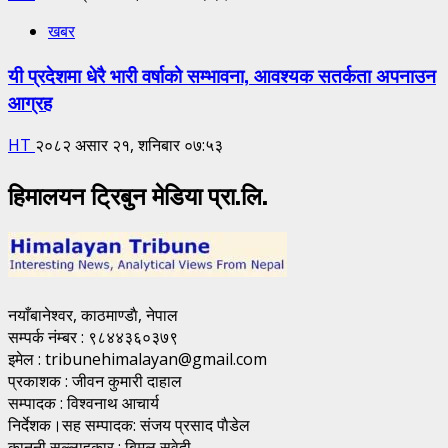
खबर
यी प्रदेशमा धेरै भारी वर्षाको सम्भावना, आवश्यक सतर्कता अपनाउन
आग्रह
HT
२०८२ असार २१, शनिबार ०७:५३
हिमालयन ट्रिबुन मेडिया प्रा.लि.
नयाँबानेश्वर, काठमाण्डाै, नेपाल
सम्पर्क नंम्बर : ९८४४३६०३७९
इमेल : tribunehimalayan@gmail.com
प्रकाशक : जीवन कुमारी दाहाल
सम्पादक : विश्वनाथ आचार्य
निर्देशक।सह सम्पादक: संजय प्रसाद पाैडेल
कानुनी सल्लाहकार : बिमल सुवेदी