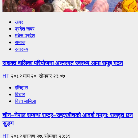
खबर
प्रदेश खबर
मधेस प्रदेश
समाज
स्वास्थ्य
सशक्त वालिका परियोजना अन्तरगत स्वस्थ्य आमा समुह गठन
HT
२०८२ माघ २०, सोमबार २३:०७
इतिहास
विचार
विश्व मामिला
चीन–नेपाल सम्बन्ध राष्ट्र–राष्ट्रबीचको आदर्श नमूना: राजदूत छन
सुङ्ग
HT
२०८२ श्रावण २७, सोमबार २३:३९