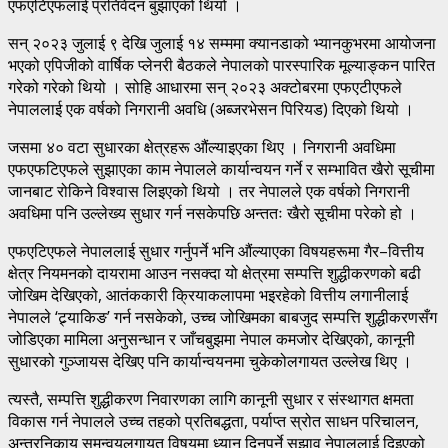
एफएटिएफलाई प्रतिवेदन बुझाएको थियो ।
सन् २०२३ जुलाई ९ देखि जुलाई १४ सम्ममा क्यानडाको भ्यानकुभरमा आयोजना
भएको एपिजीको वार्षिक प्लेनरी बैठकले नेपालको पारस्पारिक मूल्याङ्कन पारित
गरेको गरेको थियो । सोहि आधारमा सन् २०२३ अक्टोबरमा एफएटीएफले
नेपाललाई एक वर्षको निगरानी अवधि (अब्जरभेसन पिरियड) दिएको थियो ।
जसमा ४० वटा सुधारका क्षेत्रहरू औंल्याइएका थिए । निगरानी अवधिमा
एफएफटिएफले सुझाएका काम नेपालले कार्यान्वयन गर्ने र सम्भावित खैरो सूचीमा
जानबाट रोकिने विश्वास लिइएको थियो । तर नेपालले एक वर्षको निगरानी
अवधिमा पनि उल्लेख्य सुधार गर्न नसकेपछि अन्ततः खैरो सूचीमा परेको हो ।
एफएटिएफले नेपाललाई सुधार गर्नुपर्ने भनि औंल्याएका विषयहरूमा गैर–वित्तीय
क्षेत्र नियमनको दायरामा आउन नसक्दा यो क्षेत्रमा सम्पत्ति शुद्धीकरणको बढी
जोखिम देखिएको, आतंककारी क्रियाकलापमा भइरहेको वित्तीय लगानीलाई
नेपालले ‘ट्र्याकिङ’ गर्न नसकेको, उच्च जोखिमका बाबजुद सम्पत्ति शुद्धीकरणसँग
जोडिएका मामिला अनुसन्धान र जाँचबुझमा नेपाल कमजोर देखिएको, कानूनी
सुधारको गुञ्जायस देखिए पनि कार्यान्वयनमा चुकेकोलगायत उल्लेख थिए ।
त्यस्तै, सम्पत्ति शुद्धीकरण निवारणका लागि कानूनी सुधार र संस्थागत क्षमता
विकास गर्न नेपालले उच्च तहको प्रतिबद्धता, पर्याप्त स्रोत साधन परिचालन,
अन्तरनिकाय समन्वयलगायत विषयमा ध्यान दिनुपर्ने सुझाव नेपाललाई दिइएको