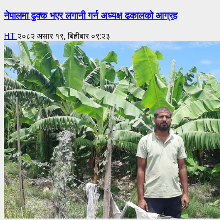
नेपालमा ढुक्क भएर लगानी गर्न अध्यक्ष ढकालको आग्रह
HT
२०८२ असार १९, बिहीबार ०९:२३