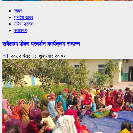
खबर
प्रदेश खबर
मधेस प्रदेश
स्वास्थ्य
सबैलामा पोषण प्रदर्शन कार्यक्रम सम्पन्न
HT
२०८२ चैत्र १३, शुक्रबार २०:०९