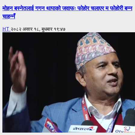
मोहन बस्नेतलाई गगन थापाको जवाफः फोहोर चलाएर म फोहोरी बन्न
चाहन्नँ
HT
२०८२ असार १८, बुधबार १९:४७