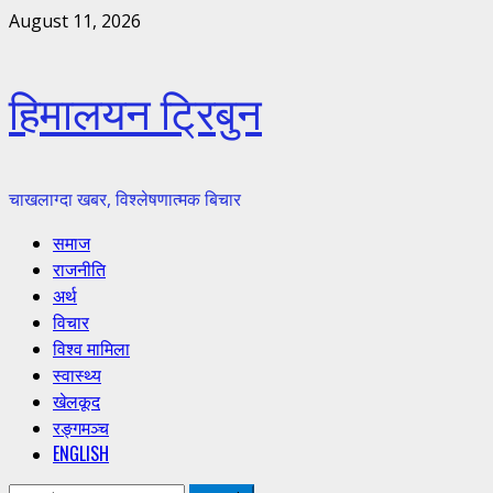
Skip
August 11, 2026
to
content
हिमालयन ट्रिबुन
चाखलाग्दा खबर, विश्लेषणात्मक बिचार
Primary
समाज
Menu
राजनीति
अर्थ
विचार
विश्व मामिला
स्वास्थ्य
खेलकूद
रङ्गमञ्च
ENGLISH