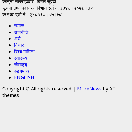
कानुनी सल्लाहकार : बिमल सुवेदी
सूचना तथा प्रसारण विभाग दर्ता नं. ३३४८।२०७८।७९
क.र.का.दर्ता नं. : २४०५९७।७७।७८
समाज
राजनीति
अर्थ
विचार
विश्व मामिला
स्वास्थ्य
खेलकूद
रङ्गमञ्च
ENGLISH
Copyright © All rights reserved.
|
MoreNews
by AF
themes.