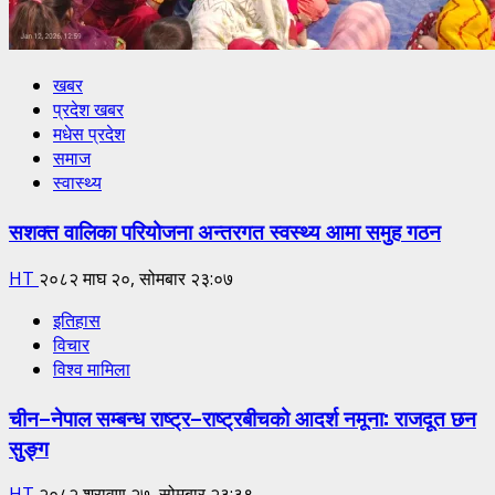
खबर
प्रदेश खबर
मधेस प्रदेश
समाज
स्वास्थ्य
सशक्त वालिका परियोजना अन्तरगत स्वस्थ्य आमा समुह गठन
HT
२०८२ माघ २०, सोमबार २३:०७
इतिहास
विचार
विश्व मामिला
चीन–नेपाल सम्बन्ध राष्ट्र–राष्ट्रबीचको आदर्श नमूना: राजदूत छन
सुङ्ग
HT
२०८२ श्रावण २७, सोमबार २३:३९