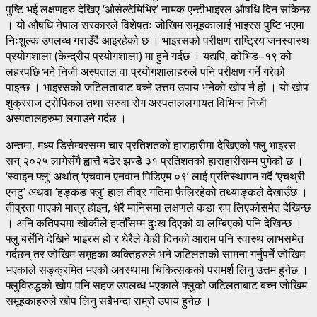
पुष्टि भई लक्षणहरु देखिए ‘ओसेल्टेमिभिर’ नामक एन्टीभाइरल औषधि दिन सकिन्छ
। यो औषधि नेपाल सरकारले विशेषतः जोखिम समूहकालाई भाइरस पुष्टि भएमा
निःशुल्क उपलब्ध गराउँदै आइरहेको छ । भाइरसको परीक्षण राष्ट्रिय जनस्वास्थ
प्रयोगशाला (केन्द्रीय प्रयोगशाला) मा हुने गर्दछ । यद्यपि, कोभिड–१९ को
लहरपछि भने निजी अस्पताल वा प्रयोगशालाहरुले पनि परीक्षण गर्ने गरेको
पाइन्छ । भाइरसको जटिलताबाट बच्ने उत्तम उपाय भनेको खोप नै हो । यो खोप
शुक्रराज ट्रोपिकल तथा सरुवा रोग अस्पताललगायत विभिन्न निजी
अस्पतालहरुमा लगाउने गर्दछ ।
अन्तमा, मध्य डिसेम्बरसम्म चार प्रतिशतको हाराहारीमा देखिएको फ्लु भाइरस
सन् २०२५ लागेसँगै ह्वात्तै बढेर झण्डै ३१ प्रतिशतको हाराहारीसम्म पुगेको छ ।
‘स्वाइन फ्लु’ अर्थात् ‘एचवान एनवान पिडिएम ०९’ लाई प्रतिस्थापन गर्दै ‘एचथ्री
एनटु’ अथवा ‘हङ्कङ फ्लु’ हाल तीव्र गतिमा फैलिरहेको तथ्याङ्कले देखाउँछ ।
तीव्रता पाएको मात्र होइन, धेरै मानिसमा लक्षणले कडा रुप लिएकोसमेत देखिन्छ
। अनि कतिपयमा खोकीले हप्तौँसम्म दुःख दिएको वा लम्बिएको पनि देखिन्छ ।
फ्लु बर्सेनि देखिने भाइरस हो र धेरैले केही दिनको आराम पनि स्वास्थ लाभसमेत
गर्दछन् तर जोखिम समूहका व्यक्तिहरुले भने जटिलताको सामना गर्नुपर्ने जोखिम
भएकाले सङ्क्रमित भएको अवस्थामा चिकित्सकको परामर्श लिनु उत्तम हुनेछ ।
फ्लुविरुद्धको खोप पनि सहज उपलब्ध भएकाले फ्लुको जटिलताबाट बच्न जोखिम
समूहकाहरुले खोप लिनु सबैभन्दा राम्रो उपाय हुनेछ ।