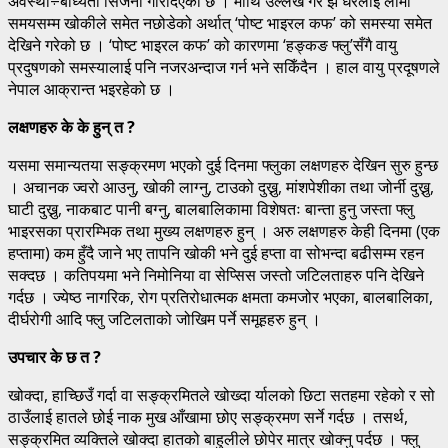
अवस्था÷बाध्यता सिर्जना गरिदिएको छ । माथि उल्लेख गरे झैँ धेरैलाई लामो
समयसम्म खोकीले समेत नछोडेको अर्थात् ‘पोष्ट भाइरल कफ’ को समस्या समेत
देखिने गरेको छ । ‘पोष्ट भाइरल कफ’ को कारणमा ‘हङ्कङ फ्लु’सँगै वायु
प्रदुषणको समस्यालाई पनि नजरअन्दाज गर्न भने सकिँदैन । हाल वायु प्रदूषणले
नेपाल आक्रान्त भइरहेको छ ।
लक्षणहरु के के हुन् त ?
यसमा समान्यतया सङ्क्रमण भएको दुई दिनमा फ्लुका लक्षणहरु देखिन सुरु हुन्छ
। अचानक ज्वरो आउनु, खोकी लाग्नु, टाउको दुख्नु, मांशपेशीका तथा जोर्नी दुख्नु,
घाटी दुख्नु, नाकबाट पानी बग्नु, बालबालिकामा विशेषतः बान्ता हुनु जस्ता फ्लु
भाइरसका प्रारम्भिक तथा मुख्य लक्षणहरु हुन् । अरु लक्षणहरु केही दिनमा (एक
हप्तामा) कम हुँदै जाने भए तापनि खोकी भने दुई हप्ता वा सोभन्दा बढीसम्म रहन
सक्दछ । कतिपयमा भने निमोनिया वा सेप्सिस जस्तो जटिलताहरु पनि देखिने
गर्दछ । ज्येष्ठ नागरिक, रोग प्रतिरोधात्मक क्षमता कमजोर भएका, बालबालिका,
दीर्घरोगी आदि फ्लु जटिलताको जोखिम पर्ने समूहहरु हुन् ।
उपचार के छ त ?
खोक्दा, हाच्छिउँ गर्दा वा सङ्क्रमितले खोख्दा र्यालको छिटा सतहमा रहेको र सो
ठाउँलाई हातले छोई नाक मुख आँखामा छोए सङ्क्रमण सर्ने गर्दछ । तसर्थ,
सङ्क्रमित व्यक्तिले खोक्दा हातको बाहुलीले छोपेर मात्र खोक्नु पर्दछ । फ्लु