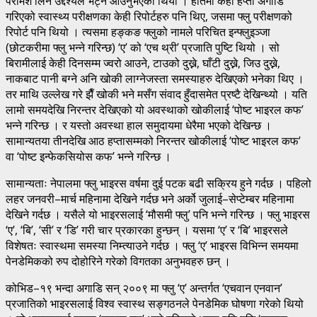
परामर्श लिने उद्देश्यले भेट्न आउनुभएको थियो । हातमा केही हप्ता अगाडि
गरिएको स्वास्थ्य परीक्षणका केही रिपोर्टहरु पनि थिए, जसमा फ्लु परीक्षणको
रिपोर्ट पनि थियो । त्यसमा हङ्कङ फ्लुको नामले परिचित इन्फ्लुइञ्जा
(छोटकरीमा फ्लु भन्ने गरिन्छ) ‘ए’ को ‘एच थ्री’ प्रजाति पुष्टि थियो । सो
बिरामीलाई केही दिनसम्म ज्वरो आउने, टाउको दुख्ने, घाँटी दुख्ने, जिउ दुख्ने,
नाकबाट पानी बग्ने अनि खोकी लाग्नेजस्ता समस्याहरु देखिएको भनेका थिए ।
तर माथि उल्लेख गरे झैँ खोकी भने मसँग संवाद हुँदासमेत प्रष्टै देखिन्थ्यो । यति
लामो समयदेखि निरन्तर देखिएको यो अवस्थाको खोकीलाई ‘पोष्ट भाइरल कफ’
भन्ने गरिन्छ । र यस्तो अवस्था हाल समुदायमा धेरैमा भएको देखिन्छ ।
सामान्यतया तीनदेखि आठ हप्तासम्मको निरन्तर खोकीलाई ‘पोष्ट भाइरल कफ’
वा ‘पोष्ट इन्फेकसियोस कफ’ भन्ने गरिन्छ ।
सामान्यताः नेपालमा फ्लु भाइरस वर्षमा दुई पटक बढी सक्रिय हुने गर्दछ । पहिलो
लहर जनवरी–मार्च महिनामा देखिने गर्दछ भने अर्को जुलाई–सेप्टेम्बर महिनामा
देखिने गर्दछ । यसैले यो भाइरसलाई ‘मौसमी फ्लु’ पनि भन्ने गरिन्छ । फ्लु भाइरस
‘ए’, ‘बि’, ‘सी’ र ‘डि’ गरी चार प्रकारका हुन्छन् । यसमा ‘ए’ र ‘बि’ भाइरसले
विशेषतः स्वास्थमा समस्या निम्त्याउने गर्दछ । फ्लु ‘ए’ भाइरस विभिन्न समयमा
पेनडेमिकको रुप दोहोरिने गरेको विगतका अनुभवहरु छन् ।
कोभिड–१९ भन्दा अगाडि सन् २००९ मा फ्लु ‘ए’ अन्तर्गत ‘एचवान एनवान’
प्रजातिको भाइरसलाई विश्व स्वास्थ सङ्गठनले पेनडेमिक घोषणा गरेको थियो