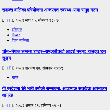
सशक्त वालिका परियोजना अन्तरगत स्वस्थ्य आमा समुह गठन
HT
२०८२ माघ २०, सोमबार २३:०७
इतिहास
विचार
विश्व मामिला
चीन–नेपाल सम्बन्ध राष्ट्र–राष्ट्रबीचको आदर्श नमूना: राजदूत छन
सुङ्ग
HT
२०८२ श्रावण २७, सोमबार २३:३९
खबर
यी प्रदेशमा धेरै भारी वर्षाको सम्भावना, आवश्यक सतर्कता अपनाउन
आग्रह
HT
२०८२ असार २१, शनिबार ०७:५३