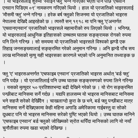
। यो भाइरसलाई शुरुमा ‘स्वाइन फ्लु’ भन्ने गरिएको भएता पनि पछि ‘एचवान
एनवान पिडिएम ०९’ नामकरण गरिएको थियो । हाल यो प्रजातिको भाइरसलाई
‘मौसमी फ्लु’ भन्ने गरिन्छ । हरेक बर्ष फ्लुको सिजनमा यो प्रजातिको भाइरस
नेपालमा देखिदै आइरहेको छ । त्यस्तै सन् १९१८ मा पनि फ्लु ‘ए’अन्तर्गत
‘एचवानएनवान’ प्रजातिको भाइरसले महामारीको रुप लिएको थियो । भनिन्छ,
यो भाइरसलाई आधुनिक इतिहासको उच्चतम घातक सङ्क्रामक रोगको रुपमा
पनि लिने गरिन्छ । सो समयमा यो प्रजातिको भाइरसले विश्वको झण्डै एक
तिहाइ जनसङ्ख्यालाई सङ्क्रमित गरेको अनुमान गरिन्छ । अनि झन्डै पाँच सय
लाख मानिसको मृत्यु यही भाइरसका कारणले भएको पनि अनुमानित तथ्याङ्क छ
।
फ्लु ‘ए’ भाइरसअन्तर्गत ‘एचफाइब एनवान’ प्रजातिको भाइरस अर्थात् ‘बर्ड फ्लु’
पनि पर्दछ । यो प्रजातिलाई पनि उच्च घातक सङ्क्रमणको रुपमा लिने गरिन्छ
। यसको मृत्युदर ५० प्रतिशतभन्दा बढी देखिने गरेको छ । यो रोग सङ्क्रमित
पन्छीबाट मानिसमा सर्ने गर्दछ । यद्यपि हालसम्म यो भाइरस मानिसबाट मानिसमा
भने सहजै सरेको देखिँदैन । चाखलाग्दो कुरा के छ भने, बर्ड फ्लु पन्छीबाट मात्र
मानिसमा सर्ने देखिएकामा केही महिना अगाडि अमेरिकामा गाईबस्तु वा सोको
दूधबाट पनि यो भाइरस मानिसमा सरेको पुष्टि भएको थियो । उच्च घातक मानिने
‘एचफाइब एनवान’ बर्ड फ्लुको जोखिमको स्रोत थपिँदा मानिसको लागि यो नयाँ
चुनौतीका रुपमा खडा भएको देखिन्छ ।