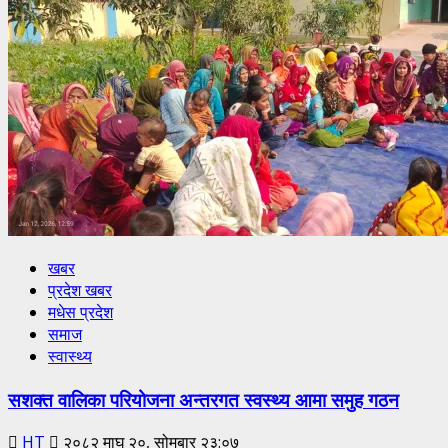
खबर
प्रदेश खबर
मधेस प्रदेश
समाज
स्वास्थ्य
सशक्त वालिका परियोजना अन्तरगत स्वस्थ्य आमा समुह गठन
HT
२०८२ माघ २०, सोमबार २३:०७