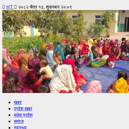
HT
२०८२ चैत्र १३, शुक्रबार २०:०९
खबर
प्रदेश खबर
मधेस प्रदेश
समाज
स्वास्थ्य