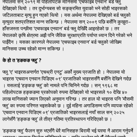
नेपालमा सन् २०१९ मा पहिलोपटक मानिसमा ‘एचफाइब एनवान’ बर्ड फ्लु
देखिएको थियो । तर दुर्भाग्यबस सो सङ्क्रमित युवाको भने सोही भाइरसको
जटिलताबाट मृत्यु हुन गएको थियो । यस अर्थमा नेपालमा देखिएको बर्ड फ्लुको
मृत्युदर शतप्रतिशत मान्न सकिन्छ । नेपालमा सन् २००९ पछि बर्सेनि कुखुरा–
हाँसजस्ता पन्छीमा ‘एचफाइब एनवान’ बर्ड फ्लु देखिँदै आइरहेको छ । तर
नेपालको कृषि क्षेत्रमा अझै पनि जैविक सुरक्षाप्रति पर्याप्त ध्यान दिने गरेको भने
पाइँदैन । यसका कारणले नेपालमा ‘एचफाइब एनवान’ बर्ड फ्लुको जोखिम
मानिसमा उच्च रहेको मान्न सकिन्छ ।
के हो त ‘हङकङ फ्लु’ ?
फ्लु ‘ए’ भाइरसअन्तर्गत ‘एचथ्री एनटु’ अर्को मुख्य प्रजाति हो । नेपालमा यो
भाइरस ‘एचवान एनवान पिडिएम ०९’ प्रजातिको भाइरससँगै बर्सेनि देखिने गर्दछ
। यसलाई ‘हङ्कङ फ्लु’ को नामले पनि चिनिने गर्दछ । सन् १९६८ मा
पहिलोपटक हङ्कङमा प्रकोपको रुपमा देखिएको यो भाइरसले १० देखि ४०
लाख मानिसको ज्यान लिएको अनुमान गरिन्छ । तर हाल यो भाइरस पनि ‘मौसमी
फ्लु’ का रुपमा परिणत भइसकेको छ । दुई महिना अगाडिसम्म पनि व्यापक रहेको
‘एचवान एनवान पिडिएम ०९’ प्रजातिको भाइरसलाई नयाँ साल सन् २०२५
लागेसँगै ‘हङ्कङ फ्लु’ ले तीव्र गतिमा प्रतिस्थापन गरिदिएको छ ।
‘हङ्कङ फ्लु’ फैलन सुरु भएसँगै धेरै मानिसहरु बिरामी भई घरमा नै आराम गर्नुपर्ने