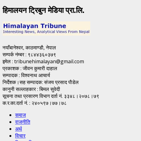
हिमालयन ट्रिबुन मेडिया प्रा.लि.
नयाँबानेश्वर, काठमाण्डाै, नेपाल
सम्पर्क नंम्बर : ९८४४३६०३७९
इमेल : tribunehimalayan@gmail.com
प्रकाशक : जीवन कुमारी दाहाल
सम्पादक : विश्वनाथ आचार्य
निर्देशक।सह सम्पादक: संजय प्रसाद पाैडेल
कानुनी सल्लाहकार : बिमल सुवेदी
सूचना तथा प्रसारण विभाग दर्ता नं. ३३४८।२०७८।७९
क.र.का.दर्ता नं. : २४०५९७।७७।७८
समाज
राजनीति
अर्थ
विचार