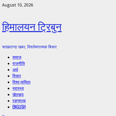
Skip
August 10, 2026
to
content
हिमालयन ट्रिबुन
चाखलाग्दा खबर, विश्लेषणात्मक बिचार
Primary
समाज
Menu
राजनीति
अर्थ
विचार
विश्व मामिला
स्वास्थ्य
खेलकूद
रङ्गमञ्च
ENGLISH