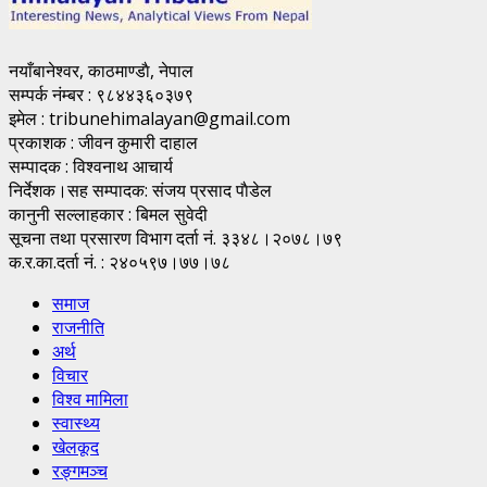
नयाँबानेश्वर, काठमाण्डाै, नेपाल
सम्पर्क नंम्बर : ९८४४३६०३७९
इमेल : tribunehimalayan@gmail.com
प्रकाशक : जीवन कुमारी दाहाल
सम्पादक : विश्वनाथ आचार्य
निर्देशक।सह सम्पादक: संजय प्रसाद पाैडेल
कानुनी सल्लाहकार : बिमल सुवेदी
सूचना तथा प्रसारण विभाग दर्ता नं. ३३४८।२०७८।७९
क.र.का.दर्ता नं. : २४०५९७।७७।७८
समाज
राजनीति
अर्थ
विचार
विश्व मामिला
स्वास्थ्य
खेलकूद
रङ्गमञ्च