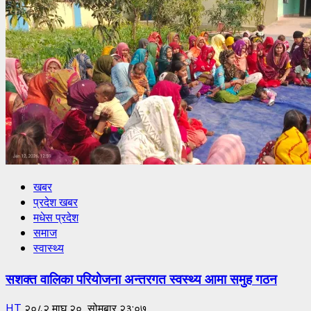
खबर
प्रदेश खबर
मधेस प्रदेश
समाज
स्वास्थ्य
सशक्त वालिका परियोजना अन्तरगत स्वस्थ्य आमा समुह गठन
HT
२०८२ माघ २०, सोमबार २३:०७