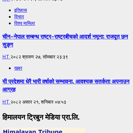
इतिहास
विचार
विश्व मामिला
चीन–नेपाल सम्बन्ध राष्ट्र–राष्ट्रबीचको आदर्श नमूना: राजदूत छन
सुङ्ग
HT
२०८२ श्रावण २७, सोमबार २३:३९
खबर
यी प्रदेशमा धेरै भारी वर्षाको सम्भावना, आवश्यक सतर्कता अपनाउन
आग्रह
HT
२०८२ असार २१, शनिबार ०७:५३
हिमालयन ट्रिबुन मेडिया प्रा.लि.