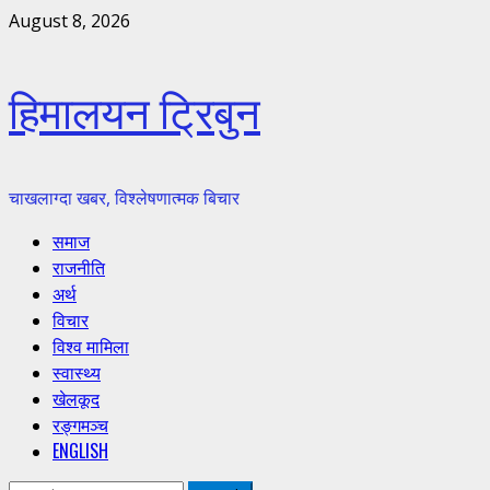
Skip
August 8, 2026
to
content
हिमालयन ट्रिबुन
चाखलाग्दा खबर, विश्लेषणात्मक बिचार
Primary
समाज
Menu
राजनीति
अर्थ
विचार
विश्व मामिला
स्वास्थ्य
खेलकूद
रङ्गमञ्च
ENGLISH