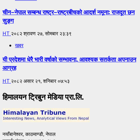
चीन–नेपाल सम्बन्ध राष्ट्र–राष्ट्रबीचको आदर्श नमूना: राजदूत छन
सुङ्ग
HT
२०८२ श्रावण २७, सोमबार २३:३९
खबर
यी प्रदेशमा धेरै भारी वर्षाको सम्भावना, आवश्यक सतर्कता अपनाउन
आग्रह
HT
२०८२ असार २१, शनिबार ०७:५३
हिमालयन ट्रिबुन मेडिया प्रा.लि.
नयाँबानेश्वर, काठमाण्डाै, नेपाल