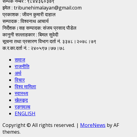
सम्पर्क नंम्बर : ९८४४३६०३७९
इमेल : tribunehimalayan@gmail.com
प्रकाशक : जीवन कुमारी दाहाल
सम्पादक : विश्वनाथ आचार्य
निर्देशक।सह सम्पादक: संजय प्रसाद पाैडेल
कानुनी सल्लाहकार : बिमल सुवेदी
सूचना तथा प्रसारण विभाग दर्ता नं. ३३४८।२०७८।७९
क.र.का.दर्ता नं. : २४०५९७।७७।७८
समाज
राजनीति
अर्थ
विचार
विश्व मामिला
स्वास्थ्य
खेलकूद
रङ्गमञ्च
ENGLISH
Copyright © All rights reserved.
|
MoreNews
by AF
themes.