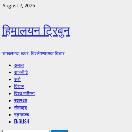
Skip
August 7, 2026
to
content
हिमालयन ट्रिबुन
चाखलाग्दा खबर, विश्लेषणात्मक बिचार
Primary
समाज
Menu
राजनीति
अर्थ
विचार
विश्व मामिला
स्वास्थ्य
खेलकूद
रङ्गमञ्च
ENGLISH