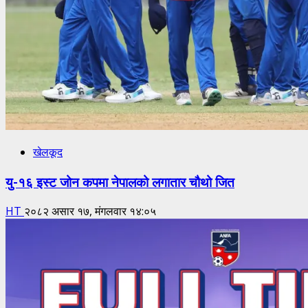
खेलकूद
यु-१६ इस्ट जोन कपमा नेपालको लगातार चौथो जित
HT
२०८२ असार १७, मंगलवार १४:०५