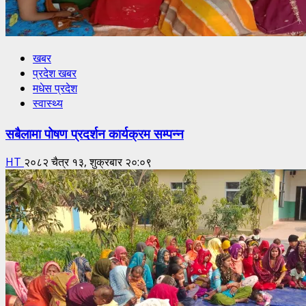
खबर
प्रदेश खबर
मधेस प्रदेश
स्वास्थ्य
सबैलामा पोषण प्रदर्शन कार्यक्रम सम्पन्न
HT
२०८२ चैत्र १३, शुक्रबार २०:०९