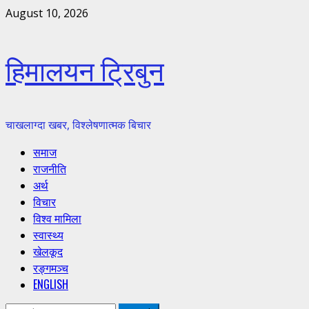
Skip
August 10, 2026
to
content
हिमालयन ट्रिबुन
चाखलाग्दा खबर, विश्लेषणात्मक बिचार
Primary
समाज
Menu
राजनीति
अर्थ
विचार
विश्व मामिला
स्वास्थ्य
खेलकूद
रङ्गमञ्च
ENGLISH