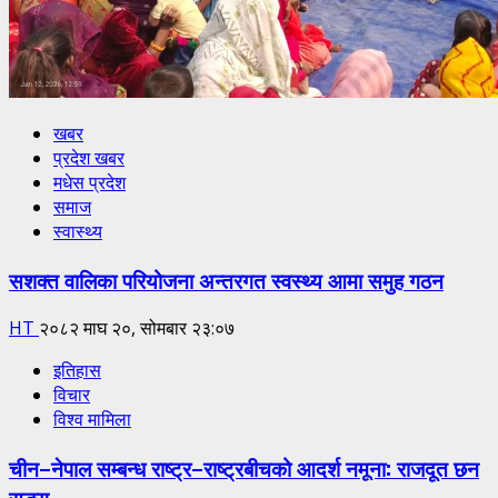
खबर
प्रदेश खबर
मधेस प्रदेश
समाज
स्वास्थ्य
सशक्त वालिका परियोजना अन्तरगत स्वस्थ्य आमा समुह गठन
HT
२०८२ माघ २०, सोमबार २३:०७
इतिहास
विचार
विश्व मामिला
चीन–नेपाल सम्बन्ध राष्ट्र–राष्ट्रबीचको आदर्श नमूना: राजदूत छन
सुङ्ग