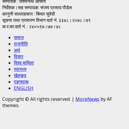
सम्पादक : विश्वनाथ आचार्य
निर्देशक।सह सम्पादक: संजय प्रसाद पाैडेल
कानुनी सल्लाहकार : बिमल सुवेदी
सूचना तथा प्रसारण विभाग दर्ता नं. ३३४८।२०७८।७९
क.र.का.दर्ता नं. : २४०५९७।७७।७८
समाज
राजनीति
अर्थ
विचार
विश्व मामिला
स्वास्थ्य
खेलकूद
रङ्गमञ्च
ENGLISH
Copyright © All rights reserved.
|
MoreNews
by AF
themes.