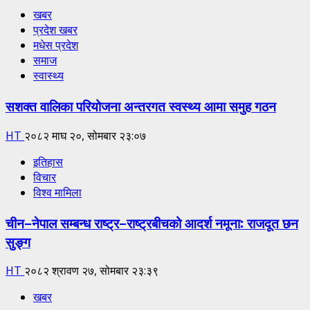
खबर
प्रदेश खबर
मधेस प्रदेश
समाज
स्वास्थ्य
सशक्त वालिका परियोजना अन्तरगत स्वस्थ्य आमा समुह गठन
HT
२०८२ माघ २०, सोमबार २३:०७
इतिहास
विचार
विश्व मामिला
चीन–नेपाल सम्बन्ध राष्ट्र–राष्ट्रबीचको आदर्श नमूना: राजदूत छन
सुङ्ग
HT
२०८२ श्रावण २७, सोमबार २३:३९
खबर