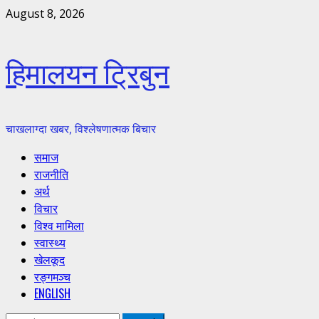
Skip
August 8, 2026
to
content
हिमालयन ट्रिबुन
चाखलाग्दा खबर, विश्लेषणात्मक बिचार
Primary
समाज
Menu
राजनीति
अर्थ
विचार
विश्व मामिला
स्वास्थ्य
खेलकूद
रङ्गमञ्च
ENGLISH