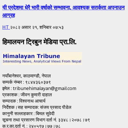
यी प्रदेशमा धेरै भारी वर्षाको सम्भावना, आवश्यक सतर्कता अपनाउन
आग्रह
HT
२०८२ असार २१, शनिबार ०७:५३
हिमालयन ट्रिबुन मेडिया प्रा.लि.
नयाँबानेश्वर, काठमाण्डाै, नेपाल
सम्पर्क नंम्बर : ९८४४३६०३७९
इमेल : tribunehimalayan@gmail.com
प्रकाशक : जीवन कुमारी दाहाल
सम्पादक : विश्वनाथ आचार्य
निर्देशक।सह सम्पादक: संजय प्रसाद पाैडेल
कानुनी सल्लाहकार : बिमल सुवेदी
सूचना तथा प्रसारण विभाग दर्ता नं. ३३४८।२०७८।७९
क.र.का.दर्ता नं. : २४०५९७।७७।७८