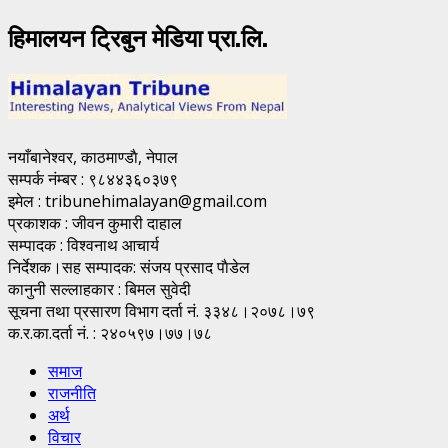
हिमालयन ट्रिबुन मेडिया प्रा.लि.
नयाँबानेश्वर, काठमाण्डाै, नेपाल
सम्पर्क नंम्बर : ९८४४३६०३७९
इमेल : tribunehimalayan@gmail.com
प्रकाशक : जीवन कुमारी दाहाल
सम्पादक : विश्वनाथ आचार्य
निर्देशक।सह सम्पादक: संजय प्रसाद पाैडेल
कानुनी सल्लाहकार : बिमल सुवेदी
सूचना तथा प्रसारण विभाग दर्ता नं. ३३४८।२०७८।७९
क.र.का.दर्ता नं. : २४०५९७।७७।७८
समाज
राजनीति
अर्थ
विचार