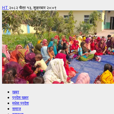
HT
२०८२ चैत्र १३, शुक्रबार २०:०९
खबर
प्रदेश खबर
मधेस प्रदेश
समाज