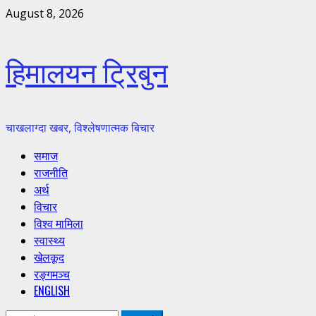
Skip
August 8, 2026
to
content
हिमालयन ट्रिबुन
चाखलाग्दा खबर, विश्लेषणात्मक बिचार
Primary
समाज
Menu
राजनीति
अर्थ
विचार
विश्व मामिला
स्वास्थ्य
खेलकूद
रङ्गमञ्च
ENGLISH