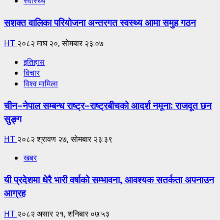
स्वास्थ्य
सशक्त वालिका परियोजना अन्तरगत स्वस्थ्य आमा समुह गठन
HT
२०८२ माघ २०, सोमबार २३:०७
इतिहास
विचार
विश्व मामिला
चीन–नेपाल सम्बन्ध राष्ट्र–राष्ट्रबीचको आदर्श नमूना: राजदूत छन
सुङ्ग
HT
२०८२ श्रावण २७, सोमबार २३:३९
खबर
यी प्रदेशमा धेरै भारी वर्षाको सम्भावना, आवश्यक सतर्कता अपनाउन
आग्रह
HT
२०८२ असार २१, शनिबार ०७:५३