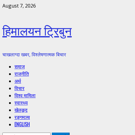
Skip
August 7, 2026
to
content
हिमालयन ट्रिबुन
चाखलाग्दा खबर, विश्लेषणात्मक बिचार
Primary
समाज
Menu
राजनीति
अर्थ
विचार
विश्व मामिला
स्वास्थ्य
खेलकूद
रङ्गमञ्च
ENGLISH