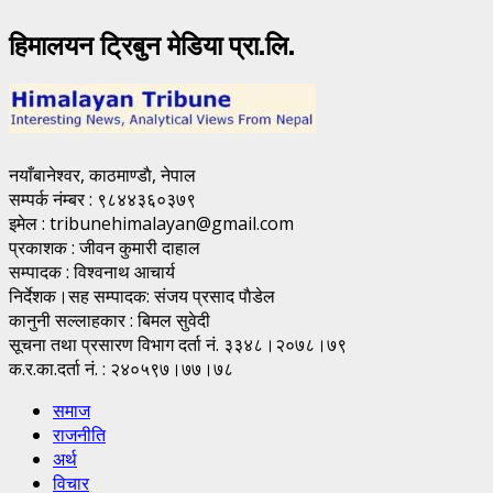
हिमालयन ट्रिबुन मेडिया प्रा.लि.
नयाँबानेश्वर, काठमाण्डाै, नेपाल
सम्पर्क नंम्बर : ९८४४३६०३७९
इमेल : tribunehimalayan@gmail.com
प्रकाशक : जीवन कुमारी दाहाल
सम्पादक : विश्वनाथ आचार्य
निर्देशक।सह सम्पादक: संजय प्रसाद पाैडेल
कानुनी सल्लाहकार : बिमल सुवेदी
सूचना तथा प्रसारण विभाग दर्ता नं. ३३४८।२०७८।७९
क.र.का.दर्ता नं. : २४०५९७।७७।७८
समाज
राजनीति
अर्थ
विचार