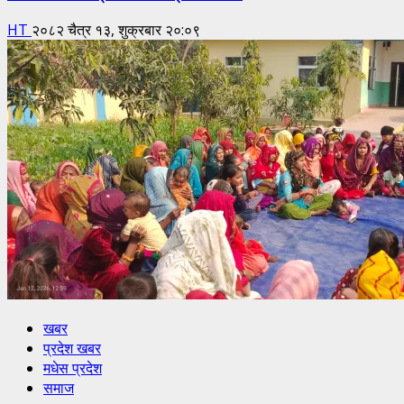
HT
२०८२ चैत्र १३, शुक्रबार २०:०९
खबर
प्रदेश खबर
मधेस प्रदेश
समाज