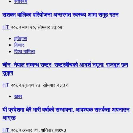
स्वास्थ्य
सशक्त वालिका परियोजना अन्तरगत स्वस्थ्य आमा समुह गठन
HT
२०८२ माघ २०, सोमबार २३:०७
इतिहास
विचार
विश्व मामिला
चीन–नेपाल सम्बन्ध राष्ट्र–राष्ट्रबीचको आदर्श नमूना: राजदूत छन
सुङ्ग
HT
२०८२ श्रावण २७, सोमबार २३:३९
खबर
यी प्रदेशमा धेरै भारी वर्षाको सम्भावना, आवश्यक सतर्कता अपनाउन
आग्रह
HT
२०८२ असार २१, शनिबार ०७:५३