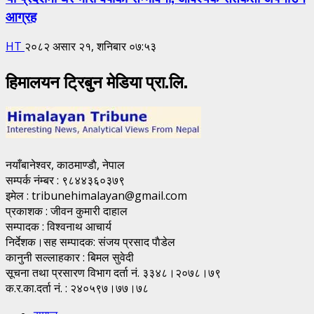
आग्रह
HT
२०८२ असार २१, शनिबार ०७:५३
हिमालयन ट्रिबुन मेडिया प्रा.लि.
नयाँबानेश्वर, काठमाण्डाै, नेपाल
सम्पर्क नंम्बर : ९८४४३६०३७९
इमेल : tribunehimalayan@gmail.com
प्रकाशक : जीवन कुमारी दाहाल
सम्पादक : विश्वनाथ आचार्य
निर्देशक।सह सम्पादक: संजय प्रसाद पाैडेल
कानुनी सल्लाहकार : बिमल सुवेदी
सूचना तथा प्रसारण विभाग दर्ता नं. ३३४८।२०७८।७९
क.र.का.दर्ता नं. : २४०५९७।७७।७८