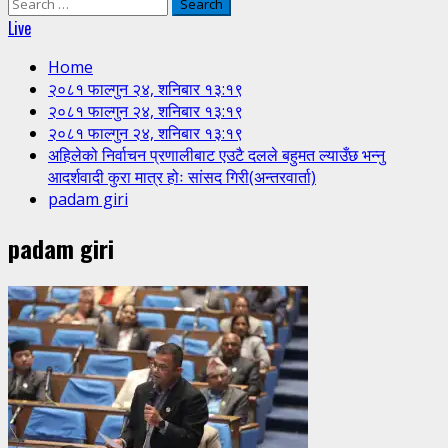
Search
for:
Live
Home
२०८१ फाल्गुन २४, शनिबार १३:१९
२०८१ फाल्गुन २४, शनिबार १३:१९
२०८१ फाल्गुन २४, शनिबार १३:१९
अहिलेको निर्वाचन प्रणालीबाट एउटै दलले बहुमत ल्याउँछ भन्नु
आदर्शवादी कुरा मात्र होः सांसद गिरी(अन्तरवार्ता)
padam giri
padam giri