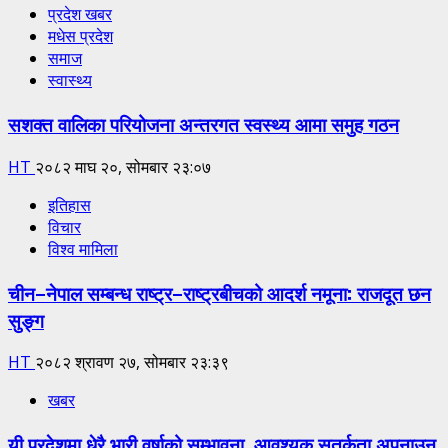
प्रदेश खबर
मधेस प्रदेश
समाज
स्वास्थ्य
सशक्त वालिका परियोजना अन्तरगत स्वस्थ्य आमा समुह गठन
HT
२०८२ माघ २०, सोमबार २३:०७
इतिहास
विचार
विश्व मामिला
चीन–नेपाल सम्बन्ध राष्ट्र–राष्ट्रबीचको आदर्श नमूना: राजदूत छन
सुङ्ग
HT
२०८२ श्रावण २७, सोमबार २३:३९
खबर
यी प्रदेशमा धेरै भारी वर्षाको सम्भावना, आवश्यक सतर्कता अपनाउन