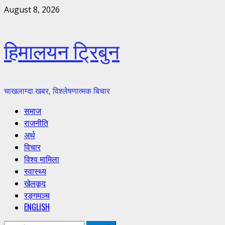
Skip
August 8, 2026
to
content
हिमालयन ट्रिबुन
चाखलाग्दा खबर, विश्लेषणात्मक बिचार
Primary
समाज
Menu
राजनीति
अर्थ
विचार
विश्व मामिला
स्वास्थ्य
खेलकूद
रङ्गमञ्च
ENGLISH