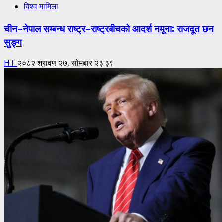
विश्व मामिला
चीन–नेपाल सम्बन्ध राष्ट्र–राष्ट्रबीचको आदर्श नमूना: राजदूत छन
सुङ्ग
HT
२०८२ श्रावण २७, सोमबार २३:३९