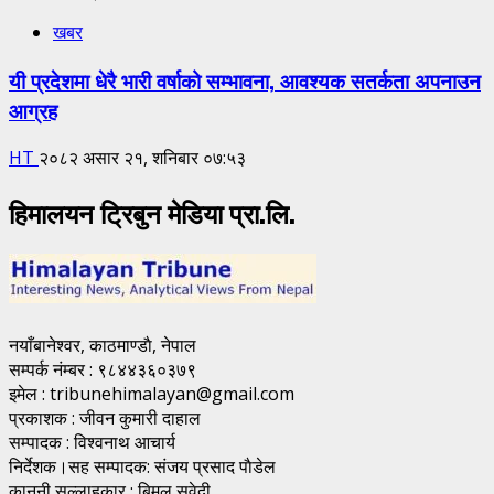
खबर
यी प्रदेशमा धेरै भारी वर्षाको सम्भावना, आवश्यक सतर्कता अपनाउन
आग्रह
HT
२०८२ असार २१, शनिबार ०७:५३
हिमालयन ट्रिबुन मेडिया प्रा.लि.
नयाँबानेश्वर, काठमाण्डाै, नेपाल
सम्पर्क नंम्बर : ९८४४३६०३७९
इमेल : tribunehimalayan@gmail.com
प्रकाशक : जीवन कुमारी दाहाल
सम्पादक : विश्वनाथ आचार्य
निर्देशक।सह सम्पादक: संजय प्रसाद पाैडेल
कानुनी सल्लाहकार : बिमल सुवेदी