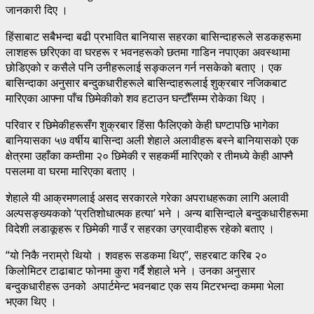
जानकारी दिए ।
हिंसाबाट सबैभन्दा बढी प्रभावित बानियास सहरका बासिन्दाहरूले सडकहरूमा
लाशहरू छरिएका वा घरहरू र भवनहरूको छतमा गाडिन नपाएका अवस्थामा
छोडिएको र कसैले पनि उनीहरूलाई सङ्कलन गर्न नसकेको बताए । एक
बासिन्दाका अनुसार बन्दुकधारीहरूले बासिन्दाहरूलाई शुक्रबार नजिकबाट
मारिएका आफ्ना पाँच छिमेकीको शव हटाउन घन्टौँसम्म रोकेका थिए ।
परिवार र छिमेकीहरूसँग शुक्रबार हिंसा फैलिएको केही घण्टापछि भागेका
बानियासका ५७ वर्षीय बासिन्दा अली शेहाले अलावीहरू बस्ने बानियासको एक
क्षेत्रमा उहाँका कम्तीमा २० छिमेकी र सहकर्मी मारिएको र तीमध्ये केही आफ्नै
पसलमा वा घरमा मारिएका बताए ।
शेहाले यी आक्रमणलाई असद सरकारले गरेका अपराधहरूका लागि अलावी
अल्पसङ्ख्यकको ‘प्रतिशोधात्मक हत्या’ भने । अन्य बासिन्दाले बन्दुकधारीहरूमा
विदेशी लडाकूहरू र छिमेकी गाउँ र सहरका उग्रवादीहरू रहेको बताए ।
“यो निकै नराम्रो थियो । शवहरू सडकमा थिए”, सहरबाट करिब २०
किलोमिटर टाढाबाट फोनमा कुरा गर्दै शेहाले भने । उनका अनुसार
बन्दुकधारीहरू उनको अपार्टमेन्ट भवनबाट एक सय मिटरभन्दा कममा भेला
भएका थिए ।