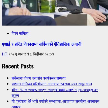
विश्व मामिला
एआई र हरित विकासमा सर्बियाको ऐतिहासिक लगानी
HT
२०८२ असार १९, बिहीबार ०८:३३
Recent Posts
सबैलामा पोषण प्रदर्शन कार्यक्रम सम्पन्न
सशक्त वालिका परियोजना अन्तरगत स्वस्थ्य आमा समुह गठन
चीन–नेपाल सम्बन्ध राष्ट्र–राष्ट्रबीचको आदर्श नमूना: राजदूत छन
सुङ्ग
यी प्रदेशमा धेरै भारी वर्षाको सम्भावना, आवश्यक सतर्कता अपनाउन
आग्रह