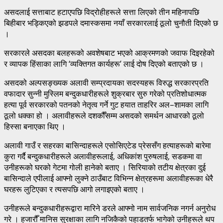
असदलाई सत्ताबाट हटाएपछि विद्रोहीहरूले सत्ता लिएको तीन महिनापछि
बिहीबार भड्किएको झडपले दमास्कसमा नयाँ सरकारलाई ठूलो चुनौती दिएको छ
।
सरकारले असदका बलहरूको अवशेषबाट भएको आक्रमणको जवाफ दिइरहेको
र व्यापक हिंसाका लागि ‘व्यक्तिगत कार्यहरू’ लाई दोष दिएको बताएको छ ।
असदको अल्पसङ्ख्यक अलावी सम्प्रदायका सदस्यहरू विरुद्ध सरकारप्रति
वफादार सुन्नी मुस्लिम बन्दुकधारीहरूले शुक्रबार सुरु गरेको प्रतिशोधात्मक
हत्या पूर्व सरकारको पतनको नेतृत्व गर्ने गुट हयात ताहरिर अल–शामका लागि
ठूलो धक्का हो । अलावीहरूले दशकौँसम्म असदको समर्थन आधारको ठूलो
हिस्सा बनाएका थिए ।
अलावी गाउँ र सहरका बासिन्दाहरूले एसोसिएटेड प्रेससँग हत्याहरूको बारेमा
कुरा गर्दै बन्दुकधारीहरूले अलावीहरूलाई, अधिकांश पुरुषलाई, सडकमा वा
उनीहरूको घरको गेटमा गोली हानेको बताए । सिरियाको तटीय क्षेत्रका दुई
बासिन्दाले एपीलाई आफ्नो लुक्ने ठाउँबाट विभिन्न क्षेत्रहरूमा अलावीहरूका धेरै
घरहरू लुटिएका र त्यसपछि आगो लगाइएको बताए ।
उनीहरूले बन्दुकधारीहरूद्वारा मारिने डरले आफ्नो नाम सार्वजनिक नगर्न अनुरोध
गरे । हजारौँ मानिस सुरक्षाका लागि नजिकैको पहाडतर्फ भागेको उनीहरूले थप