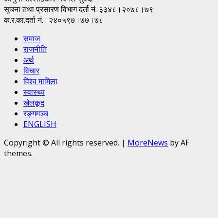
सूचना तथा प्रसारण विभाग दर्ता नं. ३३४८।२०७८।७९
क.र.का.दर्ता नं. : २४०५९७।७७।७८
समाज
राजनीति
अर्थ
विचार
विश्व मामिला
स्वास्थ्य
खेलकूद
रङ्गमञ्च
ENGLISH
Copyright © All rights reserved.
|
MoreNews
by AF
themes.