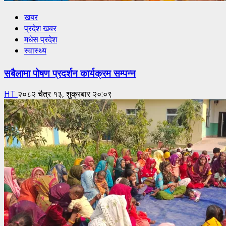
खबर
प्रदेश खबर
मधेस प्रदेश
स्वास्थ्य
सबैलामा पोषण प्रदर्शन कार्यक्रम सम्पन्न
HT
२०८२ चैत्र १३, शुक्रबार २०:०९