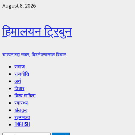
Skip
August 8, 2026
to
content
हिमालयन ट्रिबुन
चाखलाग्दा खबर, विश्लेषणात्मक बिचार
Primary
समाज
Menu
राजनीति
अर्थ
विचार
विश्व मामिला
स्वास्थ्य
खेलकूद
रङ्गमञ्च
ENGLISH