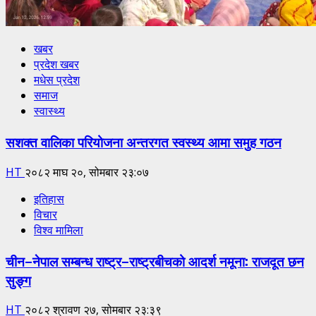
खबर
प्रदेश खबर
मधेस प्रदेश
समाज
स्वास्थ्य
सशक्त वालिका परियोजना अन्तरगत स्वस्थ्य आमा समुह गठन
HT
२०८२ माघ २०, सोमबार २३:०७
इतिहास
विचार
विश्व मामिला
चीन–नेपाल सम्बन्ध राष्ट्र–राष्ट्रबीचको आदर्श नमूना: राजदूत छन
सुङ्ग
HT
२०८२ श्रावण २७, सोमबार २३:३९