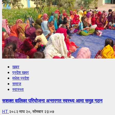
खबर
प्रदेश खबर
मधेस प्रदेश
समाज
स्वास्थ्य
सशक्त वालिका परियोजना अन्तरगत स्वस्थ्य आमा समुह गठन
HT
२०८२ माघ २०, सोमबार २३:०७