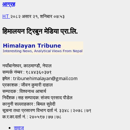
आग्रह
HT
२०८२ असार २१, शनिबार ०७:५३
हिमालयन ट्रिबुन मेडिया प्रा.लि.
नयाँबानेश्वर, काठमाण्डाै, नेपाल
सम्पर्क नंम्बर : ९८४४३६०३७९
इमेल : tribunehimalayan@gmail.com
प्रकाशक : जीवन कुमारी दाहाल
सम्पादक : विश्वनाथ आचार्य
निर्देशक।सह सम्पादक: संजय प्रसाद पाैडेल
कानुनी सल्लाहकार : बिमल सुवेदी
सूचना तथा प्रसारण विभाग दर्ता नं. ३३४८।२०७८।७९
क.र.का.दर्ता नं. : २४०५९७।७७।७८
समाज