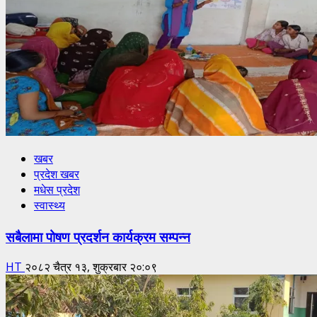
खबर
प्रदेश खबर
मधेस प्रदेश
स्वास्थ्य
सबैलामा पोषण प्रदर्शन कार्यक्रम सम्पन्न
HT
२०८२ चैत्र १३, शुक्रबार २०:०९