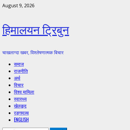
Skip
August 9, 2026
to
content
हिमालयन ट्रिबुन
चाखलाग्दा खबर, विश्लेषणात्मक बिचार
Primary
समाज
Menu
राजनीति
अर्थ
विचार
विश्व मामिला
स्वास्थ्य
खेलकूद
रङ्गमञ्च
ENGLISH