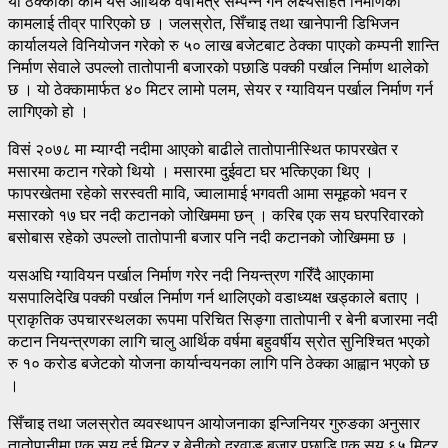
यो ठेक्काको काम यसै आर्थिक वर्षभित्र सम्पन्न गर्ने लक्ष्यसहित निर्माणको
कामलाई तीव्र पारिएको छ । जलस्रोत, सिँचाइ तथा खानेपानी डिभिजन
कार्यालयले विनियोजन गरेको रु ५० लाख बजेटबाट ठेक्का पाएको कम्पनी शान्ति
निर्माण सेवाले उपल्लो तातोपानी बजारको पछाडि पक्की पर्खाल निर्माण थालेको
छ । यो ठेक्कामार्फत ४० मिटर लामो पलम, सेयर र ग्यावियन पर्खाल निर्माण गर्न
लागिएको हो ।
विसं २०७८ मा म्याग्दी नदीमा आएको बाढीले तातोपानीस्थित फापरखेत र
मसारमा कटान गरेको थियो । मसारमा दुईवटा घर भत्किएका थिए ।
फापरखेतमा रहेको सरस्वती मावि, ज्वालामाई भगवती आमा समूहको भवन र
मसारको १७ घर नदी कटानको जोखिममा छन् । करिब एक सय घरपरिवारको
बसोबास रहेको उपल्लो तातोपानी बजार पनि नदी कटानको जोखिममा छ ।
यसअघि ग्यावियन पर्खाल निर्माण गरेर नदी नियन्त्रण गरिँदै आएकामा
यसपालिदेखि पक्की पर्खाल निर्माण गर्न थालिएको वडाध्यक्ष खड्काले बताए ।
प्राकृतिक उपचारस्थलका रूपमा परिचित सिङ्गा तातोपानी र बेनी बजारमा नदी
कटान नियन्त्रणका लागि चालु आर्थिक वर्षमा बहुवर्षीय स्रोत सुनिश्चित भएको
रु १० करोड बजेटको योजना कार्यान्वयनका लागि पनि ठेक्का आह्वान भएको छ
।
सिँचाइ तथा जलस्रोत व्यवस्थापन आयोजनाका इन्जिनियर गुरुङका अनुसार
तातोपानीमा एक सय दुई मिटर र बेनीको दरवाङ बजार पछाडि एक सय ६५ मिटर