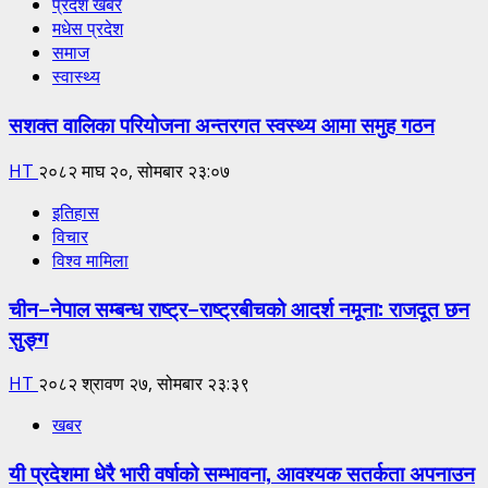
प्रदेश खबर
मधेस प्रदेश
समाज
स्वास्थ्य
सशक्त वालिका परियोजना अन्तरगत स्वस्थ्य आमा समुह गठन
HT
२०८२ माघ २०, सोमबार २३:०७
इतिहास
विचार
विश्व मामिला
चीन–नेपाल सम्बन्ध राष्ट्र–राष्ट्रबीचको आदर्श नमूना: राजदूत छन
सुङ्ग
HT
२०८२ श्रावण २७, सोमबार २३:३९
खबर
यी प्रदेशमा धेरै भारी वर्षाको सम्भावना, आवश्यक सतर्कता अपनाउन