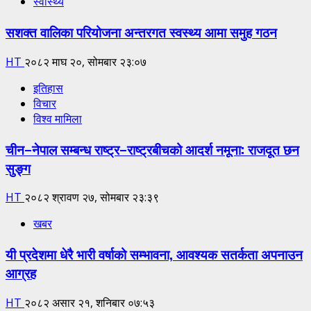
स्वास्थ्य
सशक्त वालिका परियोजना अन्तरगत स्वस्थ्य आमा समुह गठन
HT
२०८२ माघ २०, सोमबार २३:०७
इतिहास
विचार
विश्व मामिला
चीन–नेपाल सम्बन्ध राष्ट्र–राष्ट्रबीचको आदर्श नमूना: राजदूत छन
सुङ्ग
HT
२०८२ श्रावण २७, सोमबार २३:३९
खबर
यी प्रदेशमा धेरै भारी वर्षाको सम्भावना, आवश्यक सतर्कता अपनाउन
आग्रह
HT
२०८२ असार २१, शनिबार ०७:५३