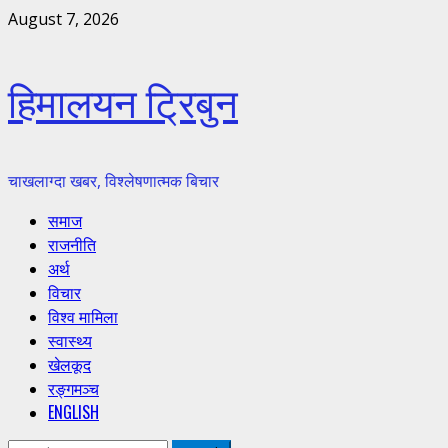
Skip
August 7, 2026
to
content
हिमालयन ट्रिबुन
चाखलाग्दा खबर, विश्लेषणात्मक बिचार
Primary
समाज
Menu
राजनीति
अर्थ
विचार
विश्व मामिला
स्वास्थ्य
खेलकूद
रङ्गमञ्च
ENGLISH