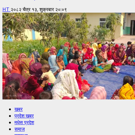
HT
२०८२ चैत्र १३, शुक्रबार २०:०९
खबर
प्रदेश खबर
मधेस प्रदेश
समाज