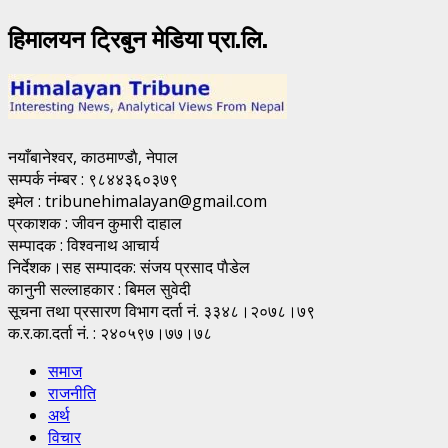
हिमालयन ट्रिबुन मेडिया प्रा.लि.
नयाँबानेश्वर, काठमाण्डाै, नेपाल
सम्पर्क नंम्बर : ९८४४३६०३७९
इमेल : tribunehimalayan@gmail.com
प्रकाशक : जीवन कुमारी दाहाल
सम्पादक : विश्वनाथ आचार्य
निर्देशक।सह सम्पादक: संजय प्रसाद पाैडेल
कानुनी सल्लाहकार : बिमल सुवेदी
सूचना तथा प्रसारण विभाग दर्ता नं. ३३४८।२०७८।७९
क.र.का.दर्ता नं. : २४०५९७।७७।७८
समाज
राजनीति
अर्थ
विचार