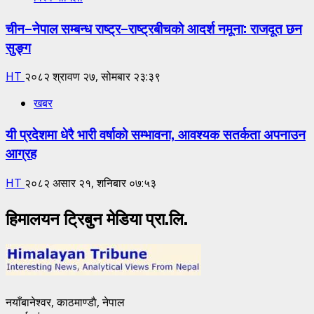
चीन–नेपाल सम्बन्ध राष्ट्र–राष्ट्रबीचको आदर्श नमूना: राजदूत छन
सुङ्ग
HT
२०८२ श्रावण २७, सोमबार २३:३९
खबर
यी प्रदेशमा धेरै भारी वर्षाको सम्भावना, आवश्यक सतर्कता अपनाउन
आग्रह
HT
२०८२ असार २१, शनिबार ०७:५३
हिमालयन ट्रिबुन मेडिया प्रा.लि.
नयाँबानेश्वर, काठमाण्डाै, नेपाल