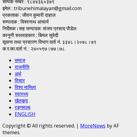
सम्पर्क नंम्बर : ९८४४३६०३७९
इमेल : tribunehimalayan@gmail.com
प्रकाशक : जीवन कुमारी दाहाल
सम्पादक : विश्वनाथ आचार्य
निर्देशक।सह सम्पादक: संजय प्रसाद पाैडेल
कानुनी सल्लाहकार : बिमल सुवेदी
सूचना तथा प्रसारण विभाग दर्ता नं. ३३४८।२०७८।७९
क.र.का.दर्ता नं. : २४०५९७।७७।७८
समाज
राजनीति
अर्थ
विचार
विश्व मामिला
स्वास्थ्य
खेलकूद
रङ्गमञ्च
ENGLISH
Copyright © All rights reserved.
|
MoreNews
by AF
themes.