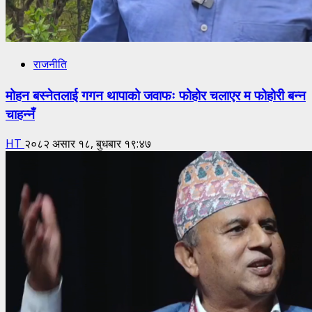
राजनीति
मोहन बस्नेतलाई गगन थापाको जवाफः फोहोर चलाएर म फोहोरी बन्न
चाहन्नँ
HT
२०८२ असार १८, बुधबार १९:४७