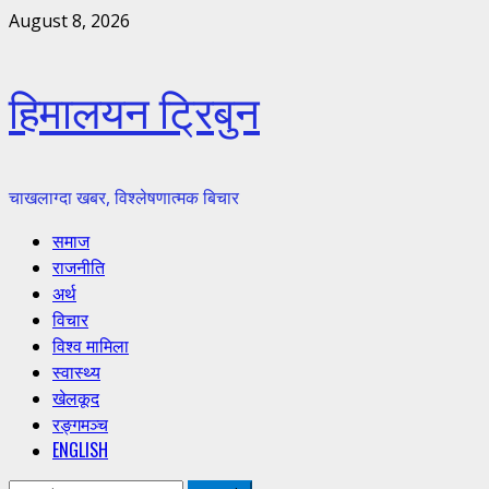
Skip
August 8, 2026
to
content
हिमालयन ट्रिबुन
चाखलाग्दा खबर, विश्लेषणात्मक बिचार
Primary
समाज
Menu
राजनीति
अर्थ
विचार
विश्व मामिला
स्वास्थ्य
खेलकूद
रङ्गमञ्च
ENGLISH