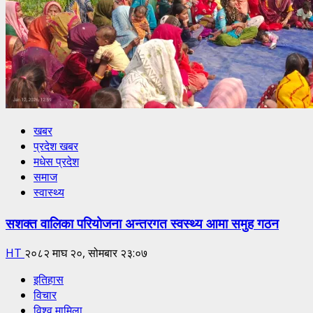
खबर
प्रदेश खबर
मधेस प्रदेश
समाज
स्वास्थ्य
सशक्त वालिका परियोजना अन्तरगत स्वस्थ्य आमा समुह गठन
HT
२०८२ माघ २०, सोमबार २३:०७
इतिहास
विचार
विश्व मामिला